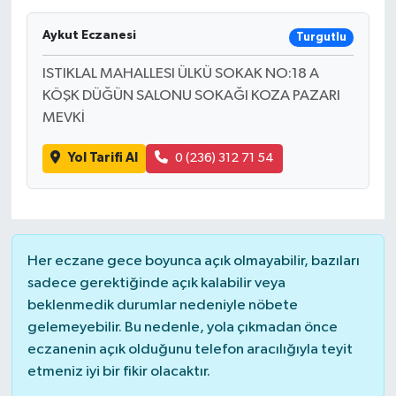
Aykut Eczanesi
Turgutlu
ISTIKLAL MAHALLESI ÜLKÜ SOKAK NO:18 A
KÖŞK DÜĞÜN SALONU SOKAĞI KOZA PAZARI
MEVKİ
Yol Tarifi Al
0 (236) 312 71 54
Her eczane gece boyunca açık olmayabilir, bazıları
sadece gerektiğinde açık kalabilir veya
beklenmedik durumlar nedeniyle nöbete
gelemeyebilir. Bu nedenle, yola çıkmadan önce
eczanenin açık olduğunu telefon aracılığıyla teyit
etmeniz iyi bir fikir olacaktır.