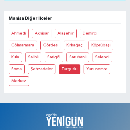
Manisa Diğer İlçeler
Ahmetli
Akhisar
Alaşehiir
Demirci
Gölmarmara
Gördes
Kirkağaç
Köprübaşi
Kula
Salihli
Sarigöl
Saruhanli
Selendi
Soma
Şehzadeler
Turgutlu
Yunusemre
Merkez