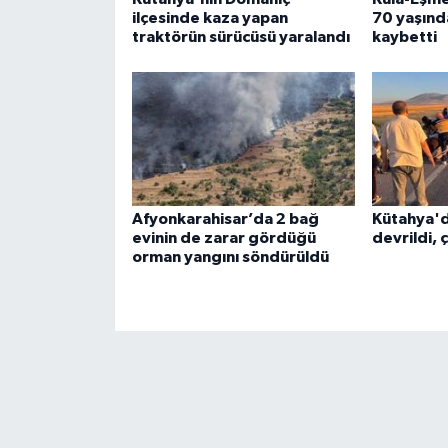
ilçesinde kaza yapan
70 yaşında
traktörün sürücüsü yaralandı
kaybetti
Afyonkarahisar’da 2 bağ
Kütahya'd
evinin de zarar gördüğü
devrildi, 
orman yangını söndürüldü