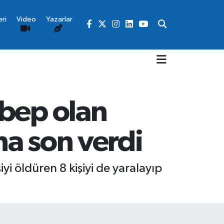
ri
Video
Yazarlar
ebep olan
na son verdi
iyi öldüren 8 kişiyi de yaralayıp