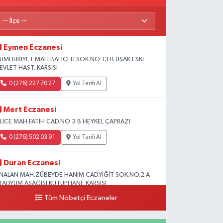
Eymen Eczanesi
UMHURİYET MAH.BAHÇELİ SOK.NO:13 B UŞAK ESKİ
EVLET HAST. KARŞISI
0 (276) 227 70 27
Yol Tarifi Al
Mert Eczanesi
SLİCE MAH.FATİH CAD.NO:3 B HEYKEL ÇAPRAZI
0 (276) 502 03 91
Yol Tarifi Al
Duran Eczanesi
NALAN MAH.ZÜBEYDE HANIM CAD.YİĞİT SOK.NO.2 A
TADYUM AŞAĞISI KÜTÜPHANE KARŞISI
Tüm Nöbetçi Eczaneler
0 (276) 224 51 77
Yol Tarifi Al