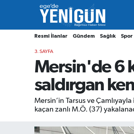
Resmi İlanlar
Beyoğlu Nöbetçi Eczaneler
Resmi İlanlar
Gündem
Sağlık
Spor
Gündem
Beyoğlu Hava Durumu
3. SAYFA
Sağlık
Beyoğlu Trafik Yoğunluk Haritası
Mersin'de 6 
Spor
Süper Lig Puan Durumu ve Fikstür
saldırgan ken
Özel Haber
Tüm Manşetler
Son Dakika Haberleri
Mersin’in Tarsus ve Çamlıyayla il
kaçan zanlı M.Ö. (37) yakalana
Haber Arşivi