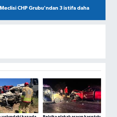
Meclisi CHP Grubu'ndan 3 istifa daha
 yolundaki kazada
Belçika plakalı aracın karıştığı