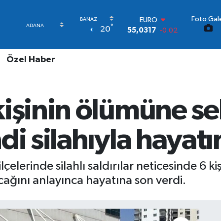
Foto Gale
STERLİN
°
20
64,2463
0.07
GRAM ALTIN
6510.40
0.45
Özel Haber
BİST100
13.799
70
BITCOIN
64.225,61
-0.63
kişinin ölümüne s
DOLAR
47,7143
0.16
EURO
di silahıyla hayatı
55,0317
-0.02
çelerinde silahlı saldırılar neticesinde 6 kiş
cağını anlayınca hayatına son verdi.