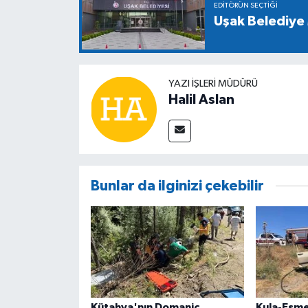
EDITÖRÜN SEÇTIĞI
Uşak Belediye 
YAZI İŞLERİ MÜDÜRÜ
Halil Aslan
Bunlar da ilginizi çekebilir
Kütahya'nın Domaniç
Kula-Eşme