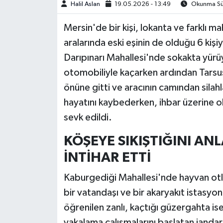
Halil Aslan
19.05.2026 - 13:49
Okunma Sür
Mersin'de bir kişi, lokanta ve farklı ma
aralarında eski eşinin de olduğu 6 kişiyi
Darıpınarı Mahallesi'nde sokakta yürü
otomobiliyle kaçarken ardından Tarsus 
önüne gitti ve aracının camından silahla 
hayatını kaybederken, ihbar üzerine ol
sevk edildi.
KÖŞEYE SIKIŞTIĞINI AN
İNTİHAR ETTİ
Kaburgediği Mahallesi'nde hayvan otla
bir vatandaşı ve bir akaryakıt istasy
öğrenilen zanlı, kaçtığı güzergahta ise 
yakalama çalışmalarını başlatan jandar