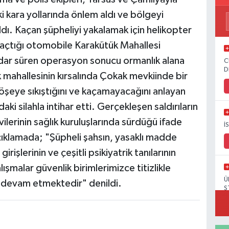
ki kara yollarında önlem aldı ve bölgeyi
ldı. Kaçan şüpheliyi yakalamak için helikopter
 kaçtığı otomobile Karakütük Mahallesi
kadar süren operasyon sonucu ormanlık alana
C
D
k mahallesinin kırsalında Çokak mevkiinde bir
öşeye sıkıştığını ve kaçamayacağını anlayan
ki silahla intihar etti. Gerçekleşen saldırıların
lerinin sağlık kuruluşlarında sürdüğü ifade
İ
çıklamada; "Şüpheli şahsın, yasaklı madde
irişlerinin ve çeşitli psikiyatrik tanılarının
alışmalar güvenlik birimlerimizce titizlikle
Ü
ç devam etmektedir" denildi.
S