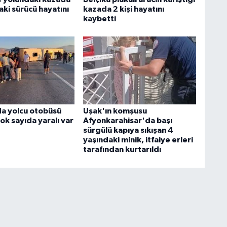
ki sürücü hayatını
kazada 2 kişi hayatını
kaybetti
a yolcu otobüsü
Uşak'ın komşusu
çok sayıda yaralı var
Afyonkarahisar'da başı
sürgülü kapıya sıkışan 4
yaşındaki minik, itfaiye erleri
tarafından kurtarıldı