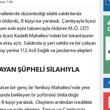
esi: 1 Dk
hallelerde düzenlediği silahlı saldırılarda
 öldürdü, 8 kişiyi ise yaraladı. Çamlıyayla ilçesi
yen eski eşini tabancayla öldüren M.Ö. (37)
ilçesi Kadelli Mahallesi'ndeki bir lokantasının
ateş açtı. Saldırıda iş yeri sahibi ve bir çalışan
ay yerine 112 Acil Sağlık ve jandarma ekipleri
LAYAN ŞÜPHELİ SİLAHIYLA
tan bir genç ile Yeniköy Mahallesi'nde yine
onunda bekleyen tır şoförünü öldürdüğü
8 kişiyi yaraladı. Olayların ardından ivedilikle
ma ve polis ekipleri, Tarsus ve Çamlıyayla