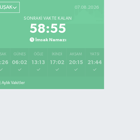
UŞAK
07.08.2026
SONRAKI VAKTE KALAN
58:54
İmsak Namazı
SAK
GÜNEŞ
ÖĞLE
İKINDI
AKŞAM
YATSI
:26
06:02
13:13
17:02
20:15
21:44
Aylık Vakitler