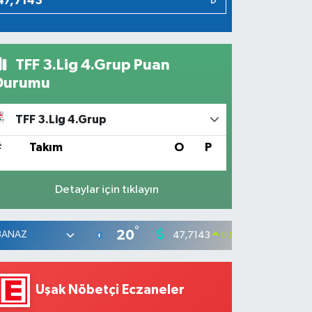
₺
TFF 3.Lig 4.Grup Puan
Durumu
TFF 3.Lig 4.Grup
#
Takım
O
P
Detaylar için tıklayın
°
20
47,7143
55,031
0.16
%
Uşak Nöbetçi Eczaneler