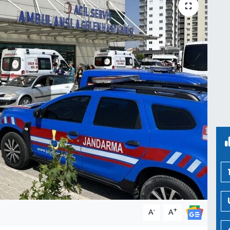
-
+
A
A