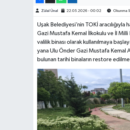
Zülal Ünal
22.05.2026 - 00:02
Okunma Sü
Uşak Belediyesi’nin TOKİ aracılığıyla
Gazi Mustafa Kemal İlkokulu ve İl Milli
valilik binası olarak kullanılmaya başl
yana Ulu Önder Gazi Mustafa Kemal Ata
bulunan tarihi binaların restore edilme