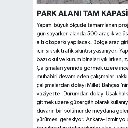
PARK ALANI TAM KAPAS
Yapımı büyük ölçüde tamamlanan proje
gün sayarken alanda 500 araçlık ve üst
altı otoparkı yapılacak. Bölge araç giri
için sık sık trafik sıkıntısı yaşanıyor
bazı okul ve kurum binaları yıkılırke
Çalışmaları yerinde görmek üzere in
muhabiri devam eden çalışmalar hakkı
çalışmalardan dolayı Millet Bahçesi’nin 
vaziyette. Durumdan dolayı Uşak halk
gitmek üzere güzergâh olarak kullanıyo
duvarın bir bölümünde meydana gelen 
yürümesi gerekiyor. Ankara- İzmir yol