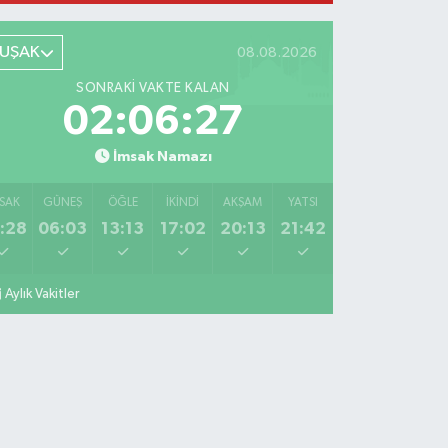
UŞAK
08.08.2026
SONRAKI VAKTE KALAN
02:06:25
İmsak Namazı
SAK
GÜNEŞ
ÖĞLE
İKINDI
AKŞAM
YATSI
:28
06:03
13:13
17:02
20:13
21:42
Aylık Vakitler