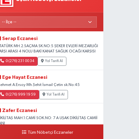
Serap Eczanesi
TATÜRK MH.2.SAÇMA SK.NO:5 ŞEKER EVLERİ MEZARLIĞI
ARŞI ARASI 4 NOLU BAKİ KANAT SAĞLIK OCAĞI KARŞISI
0 (276) 231 00 34
Yol Tarifi Al
Ege Hayat Eczanesi
ehmet A.Ersoy Mh.Şehit İsmail Çetin sk.No:45
0 (276) 999 19 59
Yol Tarifi Al
Zafer Eczanesi
İKİLİTAŞ MAH.1.CAMİ SOK.NO: 7 A UŞAK DİKİLİTAŞ CAMİİ
ANI
Tüm Nöbetçi Eczaneler
0 (276) 223 12 53
Yol Tarifi Al