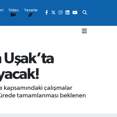
ri
Video
Yazarlar
 Uşak’ta
yacak!
je kapsamındaki çalışmalar
sa sürede tamamlanması beklenen