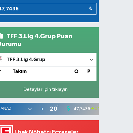
₺
TFF 3.Lig 4.Grup Puan
Durumu
TFF 3.Lig 4.Grup
#
Takım
O
P
Detaylar için tıklayın
°
20
47,7436
55,25
0.18
%
Uşak Nöbetçi Eczaneler