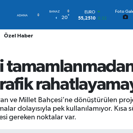
Foto Gale
STERLİN
°
20
64,4811
0.38
GRAM ALTIN
6660.55
0.03
Özel Haber
BİST100
13.779
-14
BITCOIN
64.960,21
0.87
si tamamlanmadan
DOLAR
47,7436
0.18
EURO
trafik rahatlayama
55,2510
0.32
yan ve Millet Bahçesi’ne dönüştürülen pro
ışmalar dolayısıyla pek kullanılamıyor. Kı
esi gereken noktalar var.