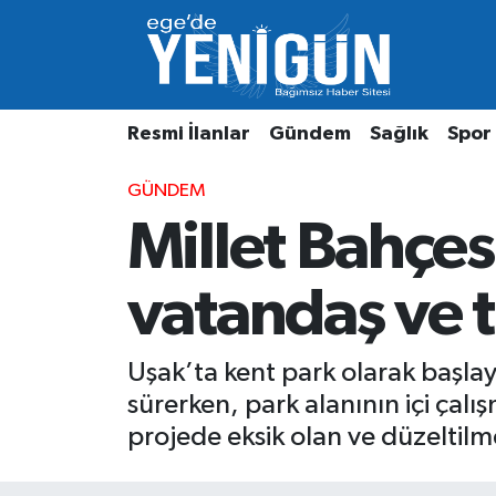
Resmi İlanlar
Beyoğlu Nöbetçi Eczaneler
Resmi İlanlar
Gündem
Sağlık
Spor
Gündem
Beyoğlu Hava Durumu
GÜNDEM
Sağlık
Beyoğlu Trafik Yoğunluk Haritası
Millet Bahçe
Spor
Süper Lig Puan Durumu ve Fikstür
vatandaş ve 
Özel Haber
Tüm Manşetler
Son Dakika Haberleri
Uşak’ta kent park olarak başla
sürerken, park alanının içi çal
Haber Arşivi
projede eksik olan ve düzeltilm