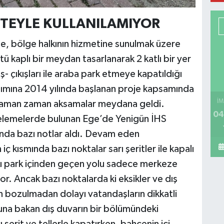
İTEYLE KULLANILAMIYOR
, bölge halkının hizmetine sunulmak üzere
ü kaplı bir meydan tasarlanarak 2 katlı bir yer
ş- çıkışları ile araba park etmeye kapatıldığı
. Yapımına 2014 yılında başlanan proje kapsamında
İM
n, zaman zaman aksamalar meydana geldi.
04
celemelerde bulunan Ege’de Yenigün İHS
nda bazı notlar aldı. Devam eden
iç kısmında bazı noktalar sarı şeritler ile kapalı
ı park içinden geçen yolu sadece merkeze
r. Ancak bazı noktalarda ki eksikler ve dış
bozulmadan dolayı vatandaşların dikkatli
una bakan dış duvarın bir bölümündeki