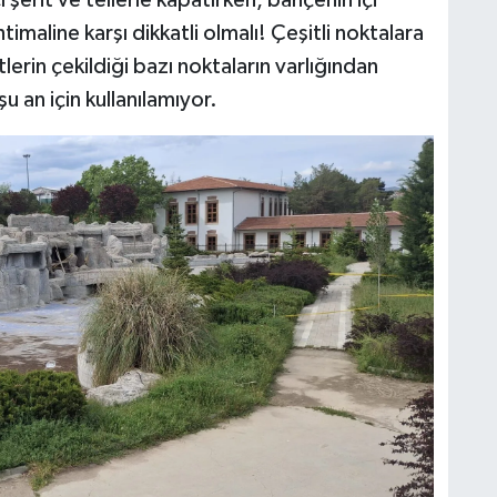
 şerit ve tellerle kapatırken, bahçenin içi
imaline karşı dikkatli olmalı! Çeşitli noktalara
erin çekildiği bazı noktaların varlığından
u an için kullanılamıyor.