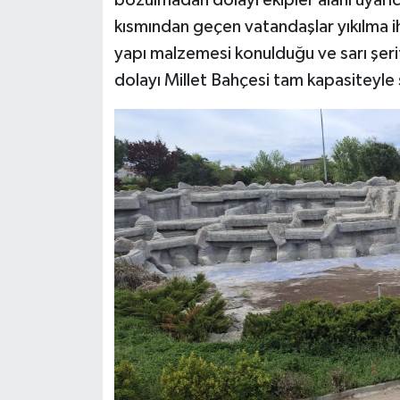
bozulmadan dolayı ekipler alanı uyarıcı
kısmından geçen vatandaşlar yıkılma iht
yapı malzemesi konulduğu ve sarı şeritl
dolayı Millet Bahçesi tam kapasiteyle ş