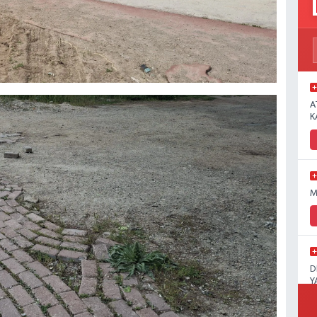
A
K
M
D
Y