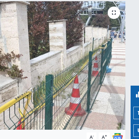
-
+
A
A