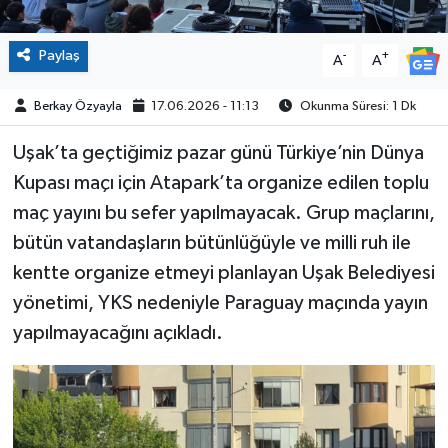
Paylaş
-
+
A
A
Berkay Özyayla
17.06.2026 - 11:13
Okunma Süresi: 1 Dk
Uşak’ta geçtiğimiz pazar günü Türkiye’nin Dünya
Kupası maçı için Atapark’ta organize edilen toplu
maç yayını bu sefer yapılmayacak. Grup maçlarını,
bütün vatandaşların bütünlüğüyle ve milli ruh ile
kentte organize etmeyi planlayan Uşak Belediyesi
yönetimi, YKS nedeniyle Paraguay maçında yayın
yapılmayacağını açıkladı.