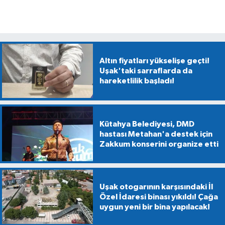
Altın fiyatları yükselişe geçti!
Uşak'taki sarraflarda da
hareketlilik başladı!
Kütahya Belediyesi, DMD
hastası Metahan'a destek için
Zakkum konserini organize etti
Uşak otogarının karşısındaki İl
Özel İdaresi binası yıkıldı! Çağa
uygun yeni bir bina yapılacak!