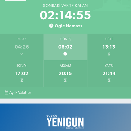
SONRAKI VAKTE KALAN
Barış Eczanesi
02:14:54
Konak Mahallesi, İnönü Caddesi, No:2 Karahallı Uşak
Öğle Namazı
0 (276) 517 17 70
Yol Tarifi Al
İMSAK
GÜNEŞ
ÖĞLE
Serap Eczanesi
04:26
06:02
13:13
Atatürk Mahallesi, 2. Saçma Sokak No:5 Merkez Uşak
0 (276) 231 00 34
Yol Tarifi Al
İKINDI
AKŞAM
YATSI
17:02
20:15
21:44
Ege Hayat Eczanesi
Mehmet Akif Ersoy Mahallesi, Şehit İsmail Çetin Sokak No:45 Merkez
Uşak
Aylık Vakitler
0 (276) 999 19 59
Yol Tarifi Al
Zafer Eczanesi
Dikilitaş Mahallesi, Camii Sokak No:7 A Merkez Uşak
0 (276) 223 12 53
Yol Tarifi Al