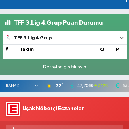
TFF 3.Lig 4.Grup Puan Durumu
TFF 3.Lig 4.Grup
#
Takım
O
P
Detaylar için tıklayın
°
32
47,7069
55
0.17
%
Uşak Nöbetçi Eczaneler