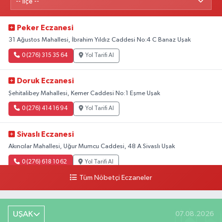
Peker Eczanesi
31 Ağustos Mahallesi, İbrahim Yıldız Caddesi No:4 C Banaz Uşak
0 (276) 315 35 64
Yol Tarifi Al
Doruk Eczanesi
Şehitalibey Mahallesi, Kemer Caddesi No:1 Eşme Uşak
0 (276) 414 16 94
Yol Tarifi Al
Sivaslı Eczanesi
Akıncılar Mahallesi, Uğur Mumcu Caddesi, 48 A Sivaslı Uşak
0 (276) 618 10 62
Yol Tarifi Al
Tüm Nöbetçi Eczaneler
Sağlık Eczanesi
Camikebir Mahallesi, Hürriyet Caddesi No:51 A Ulubey Uşak
UŞAK
07.08.2026
0 (276) 716 14 02
Yol Tarifi Al