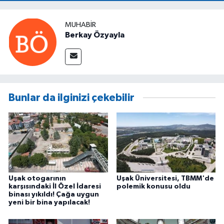
MUHABIR
Berkay Özyayla
Bunlar da ilginizi çekebilir
Uşak otogarının
Uşak Üniversitesi, TBMM'de
karşısındaki İl Özel İdaresi
polemik konusu oldu
binası yıkıldı! Çağa uygun
yeni bir bina yapılacak!