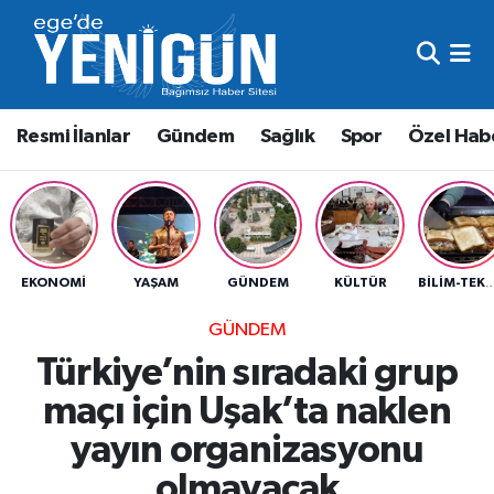
Resmi İlanlar
Beyoğlu Nöbetçi Eczaneler
Resmi İlanlar
Gündem
Sağlık
Spor
Özel Hab
Gündem
Beyoğlu Hava Durumu
Sağlık
Beyoğlu Trafik Yoğunluk Haritası
Spor
Süper Lig Puan Durumu ve Fikstür
EKONOMI
YAŞAM
GÜNDEM
KÜLTÜR
BILIM-TEK
Özel Haber
Tüm Manşetler
GÜNDEM
Türkiye’nin sıradaki grup
Son Dakika Haberleri
maçı için Uşak’ta naklen
Haber Arşivi
yayın organizasyonu
olmayacak