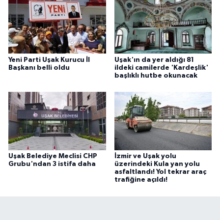
Yeni Parti Uşak Kurucu İl
Uşak'ın da yer aldığı 81
Başkanı belli oldu
ildeki camilerde 'Kardeşlik'
başlıklı hutbe okunacak
Uşak Belediye Meclisi CHP
İzmir ve Uşak yolu
Grubu'ndan 3 istifa daha
üzerindeki Kula yan yolu
asfaltlandı! Yol tekrar araç
trafiğine açıldı!