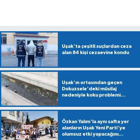
Uşak'ta çeşitli suçlardan ceza
alan 84 kişi cezaevine kondu
Uşak'ın ortasından geçen
Dokuzsele'deki müsilaj
nedeniyle koku problemi
yaşanıyor
Özkan Yalım'la aynı safta yer
alanların Uşak Yeni Parti'ye
olumsuz etki yapacağını