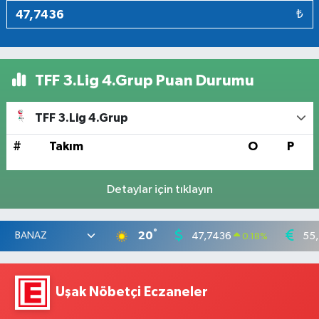
₺
TFF 3.Lig 4.Grup Puan Durumu
TFF 3.Lig 4.Grup
#
Takım
O
P
Detaylar için tıklayın
°
20
47,7436
55
0.18
%
Uşak Nöbetçi Eczaneler