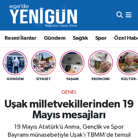
Resmi İlanlar
Beyoğlu Nöbetçi Eczaneler
Resmi İlanlar
Gündem
Sağlık
Spor
Özel Hab
Gündem
Beyoğlu Hava Durumu
Sağlık
Beyoğlu Trafik Yoğunluk Haritası
Spor
Süper Lig Puan Durumu ve Fikstür
GÜNDEM
SIYASET
YAŞAM
EKONOMI
KÜLTÜR-
Özel Haber
Tüm Manşetler
GENEL
Uşak milletvekillerinden 19
Son Dakika Haberleri
Mayıs mesajları
Haber Arşivi
19 Mayıs Atatürk’ü Anma, Gençlik ve Spor
Bayramı münasebetiyle Uşak’ı TBMM’de temsil