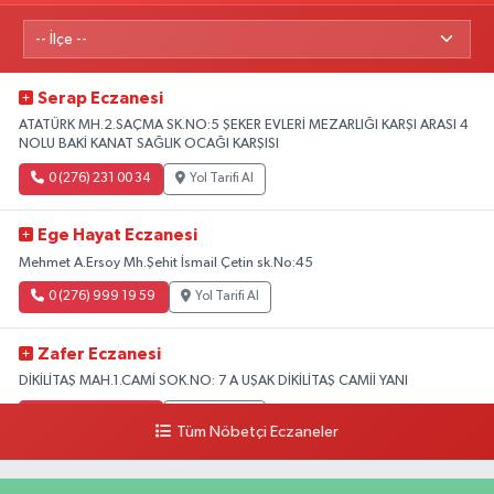
Serap Eczanesi
ATATÜRK MH.2.SAÇMA SK.NO:5 ŞEKER EVLERİ MEZARLIĞI KARŞI ARASI 4
NOLU BAKİ KANAT SAĞLIK OCAĞI KARŞISI
0 (276) 231 00 34
Yol Tarifi Al
Ege Hayat Eczanesi
Mehmet A.Ersoy Mh.Şehit İsmail Çetin sk.No:45
0 (276) 999 19 59
Yol Tarifi Al
Zafer Eczanesi
DİKİLİTAŞ MAH.1.CAMİ SOK.NO: 7 A UŞAK DİKİLİTAŞ CAMİİ YANI
0 (276) 223 12 53
Yol Tarifi Al
Tüm Nöbetçi Eczaneler