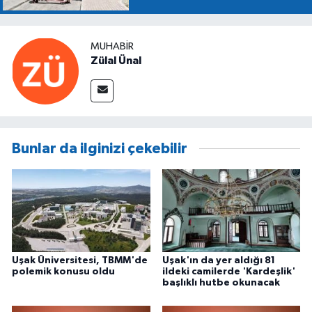
söyledi!
MUHABIR
Zülal Ünal
Bunlar da ilginizi çekebilir
Uşak Üniversitesi, TBMM'de
Uşak'ın da yer aldığı 81
polemik konusu oldu
ildeki camilerde 'Kardeşlik'
başlıklı hutbe okunacak