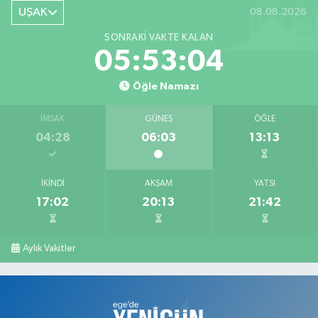
UŞAK
08.08.2026
SONRAKI VAKTE KALAN
05:53:03
Öğle Namazı
İMSAK
GÜNEŞ
ÖĞLE
04:28
06:03
13:13
İKINDI
AKŞAM
YATSI
17:02
20:13
21:42
Aylık Vakitler