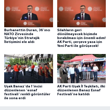
Burhanettin Duran, 36'ıncı
Silahların geri
NATO Zirvesinde
dönülmeyecek biçimde
Türkiye'nin Stratejik
bırakılması için önemli adım!
İletişimini ele aldı
AK Parti, çerçeve yasa için
Yeni Parti ile görüşecek!
Uşak Banaz'da 1'incisi
AK Parti Uşak İl Teşkilatı, ilki
düzenlenen 'esnaf
düzenlenen Banaz Esnaf
festivali' renkli görüntüler
Festivali'ne katıldı
ile sona erdi