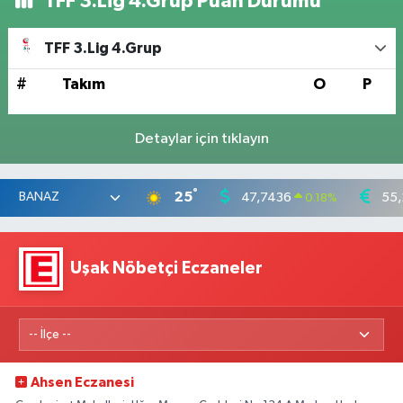
TFF 3.Lig 4.Grup Puan Durumu
TFF 3.Lig 4.Grup
#
Takım
O
P
Detaylar için tıklayın
°
25
47,7436
55,
0.18
%
Uşak Nöbetçi Eczaneler
Ahsen Eczanesi