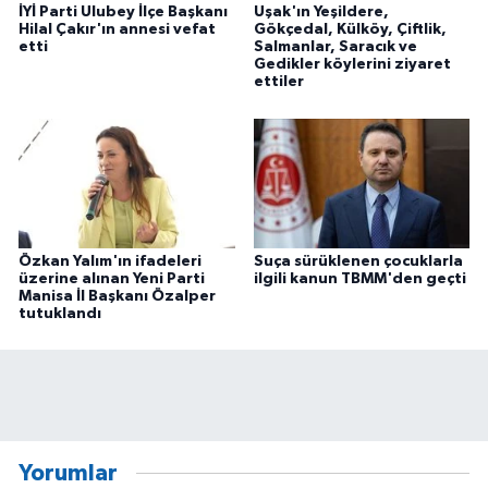
İYİ Parti Ulubey İlçe Başkanı
Uşak'ın Yeşildere,
Hilal Çakır'ın annesi vefat
Gökçedal, Külköy, Çiftlik,
etti
Salmanlar, Saracık ve
Gedikler köylerini ziyaret
ettiler
Özkan Yalım'ın ifadeleri
Suça sürüklenen çocuklarla
üzerine alınan Yeni Parti
ilgili kanun TBMM'den geçti
Manisa İl Başkanı Özalper
tutuklandı
Yorumlar