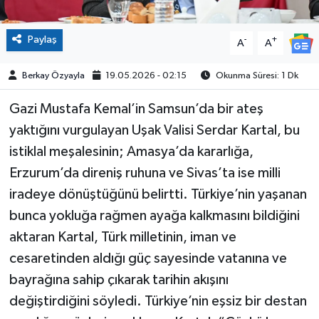
Paylaş
-
+
A
A
Berkay Özyayla
19.05.2026 - 02:15
Okunma Süresi: 1 Dk
Gazi Mustafa Kemal’in Samsun’da bir ateş
yaktığını vurgulayan Uşak Valisi Serdar Kartal, bu
istiklal meşalesinin; Amasya’da kararlığa,
Erzurum’da direniş ruhuna ve Sivas’ta ise milli
iradeye dönüştüğünü belirtti. Türkiye’nin yaşanan
bunca yokluğa rağmen ayağa kalkmasını bildiğini
aktaran Kartal, Türk milletinin, iman ve
cesaretinden aldığı güç sayesinde vatanına ve
bayrağına sahip çıkarak tarihin akışını
değiştirdiğini söyledi. Türkiye’nin eşsiz bir destan