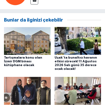
Bunlar da ilginizi çekebilir
Tartışmalara konu olan
Uşak'ta bunaltıcı havanın
İzmir DGM binası
etkisi sürecek! 11 Ağustos
kütüphane olacak
2026 Salı günü 35 derece
sıcak olacak!