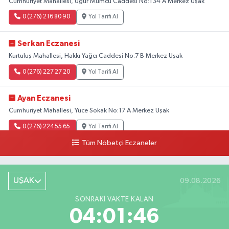
Cumhuriyet Mahallesi, Uğur Mumcu Caddesi No:134 A Merkez Uşak
0 (276) 216 80 90
Yol Tarifi Al
Serkan Eczanesi
Kurtuluş Mahallesi, Hakkı Yağcı Caddesi No:7 B Merkez Uşak
0 (276) 227 27 20
Yol Tarifi Al
Ayan Eczanesi
Cumhuriyet Mahallesi, Yüce Sokak No:17 A Merkez Uşak
0 (276) 224 55 65
Yol Tarifi Al
Tüm Nöbetçi Eczaneler
UŞAK
09.08.2026
SONRAKI VAKTE KALAN
04:01:45