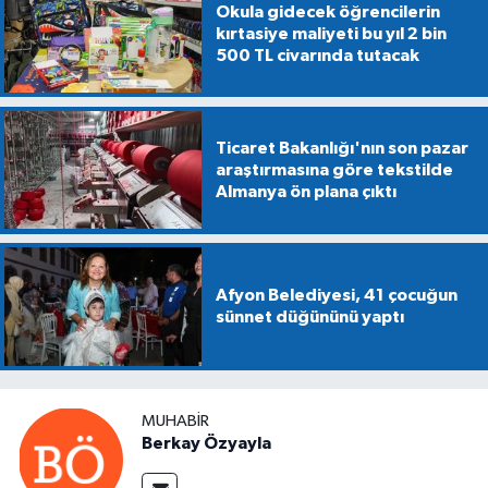
Okula gidecek öğrencilerin
kırtasiye maliyeti bu yıl 2 bin
500 TL civarında tutacak
Ticaret Bakanlığı'nın son pazar
araştırmasına göre tekstilde
Almanya ön plana çıktı
Afyon Belediyesi, 41 çocuğun
sünnet düğününü yaptı
MUHABIR
Berkay Özyayla