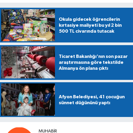
Okula gidecek öğrencilerin
kırtasiye maliyeti bu yıl 2 bin
500 TL civarında tutacak
Ticaret Bakanlığı'nın son pazar
araştırmasına göre tekstilde
Almanya ön plana çıktı
Afyon Belediyesi, 41 çocuğun
sünnet düğününü yaptı
MUHABIR