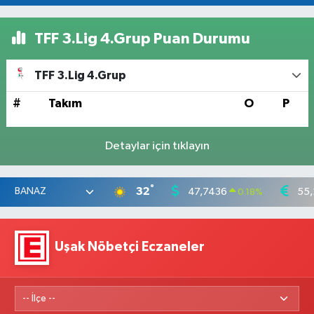
TFF 3.Lig 4.Grup Puan Durumu
TFF 3.Lig 4.Grup
#
Takım
O
P
Detaylar için tıklayın
°
32
47,7436
55,
0.18
%
Uşak Nöbetçi Eczaneler