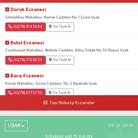
Doruk Eczanesi
Şehitalibey Mahallesi, Kemer Caddesi No:1 Eşme Uşak
0 (276) 414 16 94
Yol Tarifi Al
Bulut Eczanesi
Cumhuriyet Mahallesi, Atatürk Caddesi, Kılınç Sokak No:10 Banaz Uşak
0 (276) 315 62 33
Yol Tarifi Al
Barış Eczanesi
Konak Mahallesi, İnönü Caddesi, No:2 Karahallı Uşak
0 (276) 517 17 70
Yol Tarifi Al
Tüm Nöbetçi Eczaneler
Buket Eczanesi
Aşağı Mahallesi, Arıkan Bedük Caddesi, No:75 Ulubey Uşak
UŞAK
09.08.2026
0 (276) 716 12 12
Yol Tarifi Al
SONRAKI VAKTE KALAN