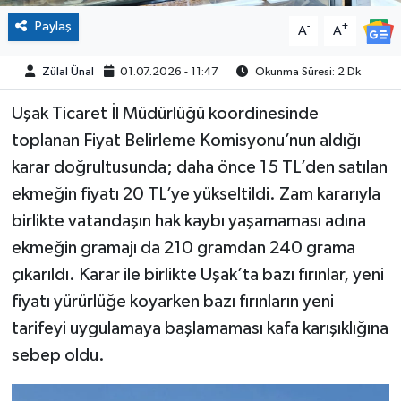
Paylaş
-
+
A
A
Zülal Ünal
01.07.2026 - 11:47
Okunma Süresi: 2 Dk
Uşak Ticaret İl Müdürlüğü koordinesinde
toplanan Fiyat Belirleme Komisyonu’nun aldığı
karar doğrultusunda; daha önce 15 TL’den satılan
ekmeğin fiyatı 20 TL’ye yükseltildi. Zam kararıyla
birlikte vatandaşın hak kaybı yaşamaması adına
ekmeğin gramajı da 210 gramdan 240 grama
çıkarıldı. Karar ile birlikte Uşak’ta bazı fırınlar, yeni
fiyatı yürürlüğe koyarken bazı fırınların yeni
tarifeyi uygulamaya başlamaması kafa karışıklığına
sebep oldu.