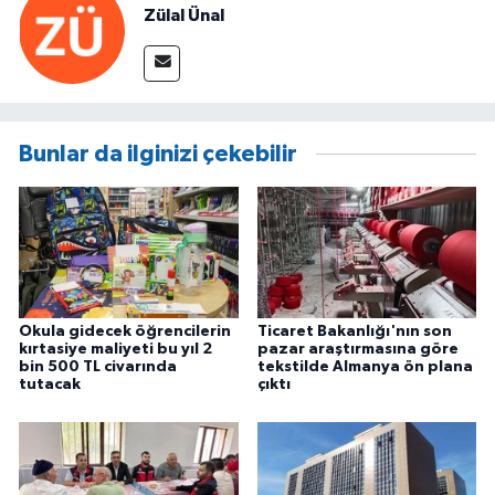
Zülal Ünal
Bunlar da ilginizi çekebilir
Okula gidecek öğrencilerin
Ticaret Bakanlığı'nın son
kırtasiye maliyeti bu yıl 2
pazar araştırmasına göre
bin 500 TL civarında
tekstilde Almanya ön plana
tutacak
çıktı