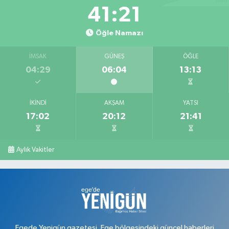
Keskin Eczanesi
41:20
Gölbahçe Mahallesi, Gazi Bulvarı No:194 Sivaslı Uşak
Öğle Namazı
0 (276) 618 22 14
Yol Tarifi Al
İMSAK
GÜNEŞ
ÖĞLE
Ahsen Eczanesi
04:29
06:04
13:13
Cumhuriyet Mahallesi, Uğur Mumcu Caddesi No:134 A Merkez Uşak
0 (276) 216 80 90
Yol Tarifi Al
İKINDI
AKŞAM
YATSI
17:02
20:12
21:41
Serkan Eczanesi
Kurtuluş Mahallesi, Hakkı Yağcı Caddesi No:7 B Merkez Uşak
0 (276) 227 27 20
Yol Tarifi Al
Aylık Vakitler
Ayan Eczanesi
Cumhuriyet Mahallesi, Yüce Sokak No:17 A Merkez Uşak
0 (276) 224 55 65
Yol Tarifi Al
Egede Yenigün gazetesi, Ege bölgesindeki güncel haberleri