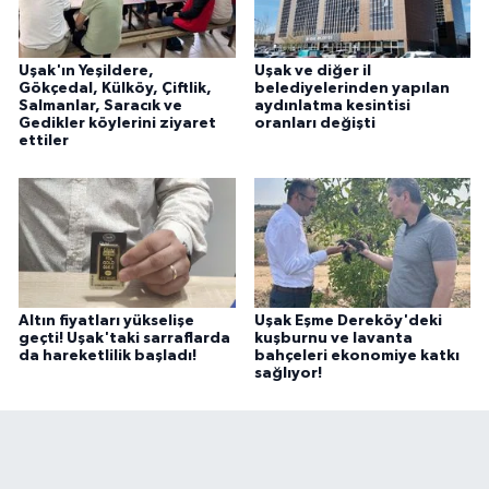
Uşak'ın Yeşildere,
Uşak ve diğer il
Gökçedal, Külköy, Çiftlik,
belediyelerinden yapılan
Salmanlar, Saracık ve
aydınlatma kesintisi
Gedikler köylerini ziyaret
oranları değişti
ettiler
Altın fiyatları yükselişe
Uşak Eşme Dereköy'deki
geçti! Uşak'taki sarraflarda
kuşburnu ve lavanta
da hareketlilik başladı!
bahçeleri ekonomiye katkı
sağlıyor!