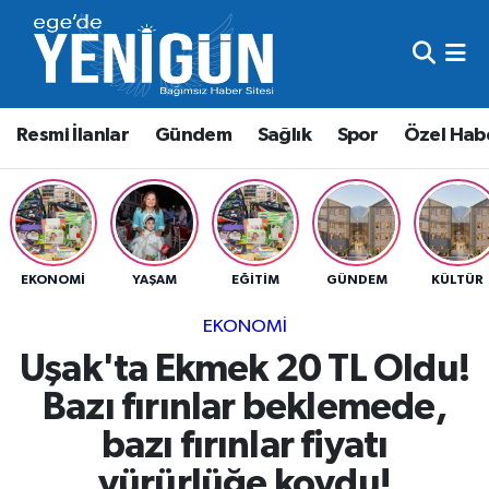
Resmi İlanlar
Beyoğlu Nöbetçi Eczaneler
Resmi İlanlar
Gündem
Sağlık
Spor
Özel Hab
Gündem
Beyoğlu Hava Durumu
Sağlık
Beyoğlu Trafik Yoğunluk Haritası
Spor
Süper Lig Puan Durumu ve Fikstür
EKONOMI
YAŞAM
EĞITIM
GÜNDEM
KÜLTÜR
Özel Haber
Tüm Manşetler
EKONOMI
Uşak'ta Ekmek 20 TL Oldu!
Son Dakika Haberleri
Bazı fırınlar beklemede,
Haber Arşivi
bazı fırınlar fiyatı
yürürlüğe koydu!