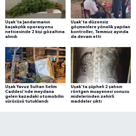
Uşak'ta Jandarmanın
Uşak’ta düzensiz
kaçakçılık operasyonu
göçmenlere yönelik yapılan
neticesinde 2 kişi gözaltına
kontroller, Temmuz ayında
alındı
da devam etti
Uşak Yavuz Sultan Selim
Uşak’ta şüpheli 2 şahsın
Caddesi'nde meydana
röntgen muayenesi sonucu
gelen kazadaki otomobilin
midelerinden zehirli
sürücüsü tutuklandı
maddeler çıktı