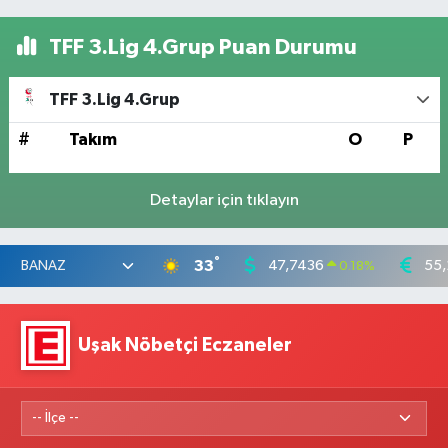
TFF 3.Lig 4.Grup Puan Durumu
TFF 3.Lig 4.Grup
#
Takım
O
P
Detaylar için tıklayın
°
33
47,7436
55,
0.18
%
Uşak Nöbetçi Eczaneler