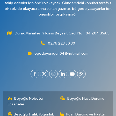
takip edenler için öncü bir kaynak. Gündemdeki konuları tarafsız
bir şekilde okuyucularına sunan gazete, bölgede yaşayanlar için
önemli bir bilgi kaynağı.
Durak Mahallesi Yıldırım Beyazıt Cad. No: 104 Z04 UŞAK
0276 223 30 30
egedeyenigun64@hotmail.com
Beyoğlu Nöbetçi
Beyoğlu Hava Durumu
Eczaneler
Beyoğlu Trafik Yoğunluk
Puan Durumu ve Fikstür