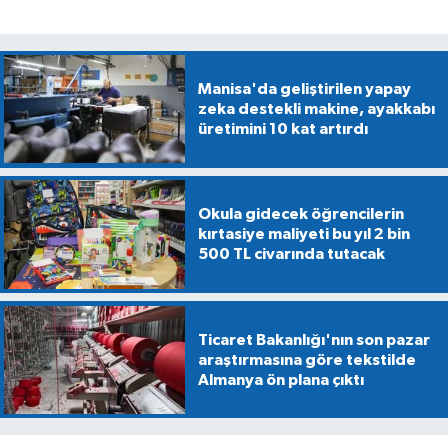
Manisa'da geliştirilen yapay
zeka destekli makine, ayakkabı
üretimini 10 kat artırdı
Okula gidecek öğrencilerin
kırtasiye maliyeti bu yıl 2 bin
500 TL civarında tutacak
Ticaret Bakanlığı'nın son pazar
araştırmasına göre tekstilde
Almanya ön plana çıktı