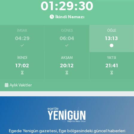
Keskin Eczanesi
01:29:29
Gölbahçe Mahallesi, Gazi Bulvarı No:194 Sivaslı Uşak
İkindi Namazı
0 (276) 618 22 14
Yol Tarifi Al
İMSAK
GÜNEŞ
ÖĞLE
Ahsen Eczanesi
04:29
06:04
13:13
Cumhuriyet Mahallesi, Uğur Mumcu Caddesi No:134 A Merkez Uşak
0 (276) 216 80 90
Yol Tarifi Al
İKINDI
AKŞAM
YATSI
17:02
20:12
21:41
Serkan Eczanesi
Kurtuluş Mahallesi, Hakkı Yağcı Caddesi No:7 B Merkez Uşak
0 (276) 227 27 20
Yol Tarifi Al
Aylık Vakitler
Ayan Eczanesi
Cumhuriyet Mahallesi, Yüce Sokak No:17 A Merkez Uşak
0 (276) 224 55 65
Yol Tarifi Al
Egede Yenigün gazetesi, Ege bölgesindeki güncel haberleri