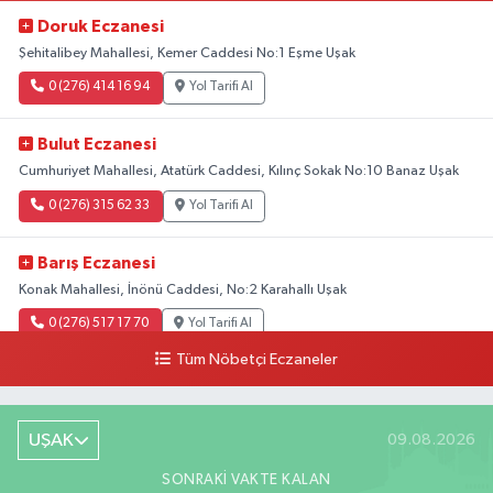
Doruk Eczanesi
Şehitalibey Mahallesi, Kemer Caddesi No:1 Eşme Uşak
0 (276) 414 16 94
Yol Tarifi Al
Bulut Eczanesi
Cumhuriyet Mahallesi, Atatürk Caddesi, Kılınç Sokak No:10 Banaz Uşak
0 (276) 315 62 33
Yol Tarifi Al
Barış Eczanesi
Konak Mahallesi, İnönü Caddesi, No:2 Karahallı Uşak
0 (276) 517 17 70
Yol Tarifi Al
Tüm Nöbetçi Eczaneler
Buket Eczanesi
Aşağı Mahallesi, Arıkan Bedük Caddesi, No:75 Ulubey Uşak
UŞAK
09.08.2026
0 (276) 716 12 12
Yol Tarifi Al
SONRAKI VAKTE KALAN