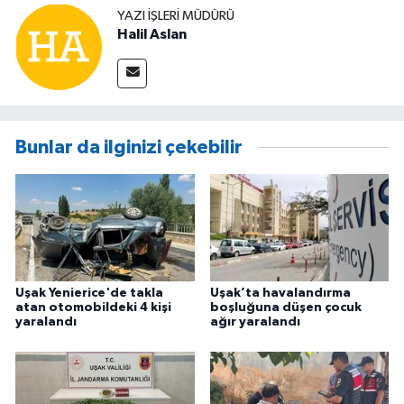
YAZI İŞLERİ MÜDÜRÜ
Halil Aslan
Bunlar da ilginizi çekebilir
Uşak Yenierice'de takla
Uşak’ta havalandırma
atan otomobildeki 4 kişi
boşluğuna düşen çocuk
yaralandı
ağır yaralandı