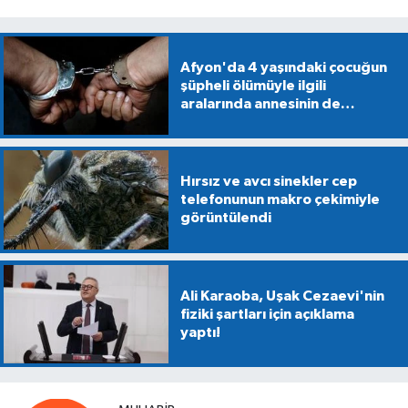
Afyon'da 4 yaşındaki çocuğun
şüpheli ölümüyle ilgili
aralarında annesinin de
bulunduğu 5 kişiye gözaltı
Hırsız ve avcı sinekler cep
telefonunun makro çekimiyle
görüntülendi
Ali Karaoba, Uşak Cezaevi'nin
fiziki şartları için açıklama
yaptı!