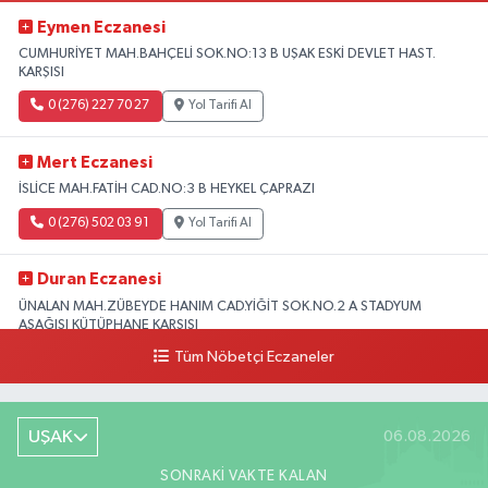
Eymen Eczanesi
CUMHURİYET MAH.BAHÇELİ SOK.NO:13 B UŞAK ESKİ DEVLET HAST.
KARŞISI
0 (276) 227 70 27
Yol Tarifi Al
Mert Eczanesi
İSLİCE MAH.FATİH CAD.NO:3 B HEYKEL ÇAPRAZI
0 (276) 502 03 91
Yol Tarifi Al
Duran Eczanesi
ÜNALAN MAH.ZÜBEYDE HANIM CAD.YİĞİT SOK.NO.2 A STADYUM
AŞAĞISI KÜTÜPHANE KARŞISI
Tüm Nöbetçi Eczaneler
0 (276) 224 51 77
Yol Tarifi Al
UŞAK
06.08.2026
SONRAKI VAKTE KALAN