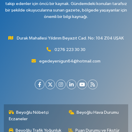
takip edenler için öncü bir kaynak. Gündemdeki konuları tarafsız
bir şekilde okuyucularına sunan gazete, bölgede yaşayanlar için
önemli bir bilgi kaynağı.
Durak Mahallesi Yıldırım Beyazıt Cad. No: 104 Z04 UŞAK
0276 223 30 30
egedeyenigun64@hotmail.com
Beyoğlu Nöbetçi
Beyoğlu Hava Durumu
Eczaneler
Beyoğlu Trafik Yoğunluk
Puan Durumu ve Fikstür