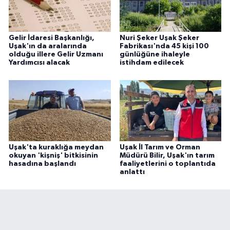
Gelir İdaresi Başkanlığı,
Nuri Şeker Uşak Şeker
Uşak'ın da aralarında
Fabrikası'nda 45 kişi 100
olduğu illere Gelir Uzmanı
günlüğüne ihaleyle
Yardımcısı alacak
istihdam edilecek
Uşak'ta kuraklığa meydan
Uşak İl Tarım ve Orman
okuyan 'kişniş' bitkisinin
Müdürü Bilir, Uşak'ın tarım
hasadına başlandı
faaliyetlerini o toplantıda
anlattı