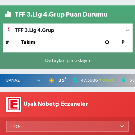
TFF 3.Lig 4.Grup Puan Durumu
TFF 3.Lig 4.Grup
#
Takım
O
P
Detaylar için tıklayın
°
35
47,5986
55
0.06
%
Uşak Nöbetçi Eczaneler