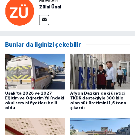
MUHABIR
Zülal Ünal
Bunlar da ilginizi çekebilir
Uşak'ta 2026 ve 2027
Afyon Dazkırı'daki üretici
Eğitim ve Öğretim Yılı'ndaki
TKDK desteğiyle 300 kilo
okul servisi fiyatları belli
olan süt üretimini 1,5 tona
oldu
çıkardı