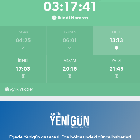
03:17:40
İkindi Namazı
İMSAK
GÜNEŞ
ÖĞLE
04:25
06:01
13:13
İKINDI
AKŞAM
YATSI
17:03
20:16
21:45
Aylık Vakitler
Egede Yenigün gazetesi, Ege bölgesindeki güncel haberleri