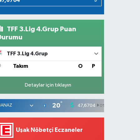
₺
TFF 3.Lig 4.Grup Puan
Durumu
TFF 3.Lig 4.Grup
#
Takım
O
P
Detaylar için tıklayın
°
20
47,6704
55,0406
0
%
Uşak Nöbetçi Eczaneler