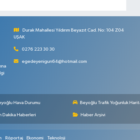
Durak Mahallesi Yıldırım Beyazıt Cad. No: 104 Z04
UŞAK
0276 223 30 30
egedeyenigun64@hotmail.com
rına
lgi
eyoğlu Hava Durumu
Beyoğlu Trafik Yoğunluk Harit
 Dakika Haberleri
Haber Arşivi
m
Röportaj
Ekonomi
Teknoloji