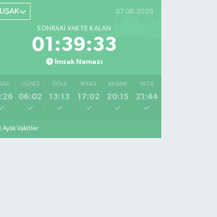
UŞAK
07.08.2026
SONRAKI VAKTE KALAN
01:39:33
İmsak Namazı
SAK
GÜNEŞ
ÖĞLE
İKINDI
AKŞAM
YATSI
:26
06:02
13:13
17:02
20:15
21:44
Aylık Vakitler