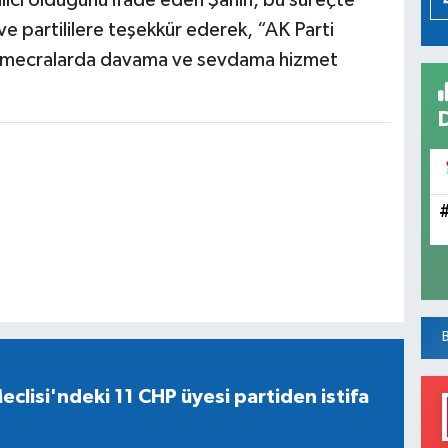
alıcı olduğunu ifade eden Şahin, bu süreçte
 ve partililere teşekkür ederek, “AK Parti
lı mecralarda davama ve sevdama hizmet
eclisi'ndeki 11 CHP üyesi partiden istifa