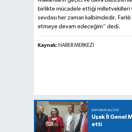
Makamların geçici ve dava bilincinin k
birlikte mücadele ettiği milletvekilleri
sevdası her zaman kalbimdedir. Fark
etmeye devam edeceğim” dedi.
Kaynak:
HABER MERKEZİ
EDITÖRÜN SEÇTIĞI
Uşak İl Genel M
etti