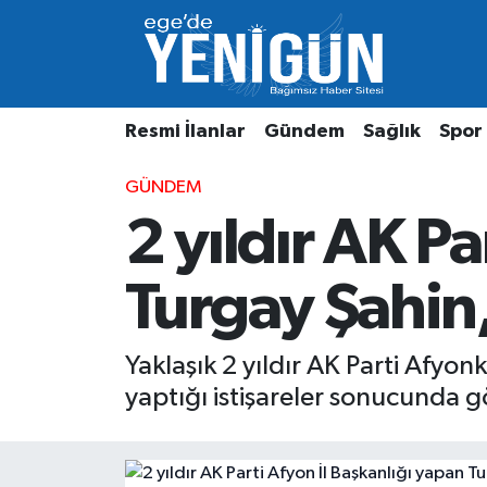
Resmi İlanlar
Beyoğlu Nöbetçi Eczaneler
Resmi İlanlar
Gündem
Sağlık
Spor
Gündem
Beyoğlu Hava Durumu
GÜNDEM
Sağlık
Beyoğlu Trafik Yoğunluk Haritası
2 yıldır AK Pa
Spor
Süper Lig Puan Durumu ve Fikstür
Turgay Şahin,
Özel Haber
Tüm Manşetler
Son Dakika Haberleri
Yaklaşık 2 yıldır AK Parti Afyo
yaptığı istişareler sonucunda gö
Haber Arşivi