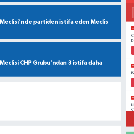
Meclisi'nde partiden istifa eden Meclis
C
D
Meclisi CHP Grubu'ndan 3 istifa daha
İ
Ü
S