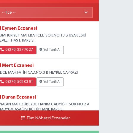
Eymen Eczanesi
UMHURİYET MAH.BAHÇELİ SOK.NO:13 B UŞAK ESKİ
EVLET HAST. KARŞISI
0 (276) 227 70 27
Yol Tarifi Al
Mert Eczanesi
SLİCE MAH.FATİH CAD.NO:3 B HEYKEL ÇAPRAZI
0 (276) 502 03 91
Yol Tarifi Al
Duran Eczanesi
NALAN MAH.ZÜBEYDE HANIM CAD.YİĞİT SOK.NO.2 A
TADYUM AŞAĞISI KÜTÜPHANE KARŞISI
Tüm Nöbetçi Eczaneler
0 (276) 224 51 77
Yol Tarifi Al