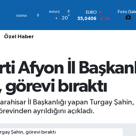
EURO
55,0406
-0.08
Foto Gale
STERLİN
°
20
64,2143
0
GRAM ALTIN
6510.40
0.45
Özel Haber
BİST100
13.799
70
BITCOIN
64.225,61
-0.63
rti Afyon İl Başkan
DOLAR
47,6704
0
 görevi bıraktı
nkarahisar İl Başkanlığı yapan Turgay Şahin
revinden ayrıldığını açıkladı.