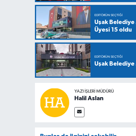
EDITÖRÜN SEÇTIĞI
Uşak Belediye 
Üyesi 15 oldu
EDITÖRÜN SEÇTIĞI
Uşak Belediye 
YAZI İŞLERİ MÜDÜRÜ
Halil Aslan