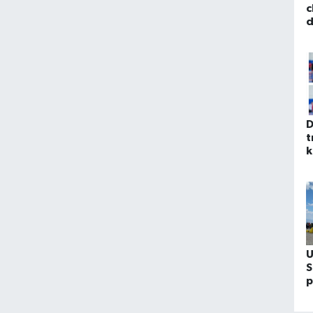
c
d
s
b
D
t
k
i
U
S
p
y