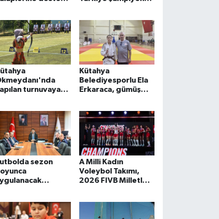
erecek
için ter döktü
ütahya
Kütahya
kmeydanı'nda
Belediyesporlu Ela
apılan turnuvaya
Erkaraca, gümüş
atılan okçular,
madalya ile döndü
ıyasıya mücadele
tti
utbolda sezon
A Milli Kadın
oyunca
Voleybol Takımı,
ygulanacak
2026 FIVB Milletler
alışmaların
Ligi Şampiyonu Oldu
örüşüldüğü çevrim
çi toplantıya Uşak
rotokolü de katıldı