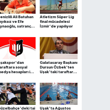
enizlili Ali Batuhan
Atletizm Süper Lig
ıyıksız ve Efe
final mücadelesi
ynaoğlu, satrançta
İzmir'de yapılıyor
ünya
ampiyonluğunu
edefliyor
şakspor'dan
Galatasaray Başkanı
araftara sosyal
Dursun Özbek'ten
edya hesapları için
Uşak'taki taraftara
nemli uyarı
mesaj
üzelbahçe'deki tai
Uşak'ta Ağustos