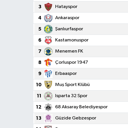
3
Hatayspor
4
Ankaraspor
5
Şanlıurfaspor
6
Kastamonuspor
7
Menemen FK
8
Çorluspor 1947
9
Erbaaspor
10
Muş Sport Klübü
11
Isparta 32 Spor
12
68 Aksaray Belediyespor
13
Güzide Gebzespor