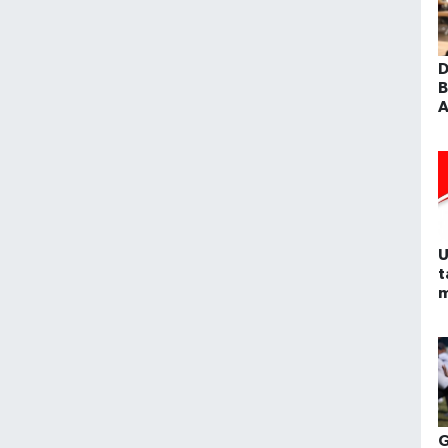
D
B
A
d
ş
h
U
t
m
ö
G