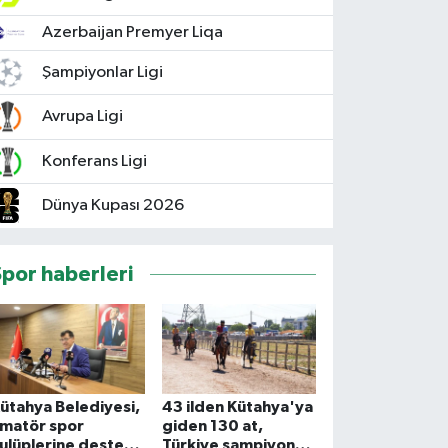
Azerbaijan Premyer Liqa
Şampiyonlar Ligi
Avrupa Ligi
Konferans Ligi
Dünya Kupası 2026
Spor haberleri
ütahya Belediyesi,
43 ilden Kütahya'ya
matör spor
giden 130 at,
ulüplerine destek
Türkiye şampiyonası