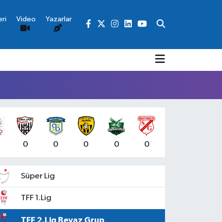
ri
Video
Yazarlar
0
0
0
0
0
Süper Lig
TFF 1.Lig
TFF 2.Lig Beyaz Grup