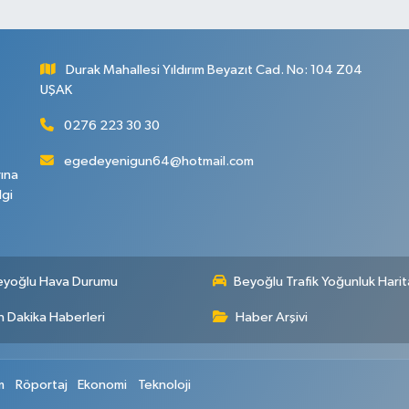
Durak Mahallesi Yıldırım Beyazıt Cad. No: 104 Z04
UŞAK
0276 223 30 30
egedeyenigun64@hotmail.com
rına
lgi
eyoğlu Hava Durumu
Beyoğlu Trafik Yoğunluk Harit
 Dakika Haberleri
Haber Arşivi
m
Röportaj
Ekonomi
Teknoloji