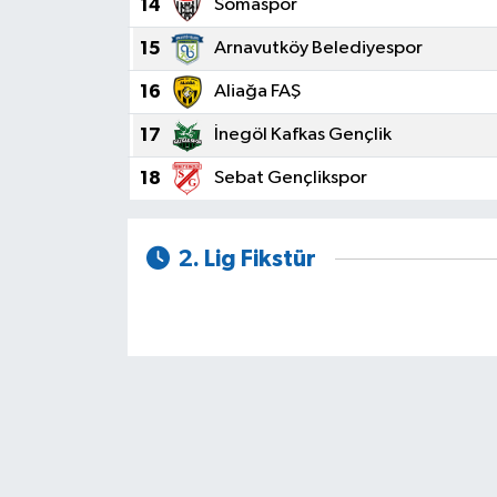
14
Somaspor
15
Arnavutköy Belediyespor
16
Aliağa FAŞ
17
İnegöl Kafkas Gençlik
18
Sebat Gençlikspor
2. Lig Fikstür