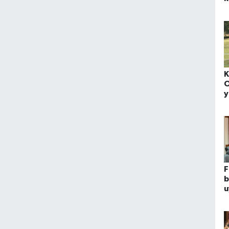
v
K
O
y
k
k
e
F
b
u
ç
g
i
p