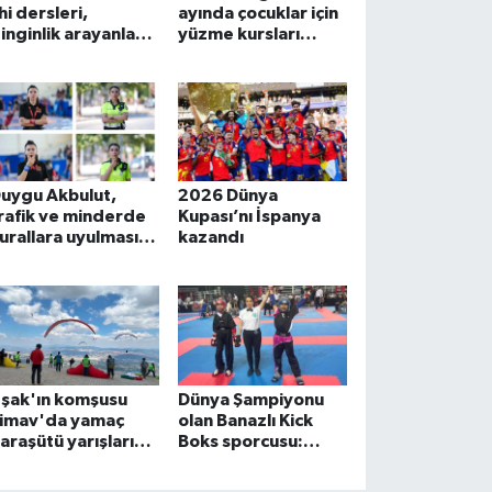
hi dersleri,
ayında çocuklar için
inginlik arayanları
yüzme kursları
ahilde
düzenlenecek
uluşturuyor
uygu Akbulut,
2026 Dünya
rafik ve minderde
Kupası’nı İspanya
urallara uyulması
kazandı
çin düdük çalıyor
şak'ın komşusu
Dünya Şampiyonu
imav'da yamaç
olan Banazlı Kick
araşütü yarışları
Boks sporcusu:
apıldı
Kürsünün en üst
basamağında