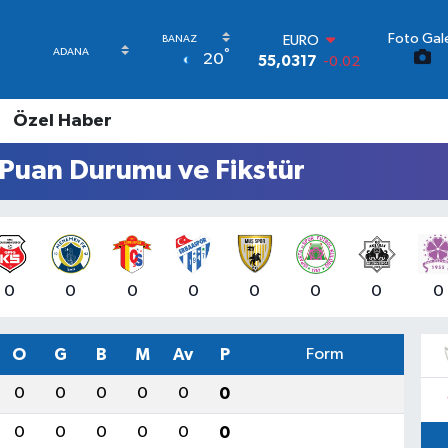
Foto Gale
STERLİN
°
20
64,2463
0.07
GRAM ALTIN
6510.40
0.45
Özel Haber
BİST100
13.799
70
 Puan Durumu ve Fikstür
BITCOIN
64.225,61
-0.63
DOLAR
47,7143
0.16
EURO
55,0317
-0.02
0
0
0
0
0
0
0
0
O
G
B
M
Av
P
Form
0
0
0
0
0
0
0
0
0
0
0
0