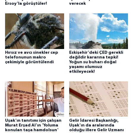
Ersoy'la görüştüler!
verecek
Hırsız ve avcı sinekler cep
Eskişehir'deki ÇED gerekli
telefonunun makro
değildir kararına tepki!
çekimiyle görüntülendi
Yoğun su buharı doğal
yaşamı olumsuz
etkileyecek!
Uşak'ın tanıtımı için çalışan
Gelir İdaresi Başkanlığı,
Murat Erşad Al'ın 'Yoluma
Uşak'ın da aralarında
konulan taşa hamdolsun'
olduğu illere Gelir Uzmanı