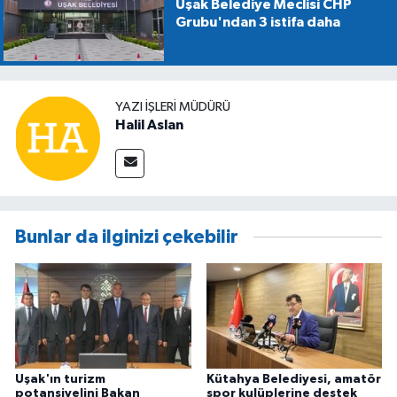
Uşak Belediye Meclisi CHP
Grubu'ndan 3 istifa daha
YAZI İŞLERİ MÜDÜRÜ
Halil Aslan
Bunlar da ilginizi çekebilir
Uşak'ın turizm
Kütahya Belediyesi, amatör
potansiyelini Bakan
spor kulüplerine destek