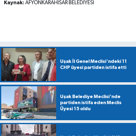
Kaynak:
AFYONKARAHİSAR BELEDİYESİ
Uşak İl Genel Meclisi'ndeki 11
CHP üyesi partiden istifa etti
Uşak Belediye Meclisi'nde
partiden istifa eden Meclis
Üyesi 15 oldu