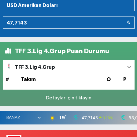
₺
TFF 3.Lig 4.Grup Puan Durumu
TFF 3.Lig 4.Grup
#
Takım
O
P
Detaylar için tıklayın
°
19
47,7143
55,
0.16
%