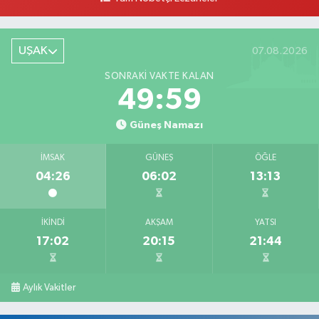
UŞAK
07.08.2026
SONRAKI VAKTE KALAN
49:58
Güneş Namazı
İMSAK
GÜNEŞ
ÖĞLE
04:26
06:02
13:13
İKINDI
AKŞAM
YATSI
17:02
20:15
21:44
Aylık Vakitler