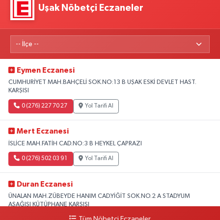
Uşak Nöbetçi Eczaneler
Eymen Eczanesi
CUMHURİYET MAH.BAHÇELİ SOK.NO:13 B UŞAK ESKİ DEVLET HAST.
KARŞISI
0 (276) 227 70 27
Yol Tarifi Al
Mert Eczanesi
İSLİCE MAH.FATİH CAD.NO:3 B HEYKEL ÇAPRAZI
0 (276) 502 03 91
Yol Tarifi Al
Duran Eczanesi
ÜNALAN MAH.ZÜBEYDE HANIM CAD.YİĞİT SOK.NO.2 A STADYUM
AŞAĞISI KÜTÜPHANE KARŞISI
Tüm Nöbetçi Eczaneler
0 (276) 224 51 77
Yol Tarifi Al