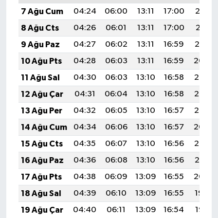
7 Ağu Cum
04:24
06:00
13:11
17:00
20:12
8 Ağu Cts
04:26
06:01
13:11
17:00
20:11
9 Ağu Paz
04:27
06:02
13:11
16:59
20:10
10 Ağu Pts
04:28
06:03
13:11
16:59
20:09
11 Ağu Sal
04:30
06:03
13:10
16:58
20:08
12 Ağu Çar
04:31
06:04
13:10
16:58
20:06
13 Ağu Per
04:32
06:05
13:10
16:57
20:05
14 Ağu Cum
04:34
06:06
13:10
16:57
20:04
15 Ağu Cts
04:35
06:07
13:10
16:56
20:03
16 Ağu Paz
04:36
06:08
13:10
16:56
20:01
17 Ağu Pts
04:38
06:09
13:09
16:55
20:00
18 Ağu Sal
04:39
06:10
13:09
16:55
19:59
19 Ağu Çar
04:40
06:11
13:09
16:54
19:57