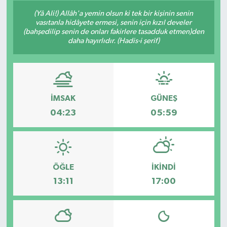
(Yâ Ali!) Allâh'a yemin olsun ki tek bir kişinin senin
vasıtanla hidâyete ermesi, senin için kızıl develer
(bahşedilip senin de onları fakirlere tasadduk etmen)den
daha hayırlıdır. (Hadis-i şerif)
İMSAK
GÜNEŞ
04:23
05:59
ÖĞLE
İKINDI
13:11
17:00