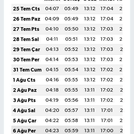
25 Tem Cts
04:07
05:49
13:12
17:04
20:25
26 Tem Paz
04:09
05:49
13:12
17:04
20:24
27 Tem Pts
04:10
05:50
13:12
17:03
20:23
28 Tem Sal
04:11
05:51
13:12
17:03
20:22
29 Tem Çar
04:13
05:52
13:12
17:03
20:21
30 Tem Per
04:14
05:53
13:12
17:03
20:20
31 Tem Cum
04:15
05:54
13:12
17:02
20:20
1 Ağu Cts
04:16
05:55
13:12
17:02
20:19
2 Ağu Paz
04:18
05:55
13:11
17:02
20:18
3 Ağu Pts
04:19
05:56
13:11
17:02
20:17
4 Ağu Sal
04:20
05:57
13:11
17:01
20:15
5 Ağu Çar
04:22
05:58
13:11
17:01
20:14
6 Ağu Per
04:23
05:59
13:11
17:00
20:13