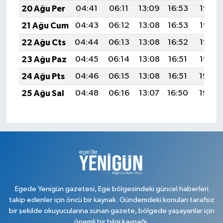
20 Ağu Per
04:41
06:11
13:09
16:53
19:56
21 Ağu Cum
04:43
06:12
13:08
16:53
19:55
22 Ağu Cts
04:44
06:13
13:08
16:52
19:53
23 Ağu Paz
04:45
06:14
13:08
16:51
19:52
24 Ağu Pts
04:46
06:15
13:08
16:51
19:50
25 Ağu Sal
04:48
06:16
13:07
16:50
19:49
Egede Yenigün gazetesi, Ege bölgesindeki güncel haberleri
takip edenler için öncü bir kaynak. Gündemdeki konuları tarafsız
bir şekilde okuyucularına sunan gazete, bölgede yaşayanlar için
önemli bir bilgi kaynağı.