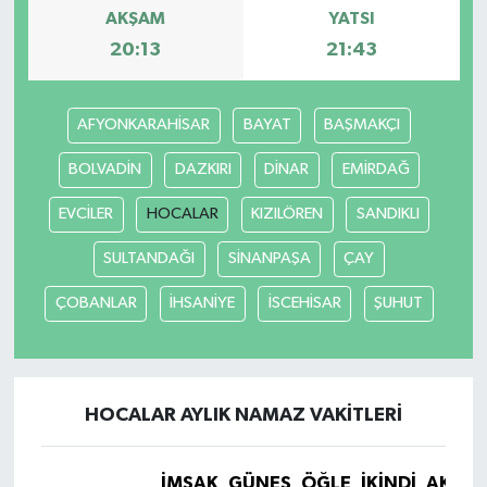
AKŞAM
YATSI
20:13
21:43
AFYONKARAHİSAR
BAYAT
BAŞMAKÇI
BOLVADİN
DAZKIRI
DİNAR
EMİRDAĞ
EVCİLER
HOCALAR
KIZILÖREN
SANDIKLI
SULTANDAĞI
SİNANPAŞA
ÇAY
ÇOBANLAR
İHSANİYE
İSCEHİSAR
ŞUHUT
HOCALAR AYLIK NAMAZ VAKITLERI
İMSAK
GÜNEŞ
ÖĞLE
İKINDI
AKŞA