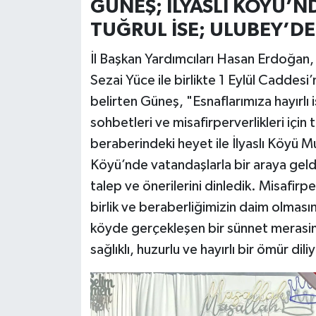
GÜNEŞ; İLYASLI KÖYÜ’
TUĞRUL İSE; ULUBEY’D
İl Başkan Yardımcıları Hasan Erdoğan,
Sezai Yüce ile birlikte 1 Eylül Caddesi
belirten Güneş, "Esnaflarımıza hayırlı i
sohbetleri ve misafirperverlikleri içi
beraberindeki heyet ile İlyaslı Köyü Mu
Köyü’nde vatandaşlarla bir araya geldi
talep ve önerilerini dinledik. Misafirpe
birlik ve beraberliğimizin daim olması
köyde gerçekleşen bir sünnet merasi
sağlıklı, huzurlu ve hayırlı bir ömür d