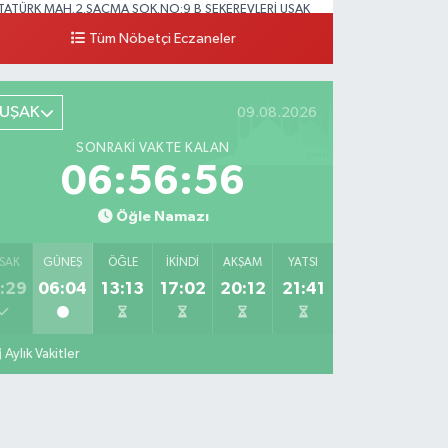
TATÜRK MAH.2.SAÇMA SOK.NO:9 B ŞEKEREVLERİ UŞAK
ERKEZ
Tüm Nöbetçi Eczaneler
0 (276) 231 32 33
Yol Tarifi Al
UŞAK
09.08.2026
SONRAKI VAKTE KALAN
06:56:55
Öğle Namazı
SAK
GÜNEŞ
ÖĞLE
İKINDI
AKŞAM
YATSI
:29
06:04
13:13
17:02
20:12
21:41
Aylık Vakitler