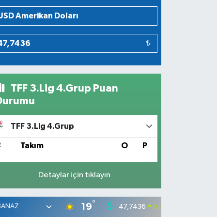
₺
TFF 3.Lig 4.Grup Puan
Durumu
TFF 3.Lig 4.Grup
#
Takım
O
P
Detaylar için tıklayın
°
19
47,7436
55,251
0.18
%