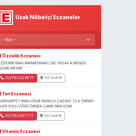
Uşak Nöbetçi Eczaneler
Özçelik Eczanesi
ZDEMİR MAH.MİMARSİNAN CAD. NO44 A MENDE
AZARI MEVKİİ
0 (276) 223 08 77
Yol Tarifi Al
Tan Eczanesi
UMHURİYET MAH.UĞUR MUMCU CAD.NO:72 B ÖRNEK
VLER YOLU ÜZERİ ÖRNEK CAMİİ YANI UŞAK
0 (276) 216 77 77
Yol Tarifi Al
Vitamin Eczanesi