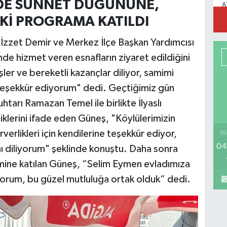
NDE SÜNNET DÜĞÜNÜNE,
A
M
EKİ PROGRAMA KATILDI
 İzzet Demir ve Merkez İlçe Başkan Yardımcısı
’nde hizmet veren esnafların ziyaret edildiğini
şler ve bereketli kazançlar diliyor, samimi
n teşekkür ediyorum" dedi. Geçtiğimiz gün
htarı Ramazan Temel ile birlikte İlyaslı
klerini ifade eden Güneş, "Köylülerimizin
rverlikleri için kendilerine teşekkür ediyor,
İM
04
nı diliyorum" şeklinde konuştu. Daha sonra
mine katılan Güneş, “Selim Eymen evladımıza
iliyorum, bu güzel mutluluğa ortak olduk” dedi.