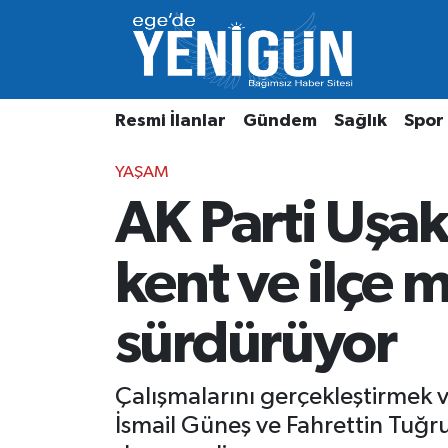
Resmi İlanlar
Beyoğlu Nöbetçi Eczaneler
Resmi İlanlar
Gündem
Sağlık
Spor
Gündem
Beyoğlu Hava Durumu
YAŞAM
Sağlık
Beyoğlu Trafik Yoğunluk Haritası
AK Parti Uşak
Spor
Süper Lig Puan Durumu ve Fikstür
kent ve ilçe 
Özel Haber
Tüm Manşetler
sürdürüyor
Son Dakika Haberleri
Haber Arşivi
Çalışmalarını gerçekleştirmek v
İsmail Güneş ve Fahrettin Tuğr