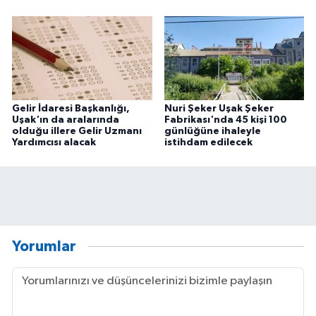
Gelir İdaresi Başkanlığı,
Nuri Şeker Uşak Şeker
Uşak'ın da aralarında
Fabrikası'nda 45 kişi 100
olduğu illere Gelir Uzmanı
günlüğüne ihaleyle
Yardımcısı alacak
istihdam edilecek
Yorumlar