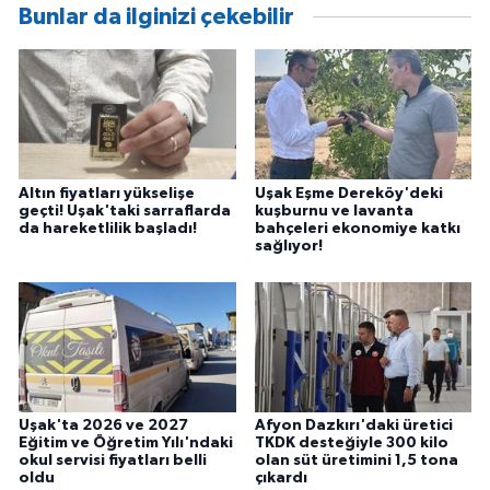
Bunlar da ilginizi çekebilir
Altın fiyatları yükselişe
Uşak Eşme Dereköy'deki
geçti! Uşak'taki sarraflarda
kuşburnu ve lavanta
da hareketlilik başladı!
bahçeleri ekonomiye katkı
sağlıyor!
Uşak'ta 2026 ve 2027
Afyon Dazkırı'daki üretici
Eğitim ve Öğretim Yılı'ndaki
TKDK desteğiyle 300 kilo
okul servisi fiyatları belli
olan süt üretimini 1,5 tona
oldu
çıkardı