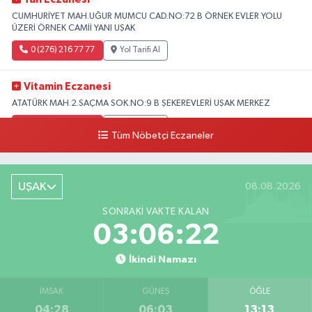
CUMHURİYET MAH.UĞUR MUMCU CAD.NO:72 B ÖRNEK EVLER YOLU
ÜZERİ ÖRNEK CAMİİ YANI UŞAK
0 (276) 216 77 77
Yol Tarifi Al
Vitamin Eczanesi
ATATÜRK MAH.2.SAÇMA SOK.NO:9 B ŞEKEREVLERİ UŞAK MERKEZ
0 (276) 231 32 33
Yol Tarifi Al
Tüm Nöbetçi Eczaneler
UŞAK
08.08.2026
SONRAKI VAKTE KALAN
03:06:21
İkindi Namazı
İMSAK
GÜNEŞ
ÖĞLE
04:28
06:03
13:13