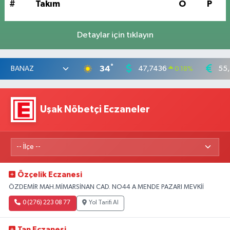
#
Takım
O
P
Detaylar için tıklayın
°
34
47,7436
55
0.18
%
Uşak Nöbetçi Eczaneler
Özçelik Eczanesi
ÖZDEMİR MAH.MİMARSİNAN CAD. NO44 A MENDE PAZARI MEVKİİ
0 (276) 223 08 77
Yol Tarifi Al
Tan Eczanesi