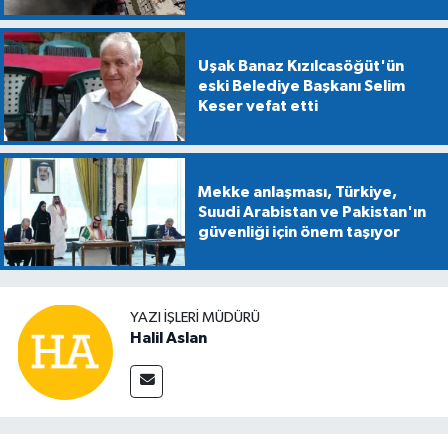
Uşak Banaz Kızılcasöğüt'ün
eski Belediye Başkanı Selim
Keser vefat etti
Mekke anlaşması, Türkiye,
Suudi Arabistan ve Pakistan'ın
güvenliği için önem taşıyor
YAZI İŞLERİ MÜDÜRÜ
Halil Aslan