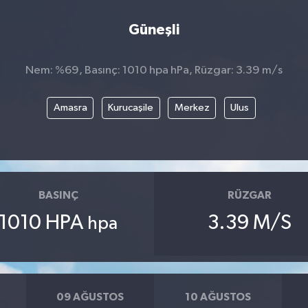
Güneşli
Nem: %69, Basınç: 1010 hpa hPa, Rüzgar: 3.39 m/s
Amasra
Kurucaşile
Merkez
Ulus
BASINÇ
RÜZGAR
1010 HPA
3.39 M/S
hpa
09 AĞUSTOS
10 AĞUSTOS