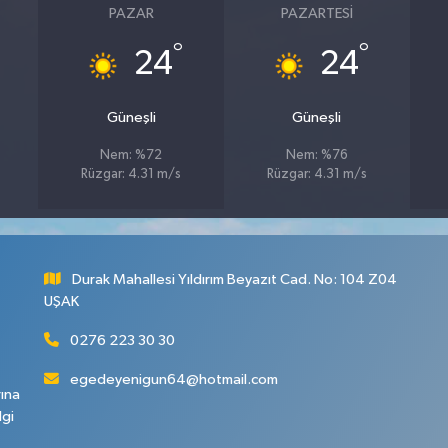
PAZAR
PAZARTESI
°
°
24
24
Güneşli
Güneşli
Nem: %72
Nem: %76
Rüzgar: 4.31 m/s
Rüzgar: 4.31 m/s
Durak Mahallesi Yıldırım Beyazıt Cad. No: 104 Z04
UŞAK
0276 223 30 30
egedeyenigun64@hotmail.com
rına
lgi