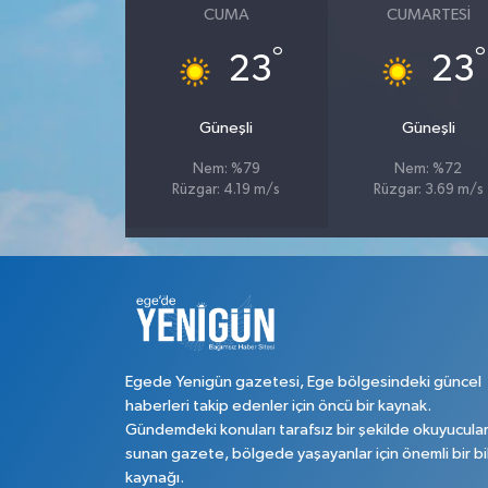
CUMA
CUMARTESI
°
°
23
23
Güneşli
Güneşli
Nem: %79
Nem: %72
Rüzgar: 4.19 m/s
Rüzgar: 3.69 m/s
Egede Yenigün gazetesi, Ege bölgesindeki güncel
haberleri takip edenler için öncü bir kaynak.
Gündemdeki konuları tarafsız bir şekilde okuyucula
sunan gazete, bölgede yaşayanlar için önemli bir bi
kaynağı.