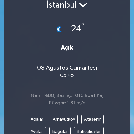
İstanbul
°
24
Açık
08 Ağustos Cumartesi
05:45
Nem: %80, Basınç: 1010 hpa hPa,
Rüzgar: 1.31 m/s
Adalar
Arnavutköy
Ataşehir
Avcılar
Bağcılar
Bahçelievler