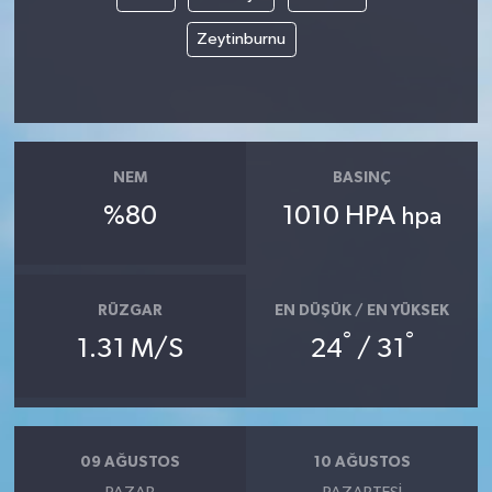
Zeytinburnu
NEM
BASINÇ
%80
1010 HPA
hpa
RÜZGAR
EN DÜŞÜK / EN YÜKSEK
°
°
1.31 M/S
24
/ 31
09 AĞUSTOS
10 AĞUSTOS