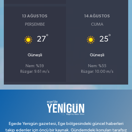
13 AĞUSTOS
14 AĞUSTOS
PERŞEMBE
CUMA
°
°
27
25
Güneşli
Güneşli
Nem: %59
Nem: %55
Rüzgar: 9.61 m/s
Rüzgar: 10.00 m/s
Egede Yenigün gazetesi, Ege bölgesindeki güncel haberleri
takip edenler için öncü bir kaynak. Gündemdeki konuları tarafsız