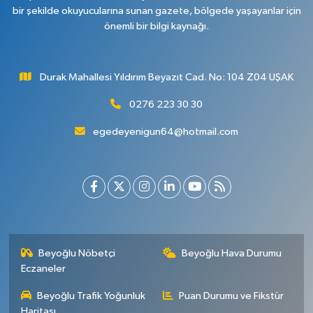
bir şekilde okuyucularına sunan gazete, bölgede yaşayanlar için
önemli bir bilgi kaynağı.
Durak Mahallesi Yıldırım Beyazıt Cad. No: 104 Z04 UŞAK
0276 223 30 30
egedeyenigun64@hotmail.com
Beyoğlu Nöbetçi
Beyoğlu Hava Durumu
Eczaneler
Beyoğlu Trafik Yoğunluk
Puan Durumu ve Fikstür
Haritası