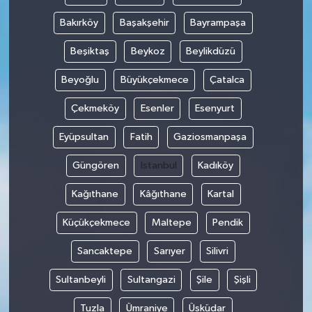
Bakırköy
Başakşehir
Bayrampaşa
Beşiktaş
Beykoz
Beylikdüzü
Beyoğlu
Büyükçekmece
Çatalca
Çekmeköy
Esenler
Esenyurt
Eyüpsultan
Fatih
Gaziosmanpaşa
Güngören
Istanbul
Kadıköy
Kağıthane
Kâğıthane
Kartal
Küçükçekmece
Maltepe
Pendik
Sancaktepe
Sarıyer
Silivri
Sultanbeyli
Sultangazi
Şile
Şişli
Tuzla
Ümraniye
Üsküdar