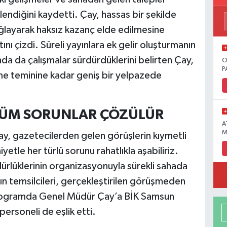
endiğini kaydetti. Çay, hassas bir şekilde
ağlayarak haksız kazanç elde edilmesine
nı çizdi. Süreli yayınlara ek gelir oluşturmanın
nda da çalışmalar sürdürdüklerini belirten Çay,
Ö
P
e teminine kadar geniş bir yelpazede
E TÜM SORUNLAR ÇÖZÜLÜR
A
M
, gazetecilerden gelen görüşlerin kıymetli
niyetle her türlü sorunu rahatlıkla aşabiliriz.
rlüklerinin organizasyonuyla sürekli sahada
ın temsilcileri, gerçekleştirilen görüşmeden
Programda Genel Müdür Çay’a BİK Samsun
rsoneli de eşlik etti.