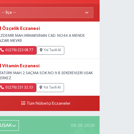
Özçelik Eczanesi
ZDEMİR MAH.MİMARSİNAN CAD. NO44 A MENDE
AZARI MEVKİİ
0 (276) 223 08 77
Yol Tarifi Al
Vitamin Eczanesi
TATÜRK MAH.2.SAÇMA SOK.NO:9 B ŞEKEREVLERİ UŞAK
ERKEZ
0 (276) 231 32 33
Yol Tarifi Al
Tüm Nöbetçi Eczaneler
UŞAK
08.08.2026