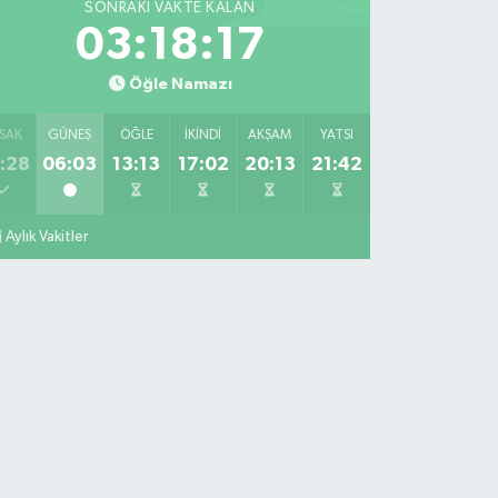
SONRAKI VAKTE KALAN
03:18:16
Öğle Namazı
SAK
GÜNEŞ
ÖĞLE
İKINDI
AKŞAM
YATSI
:28
06:03
13:13
17:02
20:13
21:42
Aylık Vakitler