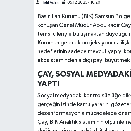
Halil Aslan
05.12.2025 - 16:20
Basın İlan Kurumu (BİK) Samsun Bölg
konuşan Genel Müdür Abdulkadir Çay,
temsilcileriyle buluşmaktan duyduğu 
Kurumun gelecek projeksiyonuna ilişk
hedeflerinin sadece mevcut yapıyı koru
ekosisteminden aldığı payı büyütmek 
ÇAY, SOSYAL MEDYADA
YAPTI
Sosyal medyadaki kontrolsüzlüğe dikk
gerçeğin izinde kamu yararını gözeterek 
dezenformasyonla mücadelede önemli b
Çay, BİK Analitik sisteminin ölçümlem
değişimlerin yaşandığı dijital mecrada