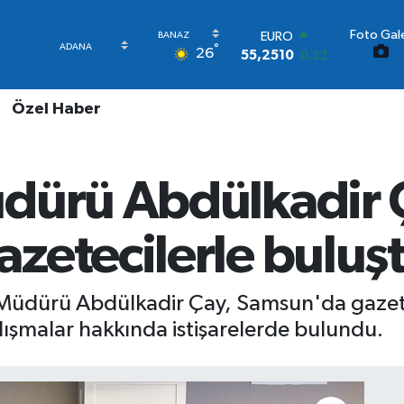
Foto Gale
STERLİN
°
26
64,4811
0.38
GRAM ALTIN
6660.55
0.03
Özel Haber
BİST100
13.779
-14
BITCOIN
64.959,79
1.11
dürü Abdülkadir 
DOLAR
47,7436
0.18
EURO
zetecilerle buluş
55,2510
0.32
Müdürü Abdülkadir Çay, Samsun'da gazetec
ışmalar hakkında istişarelerde bulundu.