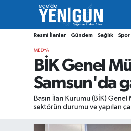
Resmi İlanlar
Beyoğlu Nöbetçi Eczaneler
Resmi İlanlar
Gündem
Sağlık
Spor
Gündem
Beyoğlu Hava Durumu
MEDYA
Sağlık
Beyoğlu Trafik Yoğunluk Haritası
BİK Genel Mü
Spor
Süper Lig Puan Durumu ve Fikstür
Samsun'da ga
Özel Haber
Tüm Manşetler
Son Dakika Haberleri
Basın İlan Kurumu (BİK) Genel 
sektörün durumu ve yapılan çal
Haber Arşivi