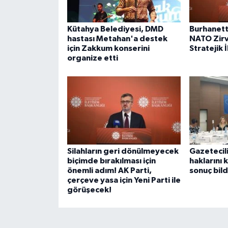
Kütahya Belediyesi, DMD
Burhanetti
hastası Metahan'a destek
NATO Zirv
için Zakkum konserini
Stratejik İ
organize etti
Silahların geri dönülmeyecek
Gazetecil
biçimde bırakılması için
haklarını 
önemli adım! AK Parti,
sonuç bild
çerçeve yasa için Yeni Parti ile
görüşecek!