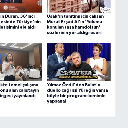
n Duran, 36'ıncı
Uşak'ın tanıtımı için çalışan
esinde Türkiye'nin
Murat Erşad Al'ın 'Yoluma
letişimini ele aldı
konulan taşa hamdolsun'
sözlerinin yer aldığı eseri
ikte temel çalışma
Yılmaz Özdil'den Bulat'a
konu alan çalıştayın
düello çağrısı! Yüreğin varsa
irgesi yayınlandı
böyle bir programı benimle
yapsana!