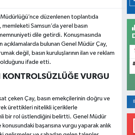
e Müdürlüğü’nce düzenlenen toplantıda
 memleketi Samsun’da yerel basın
memnuniyeti dile getirdi. Konuşmasında
in açıklamalarda bulunan Genel Müdür Çay,
mak değil, basın kuruluşlarının ilan ve reklam
olduğunu ifade etti.
Kİ KONTROLSÜZLÜĞE VURGU
at çeken Çay, basın emekçilerinin doğru ve
ürettikleri nitelikli içeriklerle
ir rol üstlendiğini belirtti. Genel Müdür
e konusundaki başarısına vurgu yaparak anlık
ki gelişmeler ve sahadan gelen talepler