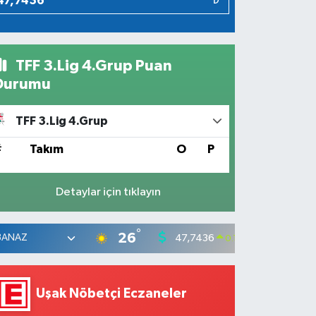
₺
TFF 3.Lig 4.Grup Puan
Durumu
TFF 3.Lig 4.Grup
#
Takım
O
P
Detaylar için tıklayın
°
26
47,7436
55,25
0.18
%
Uşak Nöbetçi Eczaneler