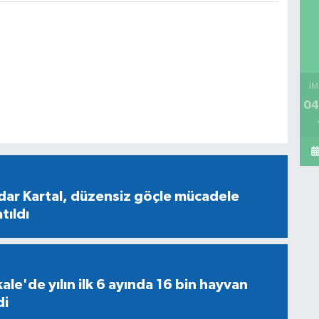
İM
04
rdar Kartal, düzensiz göçle mücadele
tıldı
ale'de yılın ilk 6 ayında 16 bin hayvan
di