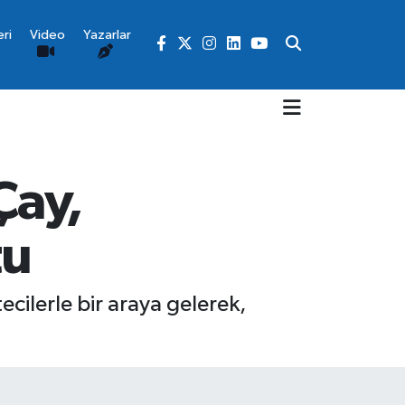
ri
Video
Yazarlar
Çay,
tu
ilerle bir araya gelerek,