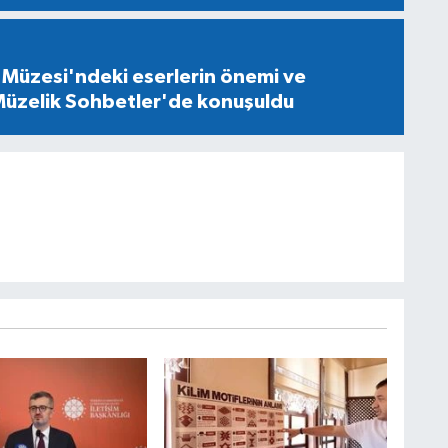
 Müzesi'ndeki eserlerin önemi ve
 Müzelik Sohbetler'de konuşuldu