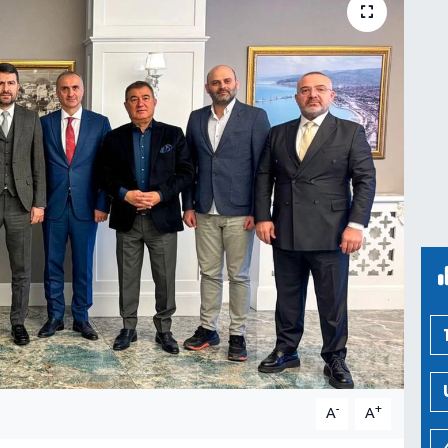
-
+
A
A