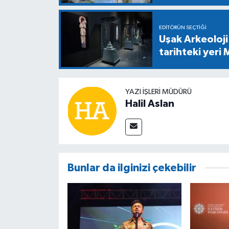
EDITÖRÜN SEÇTIĞI
Uşak Arkeoloji
tarihteki yeri
YAZI İŞLERİ MÜDÜRÜ
Halil Aslan
Bunlar da ilginizi çekebilir