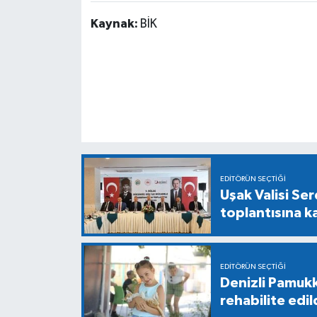
Kaynak:
BİK
EDITÖRÜN SEÇTIĞI
Uşak Valisi Se
toplantısına ka
EDITÖRÜN SEÇTIĞI
Denizli Pamukk
rehabilite edil