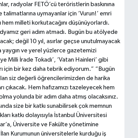
nlar, radyolar FETÖ’cü teröristlerin baskınına
 talimatlarına uymayanlar için ‘Vurun!’ emri
ı hem milleti korkutacağını düşünüyorlardı.
dyamız geri adım atmadı. Bugün bu atölyede
lacak; değil 10 yıl, asırlar geçse unutulmayacak
na yaygın ve yerel yüzlerce gazetemizi
Milli İrade Tokadı’, ‘Vatan Hainleri’ gibi
rı için bir kez daha tebrik ediyorum.” “Bugün
lan siz değerli öğrencilerimizden de harika
arı çıkacak. Hem hafızamızı tazeleyecek hem
 olma yolunda bir adım daha atmış olacaksınız.
ında size bir katkı sunabilirsek çok memnun
rı katkı dolayısıyla İstanbul Üniversitesi
ar’a, Üniversite ve Fakülte yönetimine
İlan Kurumunun üniversitelerle kurduğu iş