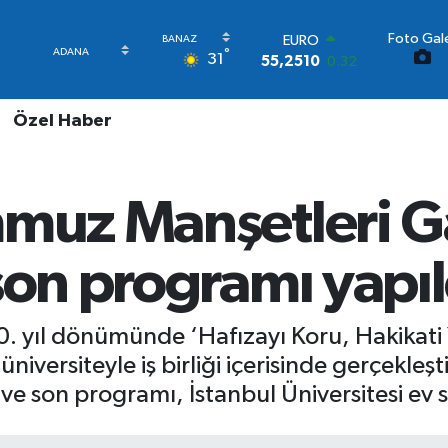
Foto Gale
STERLİN
°
31
64,4811
0.38
GRAM ALTIN
6660.55
0.03
Özel Haber
BİST100
13.779
-14
BITCOIN
64.944,08
-0.18
mmuz Manşetleri Ga
DOLAR
47,7436
0.18
EURO
son programı yapıl
55,2510
0.32
. yıl dönümünde ‘Hafızayı Koru, Hakikati 
niversiteyle iş birliği içerisinde gerçekle
 ve son programı, İstanbul Üniversitesi ev s