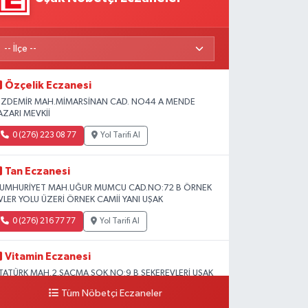
Özçelik Eczanesi
ZDEMİR MAH.MİMARSİNAN CAD. NO44 A MENDE
AZARI MEVKİİ
0 (276) 223 08 77
Yol Tarifi Al
Tan Eczanesi
UMHURİYET MAH.UĞUR MUMCU CAD.NO:72 B ÖRNEK
VLER YOLU ÜZERİ ÖRNEK CAMİİ YANI UŞAK
0 (276) 216 77 77
Yol Tarifi Al
Vitamin Eczanesi
TATÜRK MAH.2.SAÇMA SOK.NO:9 B ŞEKEREVLERİ UŞAK
ERKEZ
Tüm Nöbetçi Eczaneler
0 (276) 231 32 33
Yol Tarifi Al