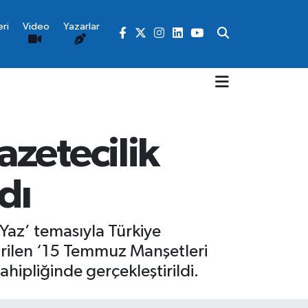
ri
Video
Yazarlar
zetecilik
dı
Yaz’ temasıyla Türkiye
ştirilen ‘15 Temmuz Manşetleri
ahipliğinde gerçekleştirildi.