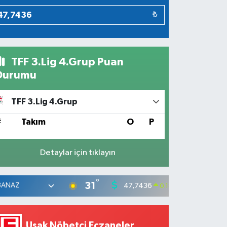
₺
TFF 3.Lig 4.Grup Puan
Durumu
TFF 3.Lig 4.Grup
#
Takım
O
P
Detaylar için tıklayın
°
31
47,7436
55,251
0.18
%
Uşak Nöbetçi Eczaneler