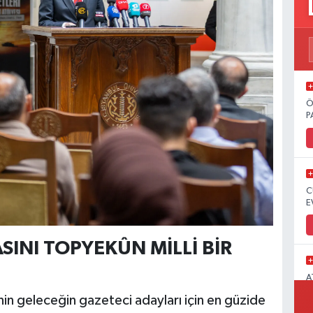
Ö
P
C
E
INI TOPYEKÛN MİLLİ BİR
A
M
inin geleceğin gazeteci adayları için en güzide