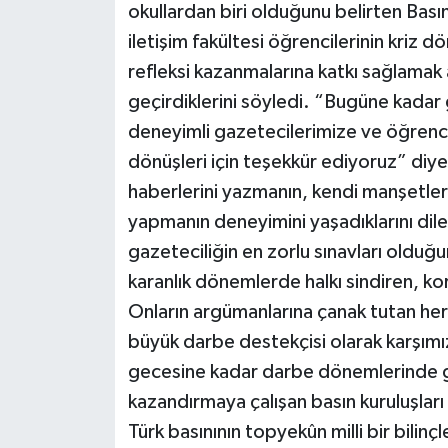
okullardan biri olduğunu belirten Bas
iletişim fakültesi öğrencilerinin kriz 
refleksi kazanmalarına katkı sağlamak 
geçirdiklerini söyledi. “Bugüne kadar 
deneyimli gazetecilerimize ve öğrenci
dönüşleri için teşekkür ediyoruz” diy
haberlerini yazmanın, kendi manşetleri
yapmanın deneyimini yaşadıklarını dile 
gazeteciliğin en zorlu sınavları oldu
karanlık dönemlerde halkı sindiren, ko
Onların argümanlarına çanak tutan he
büyük darbe destekçisi olarak karşımız
gecesine kadar darbe dönemlerinde ge
kazandırmaya çalışan basın kuruluşla
Türk basınının topyekûn milli bir bilin