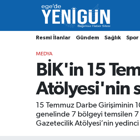
Resmi İlanlar
Beyoğlu Nöbetçi Eczaneler
Resmi İlanlar
Gündem
Sağlık
Spor
Gündem
Beyoğlu Hava Durumu
MEDYA
Sağlık
Beyoğlu Trafik Yoğunluk Haritası
BİK'in 15 Te
Spor
Süper Lig Puan Durumu ve Fikstür
Atölyesi'nin 
Özel Haber
Tüm Manşetler
Son Dakika Haberleri
15 Temmuz Darbe Girişiminin 10
genelinde 7 bölgeyi temsilen 7 ü
Haber Arşivi
Gazetecilik Atölyesi’nin yedinci