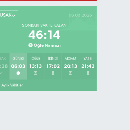
UŞAK
08.08.2026
SONRAKI VAKTE KALAN
46:12
Öğle Namazı
SAK
GÜNEŞ
ÖĞLE
İKINDI
AKŞAM
YATSI
:28
06:03
13:13
17:02
20:13
21:42
Aylık Vakitler