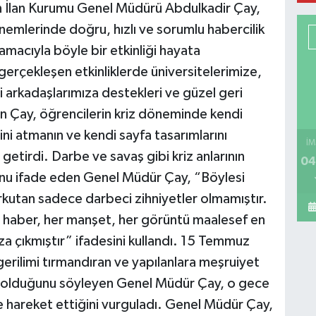
ın İlan Kurumu Genel Müdürü Abdulkadir Çay,
dönemlerinde doğru, hızlı ve sorumlu habercilik
amacıyla böyle bir etkinliği hayata
gerçekleşen etkinliklerde üniversitelerimize,
 arkadaşlarımıza destekleri ve güzel geri
en Çay, öğrencilerin kriz döneminde kendi
ni atmanın ve kendi sayfa tasarımlarını
İM
getirdi. Darbe ve savaş gibi kriz anlarının
04
ğunu ifade eden Genel Müdür Çay, “Böylesi
rkutan sadece darbeci zihniyetler olmamıştır.
r haber, her manşet, her görüntü maalesef en
a çıkmıştır” ifadesini kullandı. 15 Temmuz
rilimi tırmandıran ve yapılanlara meşruiyet
rı olduğunu söyleyen Genel Müdür Çay, o gece
çle hareket ettiğini vurguladı. Genel Müdür Çay,