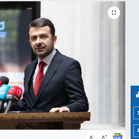
-
+
A
A