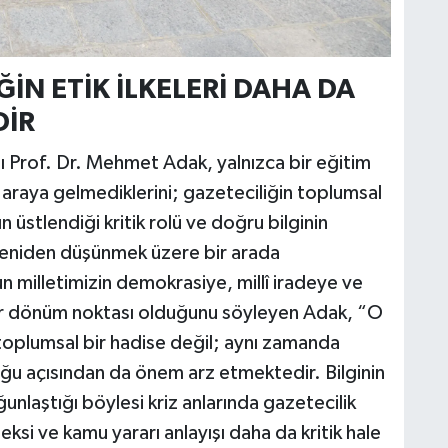
İN ETİK İLKELERİ DAHA DA
DİR
ı Prof. Dr. Mehmet Adak, yalnızca bir eğitim
 araya gelmediklerini; gazeteciliğin toplumsal
üstlendiği kritik rolü ve doğru bilginin
 yeniden düşünmek üzere bir arada
n milletimizin demokrasiye, millî iradeye ve
 bir dönüm noktası olduğunu söyleyen Adak, “O
 toplumsal bir hadise değil; aynı zamanda
luğu açısından da önem arz etmektedir. Bilginin
nlaştığı böylesi kriz anlarında gazetecilik
eksi ve kamu yararı anlayışı daha da kritik hale