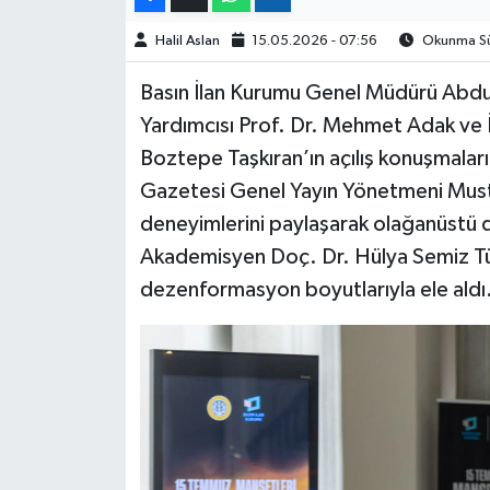
Halil Aslan
15.05.2026 - 07:56
Okunma Sür
Basın İlan Kurumu Genel Müdürü Abdul
Yardımcısı Prof. Dr. Mehmet Adak ve İ
Boztepe Taşkıran’ın açılış konuşmaları
Gazetesi Genel Yayın Yönetmeni Must
deneyimlerini paylaşarak olağanüstü d
Akademisyen Doç. Dr. Hülya Semiz Tür
dezenformasyon boyutlarıyla ele aldı