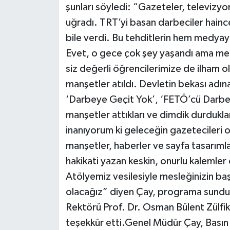
şunları söyledi: “Gazeteler, televizyo
uğradı. TRT’yi basan darbeciler haince
bile verdi. Bu tehditlerin hem medyay
Evet, o gece çok şey yaşandı ama me
siz değerli öğrencilerimize de ilham o
manşetler atıldı. Devletin bekası adı
‘Darbeye Geçit Yok’, ‘FETÖ’cü Darbeye 
manşetler attıkları ve dimdik durdukla
inanıyorum ki geleceğin gazetecileri o
manşetler, haberler ve sayfa tasarıml
hakikati yazan keskin, onurlu kalemler
Atölyemiz vesilesiyle mesleğinizin baş
olacağız” diyen Çay, programa sundukla
Rektörü Prof. Dr. Osman Bülent Zülfik
teşekkür etti.Genel Müdür Çay, Basın 