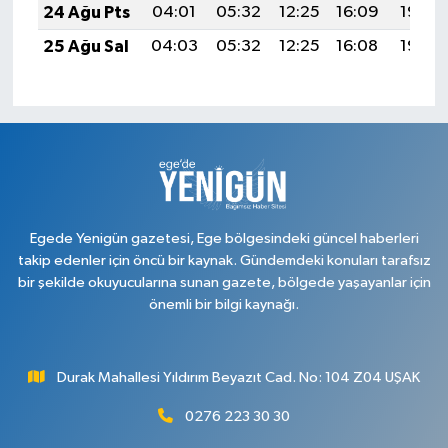
24 Ağu Pts
04:01
05:32
12:25
16:09
19:09
25 Ağu Sal
04:03
05:32
12:25
16:08
19:08
Egede Yenigün gazetesi, Ege bölgesindeki güncel haberleri
takip edenler için öncü bir kaynak. Gündemdeki konuları tarafsız
bir şekilde okuyucularına sunan gazete, bölgede yaşayanlar için
önemli bir bilgi kaynağı.
Durak Mahallesi Yıldırım Beyazıt Cad. No: 104 Z04 UŞAK
0276 223 30 30