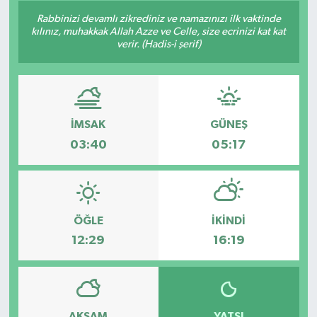
Rabbinizi devamlı zikrediniz ve namazınızı ilk vaktinde
kılınız, muhakkak Allah Azze ve Celle, size ecrinizi kat kat
verir. (Hadis-i şerif)
İMSAK
GÜNEŞ
03:40
05:17
ÖĞLE
İKINDI
12:29
16:19
AKŞAM
YATSI