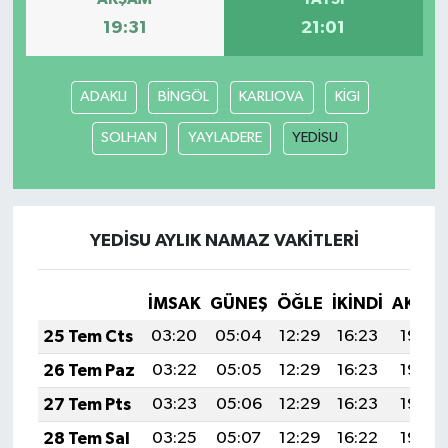
19:31
21:01
ADAKLI
BİNGÖL
KARLIOVA
KİGI
SOLHAN
YAYLADERE
YEDİSU
YEDİSU AYLIK NAMAZ VAKITLERI
İMSAK
GÜNEŞ
ÖĞLE
İKINDI
AKŞA
25 Tem Cts
03:20
05:04
12:29
16:23
19:45
26 Tem Paz
03:22
05:05
12:29
16:23
19:44
27 Tem Pts
03:23
05:06
12:29
16:23
19:43
28 Tem Sal
03:25
05:07
12:29
16:22
19:42