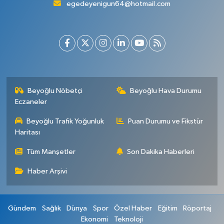
egedeyenigun64@hotmail.com
Beyoğlu Nöbetçi
Beyoğlu Hava Durumu
Eczaneler
Beyoğlu Trafik Yoğunluk
Puan Durumu ve Fikstür
Haritası
Tüm Manşetler
Son Dakika Haberleri
Haber Arşivi
Gündem
Sağlık
Dünya
Spor
Özel Haber
Eğitim
Röportaj
Ekonomi
Teknoloji