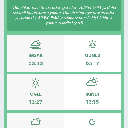
Günahlarından tevbe eden gençten, Allâhü Teâlâ'ya daha
sevimli hiçbir kimse yoktur. Günah işlemeye devam eden
yaşlıdan da, Allâhü Teâlâ'ya daha sevimsiz hiçbir kimse
yoktur. (Hadis-i şerif)
İMSAK
GÜNEŞ
03:43
05:17
ÖĞLE
İKINDI
12:27
16:15