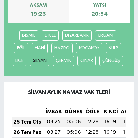
AKŞAM
YATSI
19:26
20:54
BİSMİL
DİCLE
DİYARBAKIR
ERGANİ
EĞİL
HANİ
HAZRO
KOCAKÖY
KULP
LİCE
SİLVAN
ÇERMİK
ÇINAR
ÇÜNGÜŞ
SİLVAN AYLIK NAMAZ VAKITLERI
İMSAK
GÜNEŞ
ÖĞLE
İKINDI
AKŞA
25 Tem Cts
03:25
05:06
12:28
16:19
19:40
26 Tem Paz
03:27
05:06
12:28
16:19
19:39