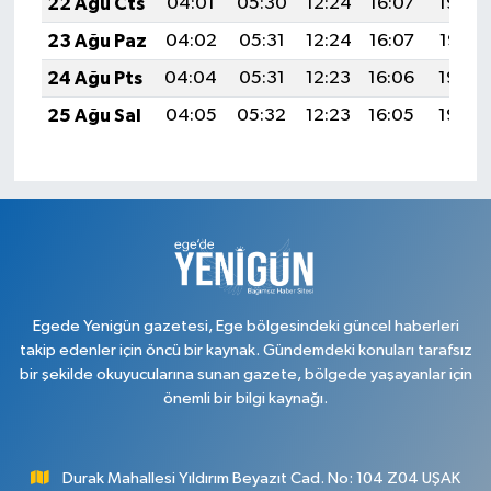
22 Ağu Cts
04:01
05:30
12:24
16:07
19:08
23 Ağu Paz
04:02
05:31
12:24
16:07
19:07
24 Ağu Pts
04:04
05:31
12:23
16:06
19:06
25 Ağu Sal
04:05
05:32
12:23
16:05
19:04
Egede Yenigün gazetesi, Ege bölgesindeki güncel haberleri
takip edenler için öncü bir kaynak. Gündemdeki konuları tarafsız
bir şekilde okuyucularına sunan gazete, bölgede yaşayanlar için
önemli bir bilgi kaynağı.
Durak Mahallesi Yıldırım Beyazıt Cad. No: 104 Z04 UŞAK