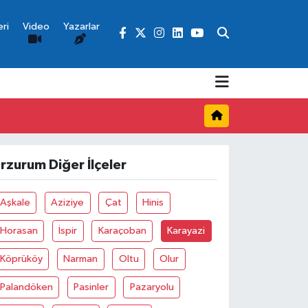
ri
Video
Yazarlar
rzurum Diğer İlçeler
Aşkale
Aziziye
Çat
Hinis
Horasan
İspir
Karaçoban
Karayazi
Köprüköy
Narman
Oltu
Olur
Palandöken
Pasinler
Pazaryolu