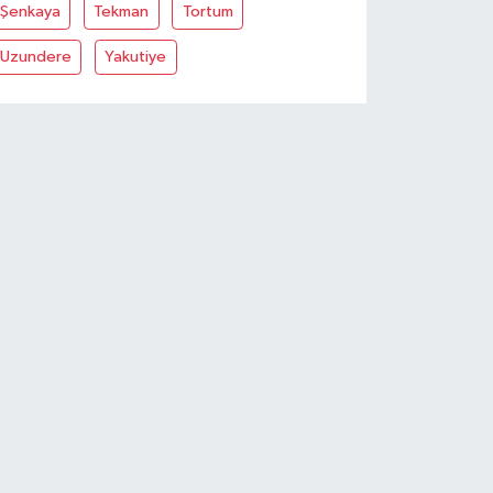
Şenkaya
Tekman
Tortum
Uzundere
Yakutiye