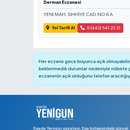
Derman Eczanesi
YENİ MAH. SIHHİYE CAD. NO 6 A
Yol Tarifi Al
0 (442) 541 23 21
Her eczane gece boyunca açık olmayabilir, 
beklenmedik durumlar nedeniyle nöbete g
eczanenin açık olduğunu telefon aracılığıyla 
Egede Yenigün gazetesi, Ege bölgesindeki güncel