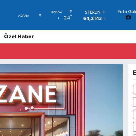
Foto Gale
STERLİN
°
24
64,2143
0
GRAM ALTIN
6500.87
0.12
Özel Haber
BİST100
13.799
70
BITCOIN
64.643,95
0.16
DOLAR
47,6704
0
E
EURO
55,0406
-0.08