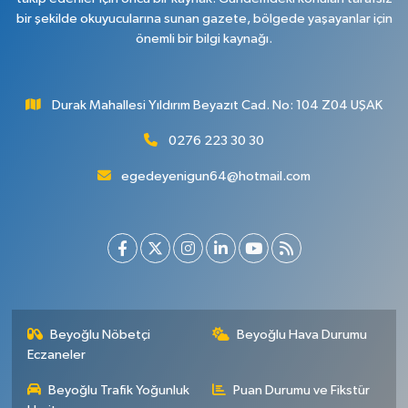
bir şekilde okuyucularına sunan gazete, bölgede yaşayanlar için
önemli bir bilgi kaynağı.
Durak Mahallesi Yıldırım Beyazıt Cad. No: 104 Z04 UŞAK
0276 223 30 30
egedeyenigun64@hotmail.com
Beyoğlu Nöbetçi
Beyoğlu Hava Durumu
Eczaneler
Beyoğlu Trafik Yoğunluk
Puan Durumu ve Fikstür