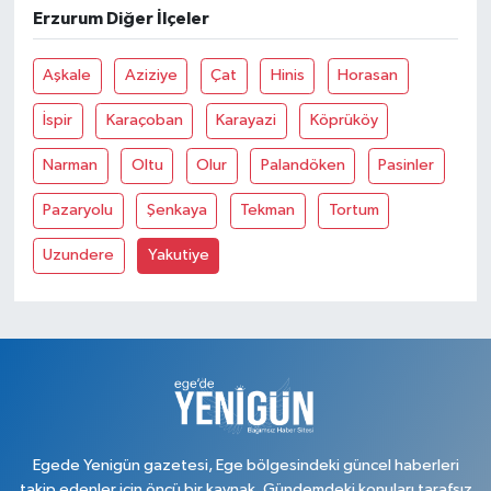
Erzurum Diğer İlçeler
Aşkale
Aziziye
Çat
Hinis
Horasan
İspir
Karaçoban
Karayazi
Köprüköy
Narman
Oltu
Olur
Palandöken
Pasinler
Pazaryolu
Şenkaya
Tekman
Tortum
Uzundere
Yakutiye
Egede Yenigün gazetesi, Ege bölgesindeki güncel haberleri
takip edenler için öncü bir kaynak. Gündemdeki konuları tarafsız