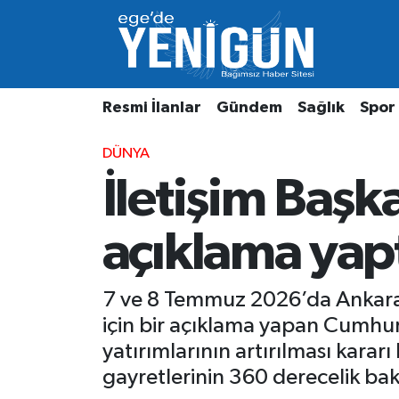
Resmi İlanlar
Beyoğlu Nöbetçi Eczaneler
Resmi İlanlar
Gündem
Sağlık
Spor
Gündem
Beyoğlu Hava Durumu
DÜNYA
Sağlık
Beyoğlu Trafik Yoğunluk Haritası
İletişim Başka
Spor
Süper Lig Puan Durumu ve Fikstür
açıklama yap
Özel Haber
Tüm Manşetler
Son Dakika Haberleri
7 ve 8 Temmuz 2026’da Ankara’
için bir açıklama yapan Cumhur
Haber Arşivi
yatırımlarının artırılması karar
gayretlerinin 360 derecelik bakış