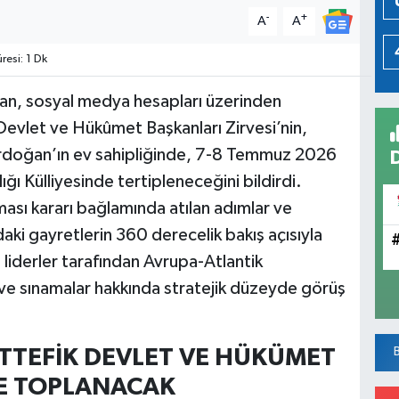
-
+
A
A
esi: 1 Dk
ran, sosyal medya hesapları üzerinden
evlet ve Hükûmet Başkanları Zirvesi’nin,
rdoğan’ın ev sahipliğinde, 7-8 Temmuz 2026
ı Külliyesinde tertipleneceğini bildirdi.
ması kararı bağlamında atılan adımlar ve
ndaki gayretlerin 360 derecelik bakış açısıyla
liderler tarafından Avrupa-Atlantik
r ve sınamalar hakkında stratejik düzeyde görüş
TTEFİK DEVLET VE HÜKÜMET
E TOPLANACAK