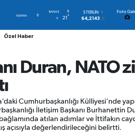
Foto Gale
STERLİN
°
21
64,2143
0
GRAM ALTIN
6510.40
0.45
Özel Haber
BİST100
13.799
70
BITCOIN
64.225,61
-0.63
nı Duran, NATO zir
DOLAR
47,6704
0
EURO
tı
55,0406
-0.08
daki Cumhurbaşkanlığı Külliyesi’nde yapıl
başkanlığı İletişim Başkanı Burhanettin D
ı bağlamında atılan adımlar ve İttifakın cay
 açısıyla değerlendirileceğini belirtti.