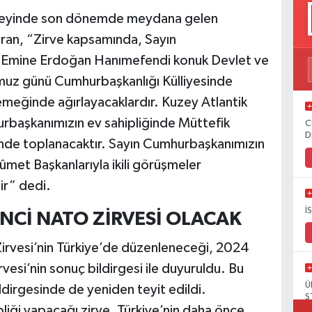
güneyinde son dönemde meydana gelen
uran, “Zirve kapsamında, Sayın
n Emine Erdoğan Hanımefendi konuk Devlet ve
mmuz günü Cumhurbaşkanlığı Külliyesinde
meğinde ağırlayacaklardır. Kuzey Atlantik
başkanımızın ev sahipliğinde Müttefik
C
D
nde toplanacaktır. Sayın Cumhurbaşkanımızın
ûmet Başkanlarıyla ikili görüşmeler
ir” dedi.
İ
İNCİ NATO ZİRVESİ OLACAK
rvesi’nin Türkiye’de düzenleneceği, 2024
vesi’nin sonuç bildirgesi ile duyuruldu. Bu
Ü
ldirgesinde de yeniden teyit edildi.
S
pliği yapacağı zirve, Türkiye’nin daha önce