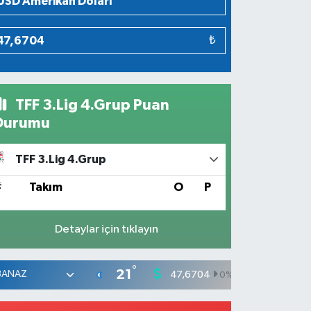
₺
TFF 3.Lig 4.Grup Puan
Durumu
TFF 3.Lig 4.Grup
#
Takım
O
P
Detaylar için tıklayın
°
21
47,6704
55,0406
0
%