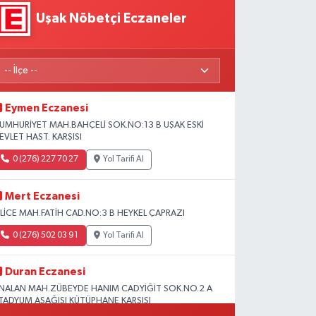
Uşak Nöbetçi Eczaneler
Eymen Eczanesi
UMHURİYET MAH.BAHÇELİ SOK.NO:13 B UŞAK ESKİ
EVLET HAST. KARŞISI
0 (276) 227 70 27
Yol Tarifi Al
Mert Eczanesi
SLİCE MAH.FATİH CAD.NO:3 B HEYKEL ÇAPRAZI
0 (276) 502 03 91
Yol Tarifi Al
Duran Eczanesi
NALAN MAH.ZÜBEYDE HANIM CAD.YİĞİT SOK.NO.2 A
TADYUM AŞAĞISI KÜTÜPHANE KARŞISI