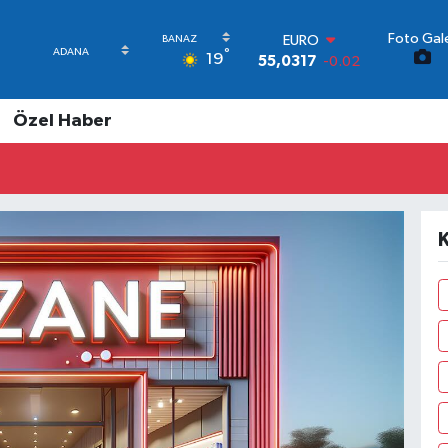
Foto Gale
STERLİN
°
19
64,2463
0.07
GRAM ALTIN
6510.40
0.45
Özel Haber
BİST100
13.799
70
BITCOIN
64.225,61
-0.63
DOLAR
47,7143
0.16
K
EURO
55,0317
-0.02