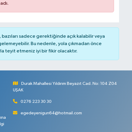
adı.
bazıları sadece gerektiğinde açık kalabilir veya
elemeyebilir. Bu nedenle, yola çıkmadan önce
teyit etmeniz iyi bir fikir olacaktır.
Durak Mahallesi Yıldırım Beyazıt Cad. No: 104 Z04
UŞAK
0276 223 30 30
egedeyenigun64@hotmail.com
rına
lgi