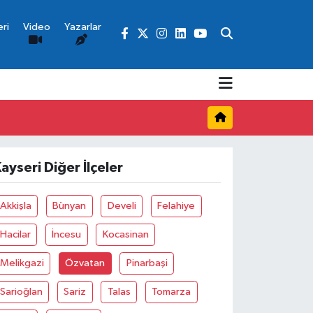
ri
Video
Yazarlar
ayseri Diğer İlçeler
Akkişla
Bünyan
Develi
Felahiye
Hacilar
İncesu
Kocasinan
Melikgazi
Özvatan
Pinarbaşi
Sarioğlan
Sariz
Talas
Tomarza