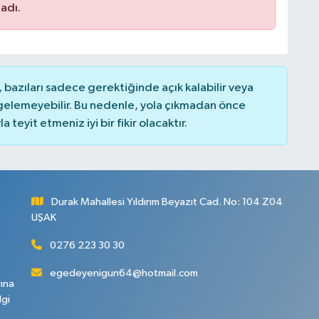
adı.
bazıları sadece gerektiğinde açık kalabilir veya
elemeyebilir. Bu nedenle, yola çıkmadan önce
teyit etmeniz iyi bir fikir olacaktır.
Durak Mahallesi Yıldırım Beyazıt Cad. No: 104 Z04
UŞAK
0276 223 30 30
egedeyenigun64@hotmail.com
rına
lgi