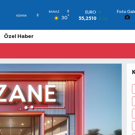
EURO
Foto Gale
°
55,2510
0.32
30
STERLİN
64,4811
0.38
Özel Haber
GRAM ALTIN
6660.55
0.03
BİST100
13.779
-14
BITCOIN
64.944,08
-0.18
K
DOLAR
47,7436
0.18