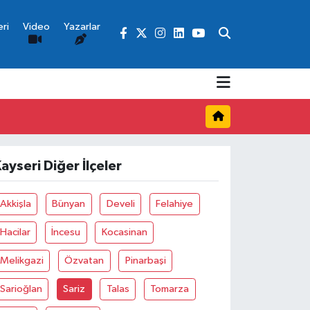
ri
Video
Yazarlar
ayseri Diğer İlçeler
Akkişla
Bünyan
Develi
Felahiye
Hacilar
İncesu
Kocasinan
Melikgazi
Özvatan
Pinarbaşi
Sarioğlan
Sariz
Talas
Tomarza