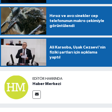
Hırsız ve avcı sinekler cep
telefonunun makro çekimiyle
görüntülendi
Ali Karaoba, Uşak Cezaevi'nin
fiziki şartları için açıklama
yaptı!
EDITÖR HAKKINDA
Haber Merkezi