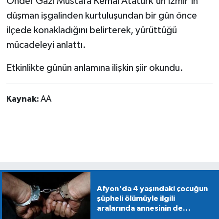
Önder Gazi Mustafa Kemal Atatürk'ün İzmir'in
düşman işgalinden kurtuluşundan bir gün önce
ilçede konakladığını belirterek, yürüttüğü
mücadeleyi anlattı.
Etkinlikte günün anlamına ilişkin şiir okundu.
Kaynak:
AA
Afyon'da 4 yaşındaki çocuğun
şüpheli ölümüyle ilgili
aralarında annesinin de
bulunduğu 5 kişiye gözaltı