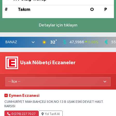
#
Takım
O
P
Detaylar için tıklayın
°
32
47,5986
55
0.06
%
Uşak Nöbetçi Eczaneler
Eymen Eczanesi
CUMHURİYET MAH.BAHÇELİ SOK.NO:13 B UŞAK ESKİ DEVLET HAST.
KARŞISI
0 (276) 227 70 27
Yol Tarifi Al