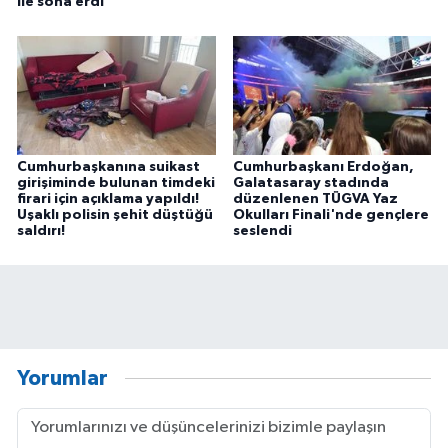
ile sona erdi
Cumhurbaşkanına suikast
Cumhurbaşkanı Erdoğan,
girişiminde bulunan timdeki
Galatasaray stadında
firari için açıklama yapıldı!
düzenlenen TÜGVA Yaz
Uşaklı polisin şehit düştüğü
Okulları Finali'nde gençlere
saldırı!
seslendi
Yorumlar