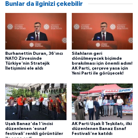
Bunlar da ilginizi çekebilir
Burhanettin Duran, 36'ıncı
Silahların geri
NATO Zirvesinde
dönülmeyecek biçimde
Türkiye'nin Stratejik
bırakılması için önemli adım!
İletişimini ele aldı
AK Parti, çerçeve yasa için
Yeni Parti ile görüşecek!
Uşak Banaz'da 1'incisi
AK Parti Uşak İl Teşkilatı, ilki
düzenlenen 'esnaf
düzenlenen Banaz Esnaf
festivali' renkli görüntüler
Festivali'ne katıldı