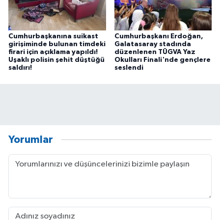
Cumhurbaşkanına suikast
Cumhurbaşkanı Erdoğan,
girişiminde bulunan timdeki
Galatasaray stadında
firari için açıklama yapıldı!
düzenlenen TÜGVA Yaz
Uşaklı polisin şehit düştüğü
Okulları Finali'nde gençlere
saldırı!
seslendi
Yorumlar