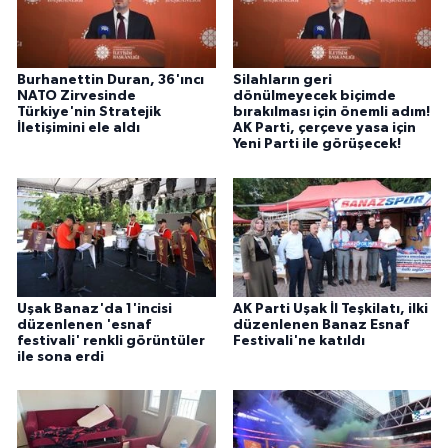
Burhanettin Duran, 36'ıncı
Silahların geri
NATO Zirvesinde
dönülmeyecek biçimde
Türkiye'nin Stratejik
bırakılması için önemli adım!
İletişimini ele aldı
AK Parti, çerçeve yasa için
Yeni Parti ile görüşecek!
Uşak Banaz'da 1'incisi
AK Parti Uşak İl Teşkilatı, ilki
düzenlenen 'esnaf
düzenlenen Banaz Esnaf
festivali' renkli görüntüler
Festivali'ne katıldı
ile sona erdi