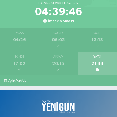
SONRAKI VAKTE KALAN
04:39:45
İmsak Namazı
İMSAK
GÜNEŞ
ÖĞLE
04:26
06:02
13:13
İKINDI
AKŞAM
YATSI
17:02
20:15
21:44
Aylık Vakitler