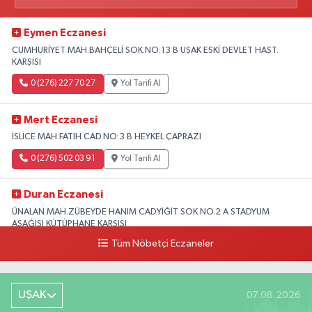
Eymen Eczanesi
CUMHURİYET MAH.BAHÇELİ SOK.NO:13 B UŞAK ESKİ DEVLET HAST.
KARŞISI
0 (276) 227 70 27
Yol Tarifi Al
Mert Eczanesi
İSLİCE MAH.FATİH CAD.NO:3 B HEYKEL ÇAPRAZI
0 (276) 502 03 91
Yol Tarifi Al
Duran Eczanesi
ÜNALAN MAH.ZÜBEYDE HANIM CAD.YİĞİT SOK.NO.2 A STADYUM
AŞAĞISI KÜTÜPHANE KARŞISI
Tüm Nöbetçi Eczaneler
0 (276) 224 51 77
Yol Tarifi Al
UŞAK
07.08.2026