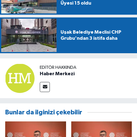
Üyesi 15 oldu
Uşak Belediye Meclisi CHP
Grubu'ndan 3 istifa daha
EDITÖR HAKKINDA
Haber Merkezi
Bunlar da ilginizi çekebilir