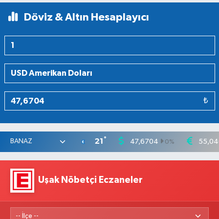
Döviz & Altın Hesaplayıcı
₺
°
21
47,6704
55,04
0
%
Uşak Nöbetçi Eczaneler