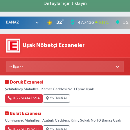
Detaylar için tıklayın
°
32
47,7436
55,
0.18
%
Uşak Nöbetçi Eczaneler
Doruk Eczanesi
Şehitalibey Mahallesi, Kemer Caddesi No:1 Eşme Uşak
0 (276) 414 16 94
Yol Tarifi Al
Bulut Eczanesi
Cumhuriyet Mahallesi, Atatürk Caddesi, Kılınç Sokak No:10 Banaz Uşak
0 (276) 315 62 33
Yol Tarifi Al