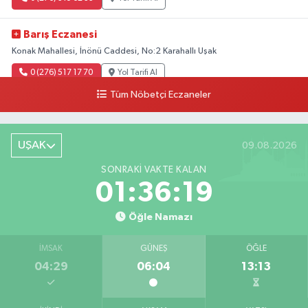
Barış Eczanesi
Konak Mahallesi, İnönü Caddesi, No:2 Karahallı Uşak
0 (276) 517 17 70
Yol Tarifi Al
Tüm Nöbetçi Eczaneler
Buket Eczanesi
Aşağı Mahallesi, Arıkan Bedük Caddesi, No:75 Ulubey Uşak
UŞAK
09.08.2026
0 (276) 716 12 12
Yol Tarifi Al
SONRAKI VAKTE KALAN
Keskin Eczanesi
01:36:19
Gölbahçe Mahallesi, Gazi Bulvarı No:194 Sivaslı Uşak
Öğle Namazı
0 (276) 618 22 14
Yol Tarifi Al
İMSAK
GÜNEŞ
ÖĞLE
Ahsen Eczanesi
04:29
06:04
13:13
Cumhuriyet Mahallesi, Uğur Mumcu Caddesi No:134 A Merkez Uşak
0 (276) 216 80 90
Yol Tarifi Al