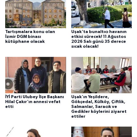
Tartışmalara konu olan
Uşak'ta bunaltıcı havanın
İzmir DGM binası
etkisi sürecek! 11 Ağustos
kütüphane olacak
2026 Salı günü 35 derece
sıcak olacak!
İYİ Parti Ulubey İlçe Başkanı
Uşak'ın Yeşildere,
Hilal Çakır'ın annesi vefat
Gökçedal, Külköy, Çiftlik,
etti
Salmanlar, Saracık ve
Gedikler köylerini ziyaret
ettiler