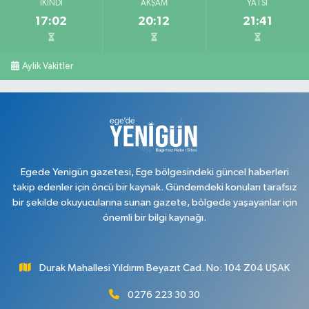
İKINDI
AKŞAM
YATSI
17:02
20:12
21:41
Serkan Eczanesi
Kurtuluş Mahallesi, Hakkı Yağcı Caddesi No:7 B Merkez Uşak
0 (276) 227 27 20
Yol Tarifi Al
Aylık Vakitler
Ayan Eczanesi
Cumhuriyet Mahallesi, Yüce Sokak No:17 A Merkez Uşak
0 (276) 224 55 65
Yol Tarifi Al
Egede Yenigün gazetesi, Ege bölgesindeki güncel haberleri
takip edenler için öncü bir kaynak. Gündemdeki konuları tarafsız
bir şekilde okuyucularına sunan gazete, bölgede yaşayanlar için
önemli bir bilgi kaynağı.
Durak Mahallesi Yıldırım Beyazıt Cad. No: 104 Z04 UŞAK
0276 223 30 30