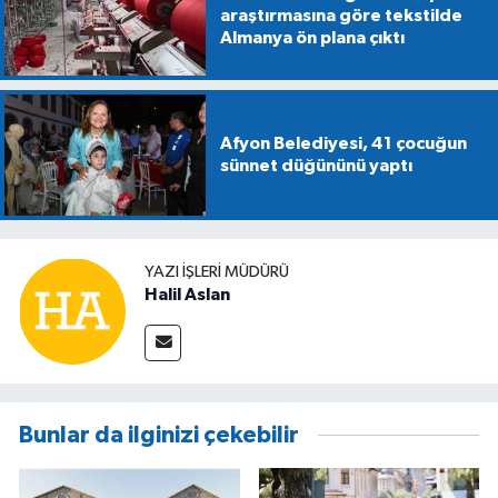
araştırmasına göre tekstilde
Almanya ön plana çıktı
Afyon Belediyesi, 41 çocuğun
sünnet düğününü yaptı
YAZI İŞLERİ MÜDÜRÜ
Halil Aslan
Bunlar da ilginizi çekebilir