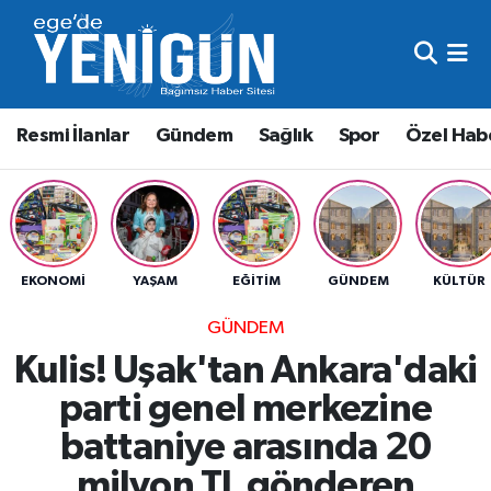
Resmi İlanlar
Beyoğlu Nöbetçi Eczaneler
Resmi İlanlar
Gündem
Sağlık
Spor
Özel Hab
Gündem
Beyoğlu Hava Durumu
Sağlık
Beyoğlu Trafik Yoğunluk Haritası
Spor
Süper Lig Puan Durumu ve Fikstür
EKONOMI
YAŞAM
EĞITIM
GÜNDEM
KÜLTÜR
Özel Haber
Tüm Manşetler
GÜNDEM
Kulis! Uşak'tan Ankara'daki
Son Dakika Haberleri
parti genel merkezine
Haber Arşivi
battaniye arasında 20
milyon TL gönderen