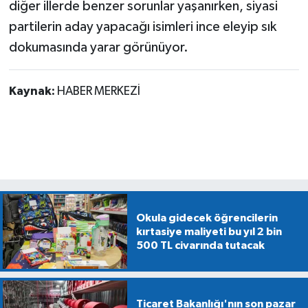
diğer illerde benzer sorunlar yaşanırken, siyasi
partilerin aday yapacağı isimleri ince eleyip sık
dokumasında yarar görünüyor.
Kaynak:
HABER MERKEZİ
Okula gidecek öğrencilerin
kırtasiye maliyeti bu yıl 2 bin
500 TL civarında tutacak
Ticaret Bakanlığı'nın son pazar