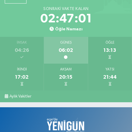
SONRAKI VAKTE KALAN
Barış Eczanesi
02:47:00
Konak Mahallesi, İnönü Caddesi, No:2 Karahallı Uşak
Öğle Namazı
0 (276) 517 17 70
Yol Tarifi Al
İMSAK
GÜNEŞ
ÖĞLE
Serap Eczanesi
04:26
06:02
13:13
Atatürk Mahallesi, 2. Saçma Sokak No:5 Merkez Uşak
0 (276) 231 00 34
Yol Tarifi Al
İKINDI
AKŞAM
YATSI
17:02
20:15
21:44
Ege Hayat Eczanesi
Mehmet Akif Ersoy Mahallesi, Şehit İsmail Çetin Sokak No:45 Merkez
Uşak
Aylık Vakitler
0 (276) 999 19 59
Yol Tarifi Al
Zafer Eczanesi
Dikilitaş Mahallesi, Camii Sokak No:7 A Merkez Uşak
0 (276) 223 12 53
Yol Tarifi Al