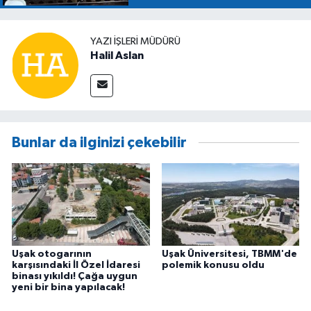
YAZI İŞLERİ MÜDÜRÜ
Halil Aslan
Bunlar da ilginizi çekebilir
Uşak otogarının
Uşak Üniversitesi, TBMM'de
karşısındaki İl Özel İdaresi
polemik konusu oldu
binası yıkıldı! Çağa uygun
yeni bir bina yapılacak!