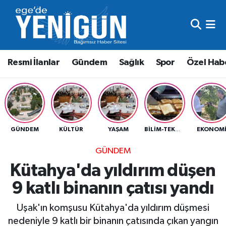
Resmi İlanlar
Beyoğlu Nöbetçi Eczaneler
Resmi İlanlar
Gündem
Sağlık
Spor
Özel Hab
Gündem
Beyoğlu Hava Durumu
Sağlık
Beyoğlu Trafik Yoğunluk Haritası
Spor
Süper Lig Puan Durumu ve Fikstür
GÜNDEM
KÜLTÜR
YAŞAM
EKONOM
BILIM-TEKNIK
Özel Haber
Tüm Manşetler
GÜNDEM
Kütahya'da yıldırım düşen
Son Dakika Haberleri
9 katlı binanın çatısı yandı
Haber Arşivi
Uşak'ın komşusu Kütahya'da yıldırım düşmesi
nedeniyle 9 katlı bir binanın çatısında çıkan yangın