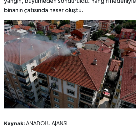
yangın, büyümeden söndürüldü. Yangın nedeniyle
binanın çatısında hasar oluştu.
Kaynak:
ANADOLU AJANSI