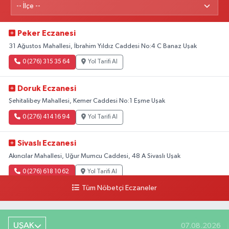
Peker Eczanesi
31 Ağustos Mahallesi, İbrahim Yıldız Caddesi No:4 C Banaz Uşak
0 (276) 315 35 64
Yol Tarifi Al
Doruk Eczanesi
Şehitalibey Mahallesi, Kemer Caddesi No:1 Eşme Uşak
0 (276) 414 16 94
Yol Tarifi Al
Sivaslı Eczanesi
Akıncılar Mahallesi, Uğur Mumcu Caddesi, 48 A Sivaslı Uşak
0 (276) 618 10 62
Yol Tarifi Al
Tüm Nöbetçi Eczaneler
Sağlık Eczanesi
Camikebir Mahallesi, Hürriyet Caddesi No:51 A Ulubey Uşak
UŞAK
07.08.2026
0 (276) 716 14 02
Yol Tarifi Al