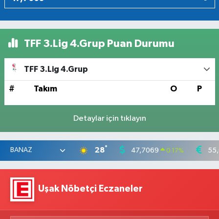
TFF 3.Lig 4.Grup Puan Durumu
TFF 3.Lig 4.Grup
#
Takım
O
P
Detaylar için tıklayın
°
28
47,7069
55
0.17
%
Uşak Nöbetçi Eczaneler