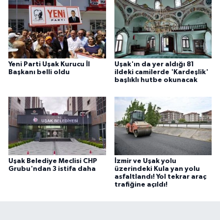
Yeni Parti Uşak Kurucu İl
Uşak'ın da yer aldığı 81
Başkanı belli oldu
ildeki camilerde 'Kardeşlik'
başlıklı hutbe okunacak
Uşak Belediye Meclisi CHP
İzmir ve Uşak yolu
Grubu'ndan 3 istifa daha
üzerindeki Kula yan yolu
asfaltlandı! Yol tekrar araç
trafiğine açıldı!