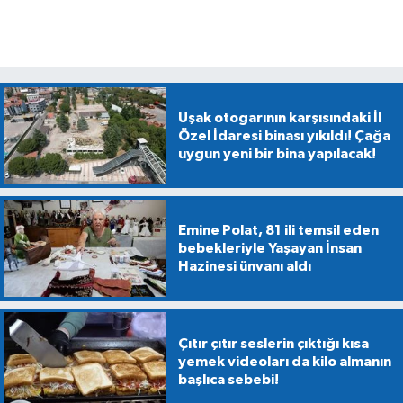
Uşak otogarının karşısındaki İl
Özel İdaresi binası yıkıldı! Çağa
uygun yeni bir bina yapılacak!
Emine Polat, 81 ili temsil eden
bebekleriyle Yaşayan İnsan
Hazinesi ünvanı aldı
Çıtır çıtır seslerin çıktığı kısa
yemek videoları da kilo almanın
başlıca sebebi!