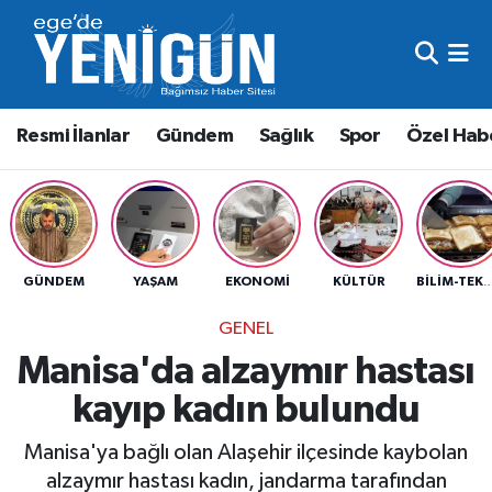
Resmi İlanlar
Beyoğlu Nöbetçi Eczaneler
Resmi İlanlar
Gündem
Sağlık
Spor
Özel Hab
Gündem
Beyoğlu Hava Durumu
Sağlık
Beyoğlu Trafik Yoğunluk Haritası
Spor
Süper Lig Puan Durumu ve Fikstür
GÜNDEM
YAŞAM
EKONOMI
KÜLTÜR
BILIM-TEK
Özel Haber
Tüm Manşetler
GENEL
Manisa'da alzaymır hastası
Son Dakika Haberleri
kayıp kadın bulundu
Haber Arşivi
Manisa'ya bağlı olan Alaşehir ilçesinde kaybolan
alzaymır hastası kadın, jandarma tarafından