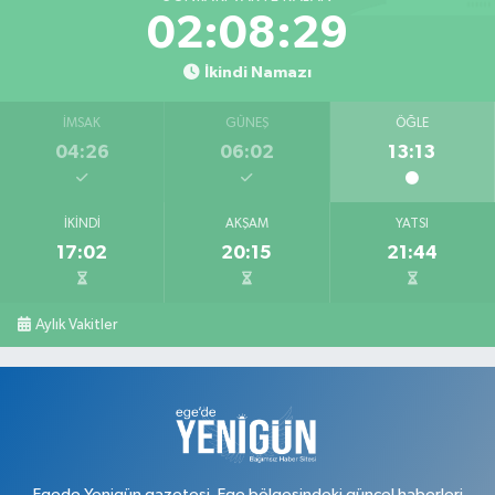
02:08:29
İkindi Namazı
İMSAK
GÜNEŞ
ÖĞLE
04:26
06:02
13:13
İKINDI
AKŞAM
YATSI
17:02
20:15
21:44
Aylık Vakitler
Egede Yenigün gazetesi, Ege bölgesindeki güncel haberleri