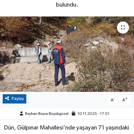
bulundu.
Paylaş
-
+
A
A
Reyhan Büşra Büyükgüzel
10.11.2025 - 17:01
Dün, Gülpınar Mahallesi'nde yaşayan 71 yaşındaki