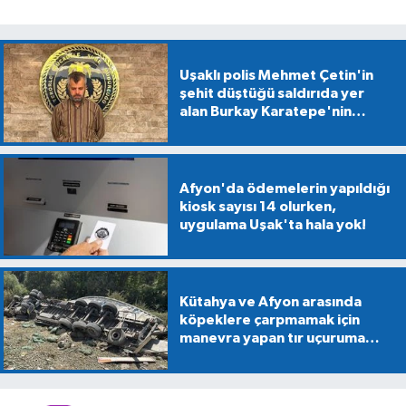
Uşaklı polis Mehmet Çetin'in
şehit düştüğü saldırıda yer
alan Burkay Karatepe'nin
gösterdiği alanlarda
mühimmat aranıyor
Afyon'da ödemelerin yapıldığı
kiosk sayısı 14 olurken,
uygulama Uşak'ta hala yok!
Kütahya ve Afyon arasında
köpeklere çarpmamak için
manevra yapan tır uçuruma
devrildi