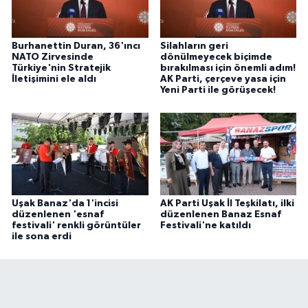
Burhanettin Duran, 36'ıncı
Silahların geri
NATO Zirvesinde
dönülmeyecek biçimde
Türkiye'nin Stratejik
bırakılması için önemli adım!
İletişimini ele aldı
AK Parti, çerçeve yasa için
Yeni Parti ile görüşecek!
Uşak Banaz'da 1'incisi
AK Parti Uşak İl Teşkilatı, ilki
düzenlenen 'esnaf
düzenlenen Banaz Esnaf
festivali' renkli görüntüler
Festivali'ne katıldı
ile sona erdi