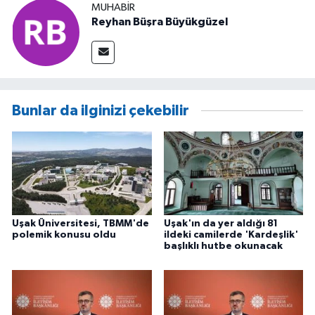
MUHABIR
Reyhan Büşra Büyükgüzel
Bunlar da ilginizi çekebilir
Uşak Üniversitesi, TBMM'de
Uşak'ın da yer aldığı 81
polemik konusu oldu
ildeki camilerde 'Kardeşlik'
başlıklı hutbe okunacak