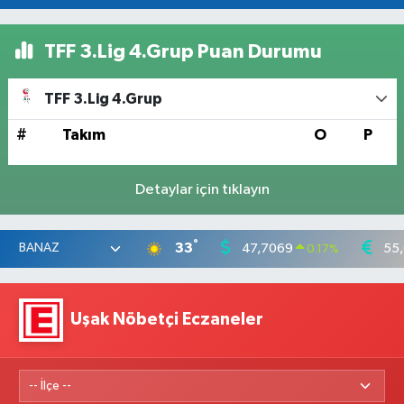
TFF 3.Lig 4.Grup Puan Durumu
TFF 3.Lig 4.Grup
#
Takım
O
P
Detaylar için tıklayın
°
33
47,7069
55
0.17
%
Uşak Nöbetçi Eczaneler