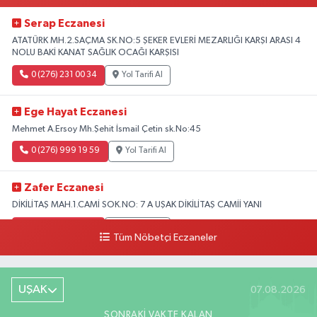
Serap Eczanesi
ATATÜRK MH.2.SAÇMA SK.NO:5 ŞEKER EVLERİ MEZARLIĞI KARŞI ARASI 4
NOLU BAKİ KANAT SAĞLIK OCAĞI KARŞISI
0 (276) 231 00 34
Yol Tarifi Al
Ege Hayat Eczanesi
Mehmet A.Ersoy Mh.Şehit İsmail Çetin sk.No:45
0 (276) 999 19 59
Yol Tarifi Al
Zafer Eczanesi
DİKİLİTAŞ MAH.1.CAMİ SOK.NO: 7 A UŞAK DİKİLİTAŞ CAMİİ YANI
0 (276) 223 12 53
Yol Tarifi Al
Tüm Nöbetçi Eczaneler
UŞAK
07.08.2026
SONRAKI VAKTE KALAN