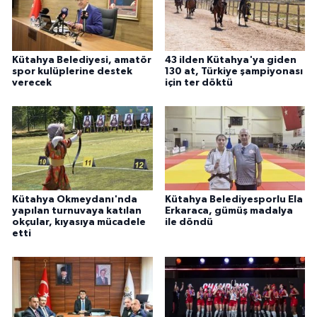
Kütahya Belediyesi, amatör
43 ilden Kütahya'ya giden
spor kulüplerine destek
130 at, Türkiye şampiyonası
verecek
için ter döktü
Kütahya Okmeydanı'nda
Kütahya Belediyesporlu Ela
yapılan turnuvaya katılan
Erkaraca, gümüş madalya
okçular, kıyasıya mücadele
ile döndü
etti