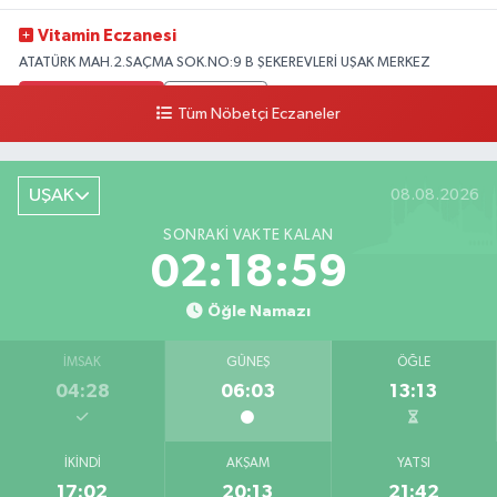
Vitamin Eczanesi
ATATÜRK MAH.2.SAÇMA SOK.NO:9 B ŞEKEREVLERİ UŞAK MERKEZ
0 (276) 231 32 33
Yol Tarifi Al
Tüm Nöbetçi Eczaneler
UŞAK
08.08.2026
SONRAKI VAKTE KALAN
02:18:59
Öğle Namazı
İMSAK
GÜNEŞ
ÖĞLE
04:28
06:03
13:13
İKINDI
AKŞAM
YATSI
17:02
20:13
21:42