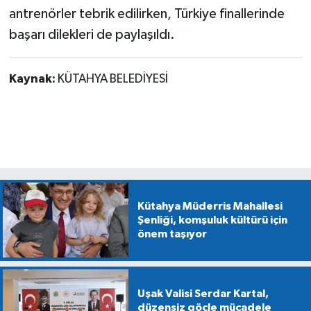
antrenörler tebrik edilirken, Türkiye finallerinde
başarı dilekleri de paylaşıldı.
Kaynak:
KÜTAHYA BELEDİYESİ
Kütahya Müderris Mahallesi
Şenliği, komşuluk kültürü için
önem taşıyor
Uşak Valisi Serdar Kartal,
düzensiz göçle mücadele