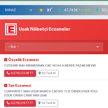
°
31
47,7436
55,
0.18
%
Uşak Nöbetçi Eczaneler
Özçelik Eczanesi
ÖZDEMİR MAH.MİMARSİNAN CAD. NO44 A MENDE PAZARI MEVKİİ
0 (276) 223 08 77
Yol Tarifi Al
Tan Eczanesi
CUMHURİYET MAH.UĞUR MUMCU CAD.NO:72 B ÖRNEK EVLER YOLU
ÜZERİ ÖRNEK CAMİİ YANI UŞAK
0 (276) 216 77 77
Yol Tarifi Al