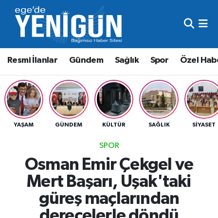
Resmi İlanlar
Beyoğlu Nöbetçi Eczaneler
Resmi İlanlar
Gündem
Sağlık
Spor
Özel Hab
Gündem
Beyoğlu Hava Durumu
Sağlık
Beyoğlu Trafik Yoğunluk Haritası
Spor
Süper Lig Puan Durumu ve Fikstür
YAŞAM
GÜNDEM
KÜLTÜR
SAĞLIK
SIYASET
Özel Haber
Tüm Manşetler
SPOR
Osman Emir Çekgel ve
Son Dakika Haberleri
Mert Başarı, Uşak'taki
Haber Arşivi
güreş maçlarından
derecelerle döndü