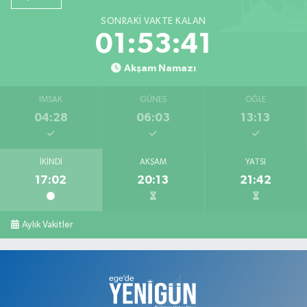
SONRAKI VAKTE KALAN
01:53:41
Akşam Namazı
İMSAK
GÜNEŞ
ÖĞLE
04:28
06:03
13:13
İKINDI
AKŞAM
YATSI
17:02
20:13
21:42
Aylık Vakitler