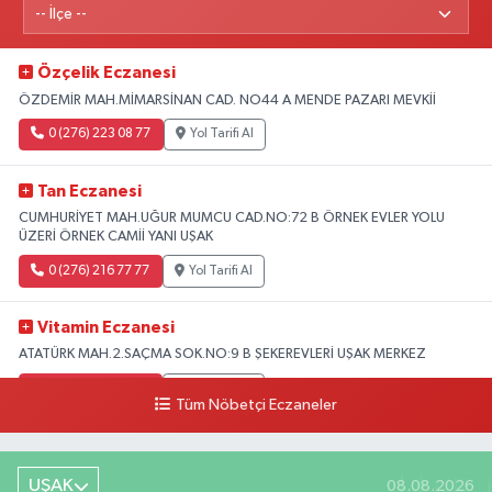
Özçelik Eczanesi
ÖZDEMİR MAH.MİMARSİNAN CAD. NO44 A MENDE PAZARI MEVKİİ
0 (276) 223 08 77
Yol Tarifi Al
Tan Eczanesi
CUMHURİYET MAH.UĞUR MUMCU CAD.NO:72 B ÖRNEK EVLER YOLU
ÜZERİ ÖRNEK CAMİİ YANI UŞAK
0 (276) 216 77 77
Yol Tarifi Al
Vitamin Eczanesi
ATATÜRK MAH.2.SAÇMA SOK.NO:9 B ŞEKEREVLERİ UŞAK MERKEZ
0 (276) 231 32 33
Yol Tarifi Al
Tüm Nöbetçi Eczaneler
UŞAK
08.08.2026