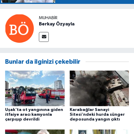
MUHABIR
Berkay Özyayla
Bunlar da ilginizi çekebilir
Uşak'ta ot yangınına giden
Karabağlar Sanayi
itfaiye aracı kamyonla
Sitesi'ndeki hurda sünger
çarpışıp devrildi
deposunda yangın çıktı