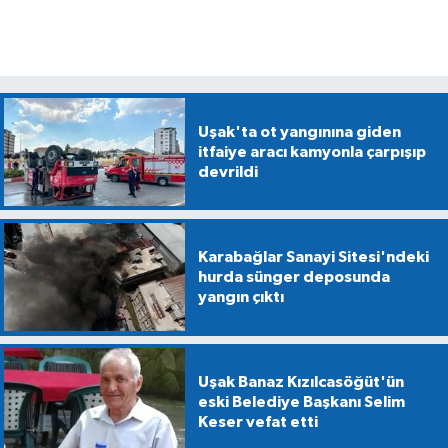
Uşak'ta ot yangınına giden
itfaiye aracı kamyonla çarpışıp
devrildi
Karabağlar Sanayi Sitesi'ndeki
hurda sünger deposunda
yangın çıktı
Uşak Banaz Kızılcasöğüt'ün
eski Belediye Başkanı Selim
Keser vefat etti