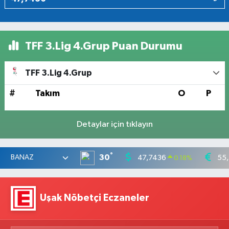
TFF 3.Lig 4.Grup Puan Durumu
TFF 3.Lig 4.Grup
#
Takım
O
P
Detaylar için tıklayın
°
30
47,7436
55
0.18
%
Uşak Nöbetçi Eczaneler