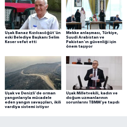
Uşak Banaz Kızılcasöğüt'ün
Mekke anlaşması, Türkiye,
eski Belediye Başkanı Selim
Suudi Arabistan ve
Keser vefat etti
Pakistan'ın güvenliği için
önem taşıyor
Uşak ve Denizli'de orman
Uşak Milletvekili, kadın ve
yangınlarıyla mücadele
doğum uzmanlarının
eden yangın savaşçıları, ikili
sorunlarını TBMM'ye taşıdı
vardiya sistemi istiyor