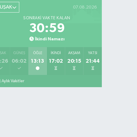
UŞAK
07.08.2026
SONRAKI VAKTE KALAN
30:58
İkindi Namazı
SAK
GÜNEŞ
ÖĞLE
İKINDI
AKŞAM
YATSI
:26
06:02
13:13
17:02
20:15
21:44
Aylık Vakitler