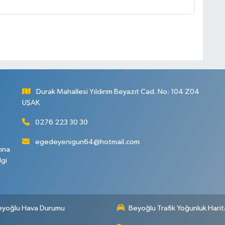
Durak Mahallesi Yıldırım Beyazıt Cad. No: 104 Z04
UŞAK
0276 223 30 30
egedeyenigun64@hotmail.com
rına
lgi
eyoğlu Hava Durumu
Beyoğlu Trafik Yoğunluk Harit