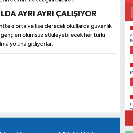
LDA AYRI AYRI ÇALIŞIYOR
tteki orta ve lise dereceli okullarda güvenlik
r, gençleri olumsuz etkileyebilecek her türlü
A
K
alma yoluna gidiyorlar.
M
D
Y