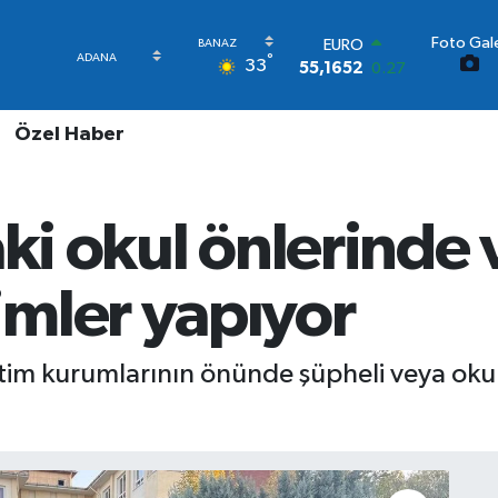
Foto Gale
STERLİN
°
33
64,4046
0.35
GRAM ALTIN
6618.49
2.12
Özel Haber
BİST100
13.773
-19
BITCOIN
65.130,04
1.2
aki okul önlerinde
DOLAR
47,7106
0.17
EURO
mler yapıyor
55,1652
0.27
ğitim kurumlarının önünde şüpheli veya oku