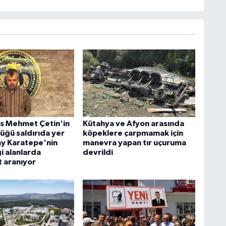
lis Mehmet Çetin'in
Kütahya ve Afyon arasında
üğü saldırıda yer
köpeklere çarpmamak için
ay Karatepe'nin
manevra yapan tır uçuruma
i alanlarda
devrildi
 aranıyor