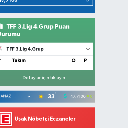
₺
TFF 3.Lig 4.Grup Puan
Durumu
TFF 3.Lig 4.Grup
#
Takım
O
P
Detaylar için tıklayın
°
33
47,7106
55,165
0.17
%
Uşak Nöbetçi Eczaneler