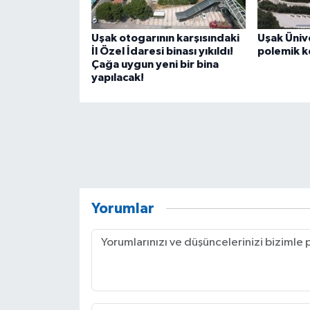
Uşak otogarının karşısındaki
Uşak Üniv
İl Özel İdaresi binası yıkıldı!
polemik k
Çağa uygun yeni bir bina
yapılacak!
Yorumlar