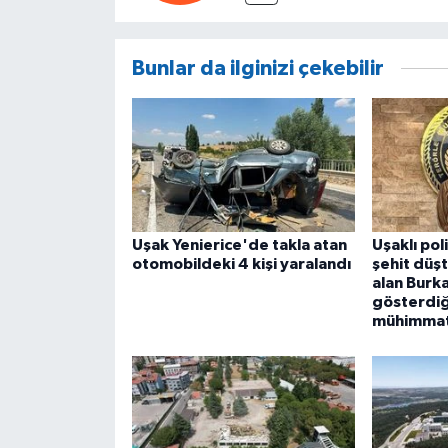
Bunlar da ilginizi çekebilir
Uşak Yenierice'de takla atan
Uşaklı po
otomobildeki 4 kişi yaralandı
şehit düşt
alan Burk
gösterdiğ
mühimmat