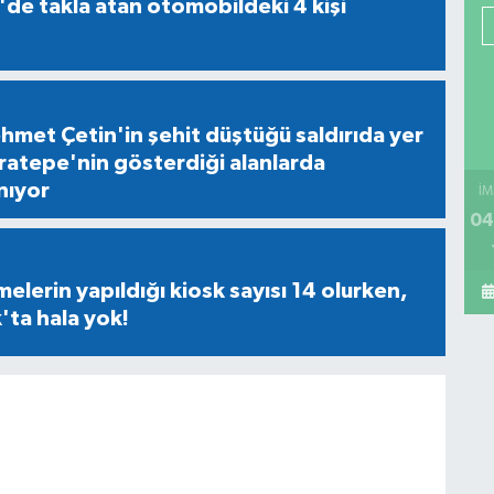
'de takla atan otomobildeki 4 kişi
ehmet Çetin'in şehit düştüğü saldırıda yer
ratepe'nin gösterdiği alanlarda
nıyor
İM
04
lerin yapıldığı kiosk sayısı 14 olurken,
ta hala yok!