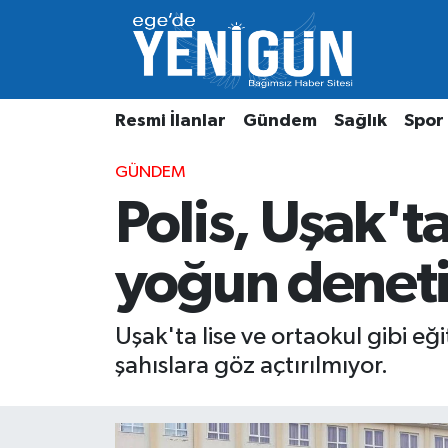
Resmi İlanlar
Beyoğlu Nöbetçi Eczaneler
Resmi İlanlar
Gündem
Sağlık
Spor
Gündem
Beyoğlu Hava Durumu
GÜNDEM
Sağlık
Beyoğlu Trafik Yoğunluk Haritası
Polis, Uşak't
Spor
Süper Lig Puan Durumu ve Fikstür
yoğun deneti
Özel Haber
Tüm Manşetler
Son Dakika Haberleri
Uşak'ta lise ve ortaokul gibi e
şahıslara göz açtırılmıyor.
Haber Arşivi