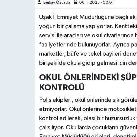
Berkay Özyayla
06.11.2025 - 00:01
Uşak İl Emniyet Müdürlüğüne bağlı ekipl
yoğun bir çalışma yapıyorlar. Kentteki p
servisi ile araçları ve okul civarları
faaliyetlerinde bulunuyorlar. Ayrıca pa
marketler, büfe ve tekel bayileri denet
bir şekilde okula gidip gelmesi için de
OKUL ÖNLERİNDEKİ ŞÜP
KONTROLÜ
Polis ekipleri, okul önlerinde sık görül
etmiyorlar. Okul önlerinde motosiklet 
kontrol edilerek, olası bir huzursuzlu
çalışılıyor. Okullarda çocukların güvenl
Emniyet Müdürlüğü ekipleri, denetiml