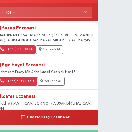
Serap Eczanesi
TATÜRK MH.2.SAÇMA SK.NO:5 ŞEKER EVLERİ MEZARLIĞI
ARŞI ARASI 4 NOLU BAKİ KANAT SAĞLIK OCAĞI KARŞISI
0 (276) 231 00 34
Yol Tarifi Al
Ege Hayat Eczanesi
ehmet A.Ersoy Mh.Şehit İsmail Çetin sk.No:45
0 (276) 999 19 59
Yol Tarifi Al
Zafer Eczanesi
İKİLİTAŞ MAH.1.CAMİ SOK.NO: 7 A UŞAK DİKİLİTAŞ CAMİİ
ANI
Tüm Nöbetçi Eczaneler
0 (276) 223 12 53
Yol Tarifi Al