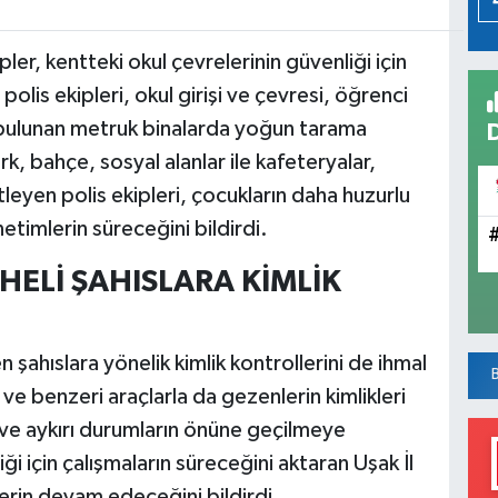
er, kentteki okul çevrelerinin güvenliği için
olis ekipleri, okul girişi ve çevresi, öğrenci
nda bulunan metruk binalarda yoğun tarama
rk, bahçe, sosyal alanlar ile kafeteryalar,
leyen polis ekipleri, çocukların daha huzurlu
netimlerin süreceğini bildirdi.
HELİ ŞAHISLARA KİMLİK
en şahıslara yönelik kimlik kontrollerini de ihmal
ve benzeri araçlarla da gezenlerin kimlikleri
k ve aykırı durumların önüne geçilmeye
iği için çalışmaların süreceğini aktaran Uşak İl
erin devam edeceğini bildirdi.