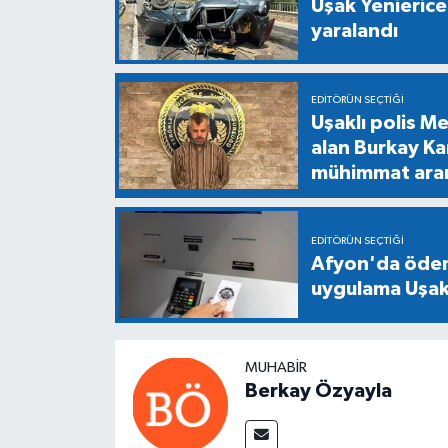
Uşak Yenierice
yaralandı
EDITÖRÜN SEÇTIĞI
Uşaklı polis M
alan Burkay Ka
mühimmat ara
EDITÖRÜN SEÇTIĞI
Afyon'da ödeme
uygulama Uşak'
MUHABIR
Berkay Özyayla