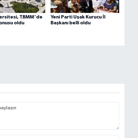
ersitesi, TBMM'de
Yeni Parti Uşak Kurucu İl
onusu oldu
Başkanı belli oldu