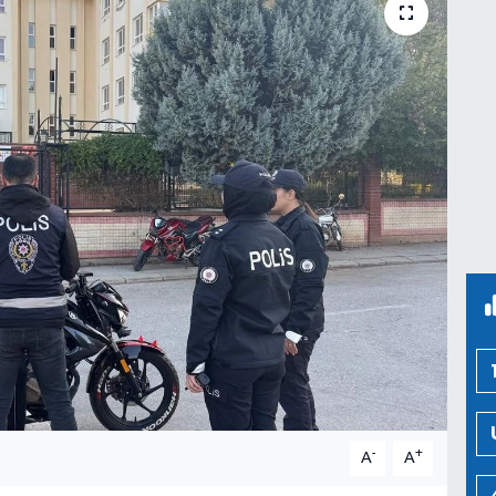
-
+
A
A