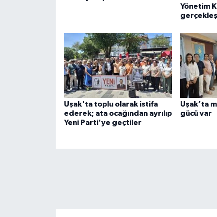
Yönetim Ku
gerçekleş
Uşak'ta toplu olarak istifa
Uşak’ta m
ederek; ata ocağından ayrılıp
gücü var
Yeni Parti'ye geçtiler