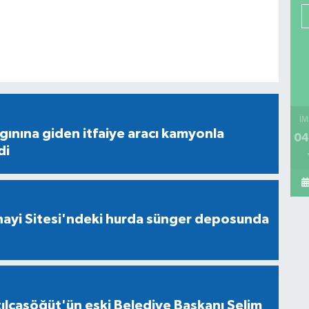
İM
gınına giden itfaiye aracı kamyonla
04
di
nayi Sitesi'ndeki hurda sünger deposunda
ılcasöğüt'ün eski Belediye Başkanı Selim