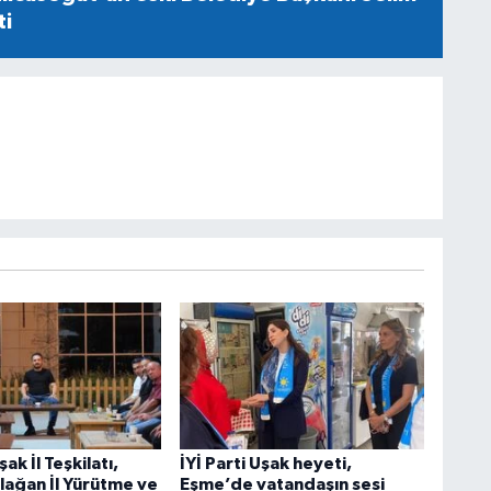
ti
ak İl Teşkilatı,
İYİ Parti Uşak heyeti,
lağan İl Yürütme ve
Eşme’de vatandaşın sesi