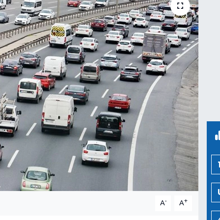
-
+
A
A