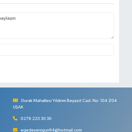
Durak Mahallesi Yıldırım Beyazıt Cad. No: 104 Z04
UŞAK
0276 223 30 30
egedeyenigun64@hotmail.com