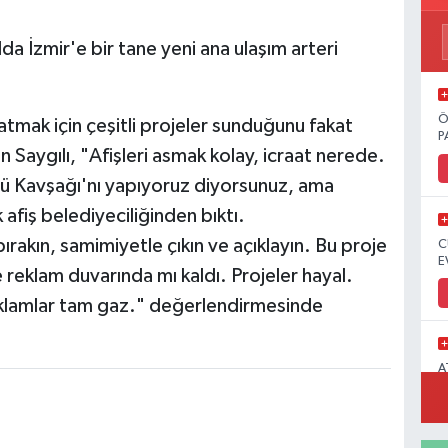
lda İzmir'e bir tane yeni ana ulaşım arteri
Ö
atmak için çeşitli projeler sunduğunu fakat
P
 Saygılı, "Afişleri asmak kolay, icraat nerede.
lü Kavşağı'nı yapıyoruz diyorsunuz, ama
k afiş belediyeciliğinden bıktı.
ırakın, samimiyetle çıkın ve açıklayın. Bu proje
C
E
reklam duvarında mı kaldı. Projeler hayal.
 reklamlar tam gaz." değerlendirmesinde
A
M