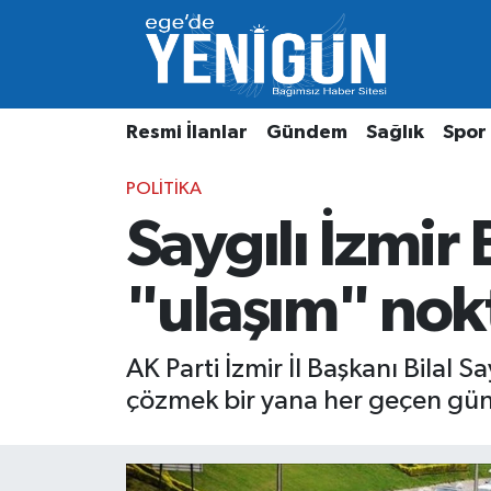
Resmi İlanlar
Beyoğlu Nöbetçi Eczaneler
Resmi İlanlar
Gündem
Sağlık
Spor
Gündem
Beyoğlu Hava Durumu
POLITIKA
Sağlık
Beyoğlu Trafik Yoğunluk Haritası
Saygılı İzmir
Spor
Süper Lig Puan Durumu ve Fikstür
"ulaşım" nokt
Özel Haber
Tüm Manşetler
Son Dakika Haberleri
AK Parti İzmir İl Başkanı Bilal 
çözmek bir yana her geçen gün i
Haber Arşivi