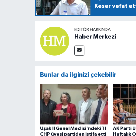
Keser vefat et
EDITÖR HAKKINDA
Haber Merkezi
Bunlar da ilginizi çekebilir
Uşak İl Genel Meclisi'ndeki 11
AK Parti Uş
CHP üyesi partiden istifa etti
Haftalık O