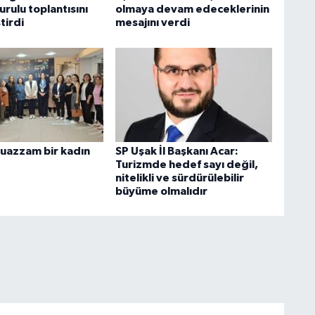
rulu toplantısını
olmaya devam edeceklerinin
tirdi
mesajını verdi
uazzam bir kadın
SP Uşak İl Başkanı Acar:
Turizmde hedef sayı değil,
nitelikli ve sürdürülebilir
büyüme olmalıdır