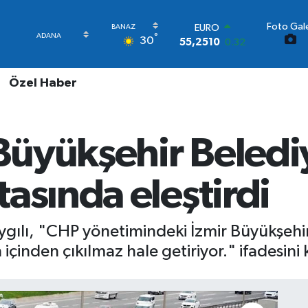
Foto Gale
STERLİN
°
30
64,4811
0.38
GRAM ALTIN
6660.55
0.03
Özel Haber
BİST100
13.779
-14
BITCOIN
64.944,08
-0.18
 Büyükşehir Beledi
DOLAR
47,7436
0.18
EURO
asında eleştirdi
55,2510
0.32
Saygılı, "CHP yönetimindeki İzmir Büyükşehi
çinden çıkılmaz hale getiriyor." ifadesini 