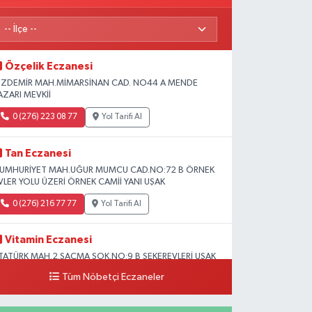
Özçelik Eczanesi
ZDEMİR MAH.MİMARSİNAN CAD. NO44 A MENDE
AZARI MEVKİİ
0 (276) 223 08 77
Yol Tarifi Al
Tan Eczanesi
UMHURİYET MAH.UĞUR MUMCU CAD.NO:72 B ÖRNEK
VLER YOLU ÜZERİ ÖRNEK CAMİİ YANI UŞAK
0 (276) 216 77 77
Yol Tarifi Al
Vitamin Eczanesi
TATÜRK MAH.2.SAÇMA SOK.NO:9 B ŞEKEREVLERİ UŞAK
ERKEZ
Tüm Nöbetçi Eczaneler
0 (276) 231 32 33
Yol Tarifi Al