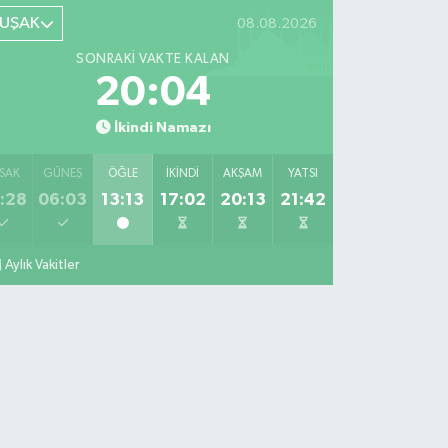
UŞAK
08.08.2026
SONRAKI VAKTE KALAN
20:03
İkindi Namazı
SAK
GÜNEŞ
ÖĞLE
İKINDI
AKŞAM
YATSI
:28
06:03
13:13
17:02
20:13
21:42
Aylık Vakitler