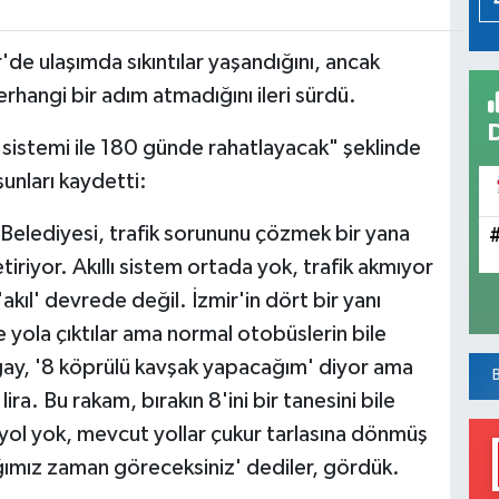
r'de ulaşımda sıkıntılar yaşandığını, ancak
rhangi bir adım atmadığını ileri sürdü.
ik sistemi ile 180 günde rahatlayacak" şeklinde
şunları kaydetti:
Belediyesi, trafik sorununu çözmek bir yana
iriyor. Akıllı sistem ortada yok, trafik akmıyor
kıl' devrede değil. İzmir'in dört bir yanı
 yola çıktılar ama normal otobüslerin bile
gay, '8 köprülü kavşak yapacağım' diyor ama
ira. Bu rakam, bırakın 8'ini bir tanesini bile
ol yok, mevcut yollar çukur tarlasına dönmüş
ımız zaman göreceksiniz' dediler, gördük.