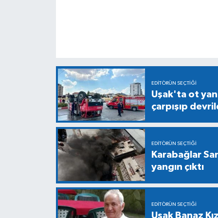
EDITÖRÜN SEÇTIĞI
Uşak'ta ot yan
çarpışıp devril
EDITÖRÜN SEÇTIĞI
Karabağlar Sa
yangın çıktı
EDITÖRÜN SEÇTIĞI
Uşak Banaz Kız