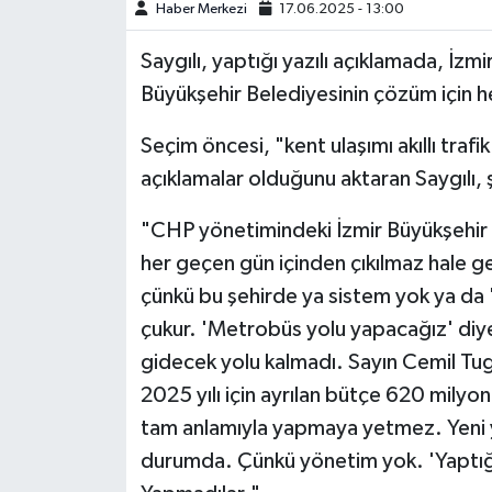
Haber Merkezi
17.06.2025 - 13:00
Saygılı, yaptığı yazılı açıklamada, İzmi
Büyükşehir Belediyesinin çözüm için he
Seçim öncesi, "kent ulaşımı akıllı traf
açıklamalar olduğunu aktaran Saygılı, 
"CHP yönetimindeki İzmir Büyükşehir 
her geçen gün içinden çıkılmaz hale get
çünkü bu şehirde ya sistem yok ya da 'a
çukur. 'Metrobüs yolu yapacağız' diye
gidecek yolu kalmadı. Sayın Cemil Tu
2025 yılı için ayrılan bütçe 620 milyon l
tam anlamıyla yapmaya yetmez. Yeni y
durumda. Çünkü yönetim yok. 'Yaptığ