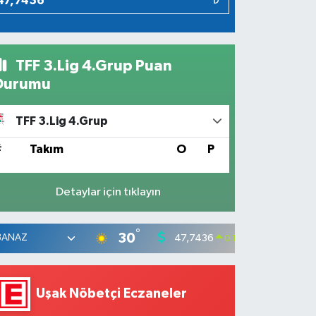
₺
TFF 3.Lig 4.Grup Puan
Durumu
TFF 3.Lig 4.Grup
#
Takım
O
P
Detaylar için tıklayın
°
30
47,7436
55,25
0.18
%
Uşak Nöbetçi Eczaneler