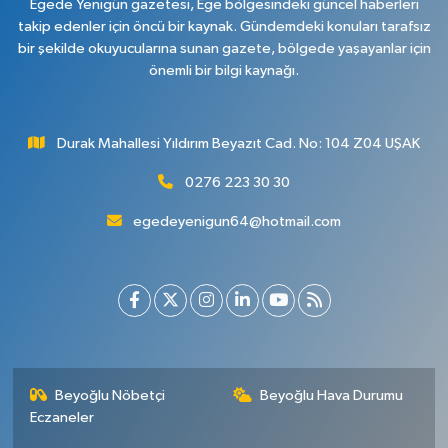
Egede Yenigün gazetesi, Ege bölgesindeki güncel haberleri
takip edenler için öncü bir kaynak. Gündemdeki konuları tarafsız
bir şekilde okuyucularına sunan gazete, bölgede yaşayanlar için
önemli bir bilgi kaynağı.
Durak Mahallesi Yıldırım Beyazıt Cad. No: 104 Z04 UŞAK
0276 223 30 30
egedeyenigun64@hotmail.com
Beyoğlu Nöbetçi
Beyoğlu Hava Durumu
Eczaneler