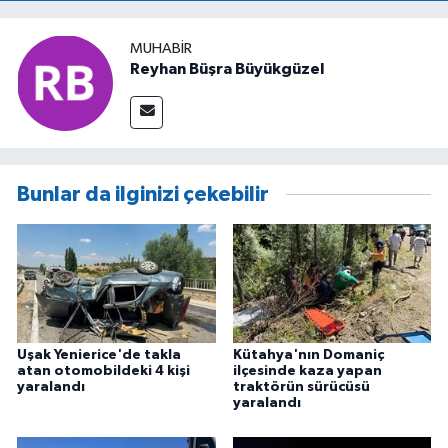
MUHABIR
Reyhan Büşra Büyükgüzel
Bunlar da ilginizi çekebilir
Uşak Yenierice'de takla
Kütahya'nın Domaniç
atan otomobildeki 4 kişi
ilçesinde kaza yapan
yaralandı
traktörün sürücüsü
yaralandı