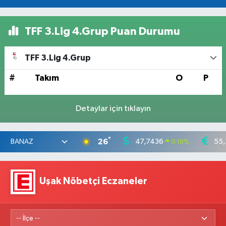
TFF 3.Lig 4.Grup Puan Durumu
TFF 3.Lig 4.Grup
#
Takım
O
P
Detaylar için tıklayın
°
26
47,7436
55,
0.18
%
Uşak Nöbetçi Eczaneler