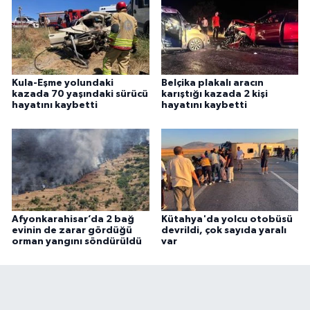
Kula-Eşme yolundaki
Belçika plakalı aracın
kazada 70 yaşındaki sürücü
karıştığı kazada 2 kişi
hayatını kaybetti
hayatını kaybetti
Afyonkarahisar’da 2 bağ
Kütahya'da yolcu otobüsü
evinin de zarar gördüğü
devrildi, çok sayıda yaralı
orman yangını söndürüldü
var