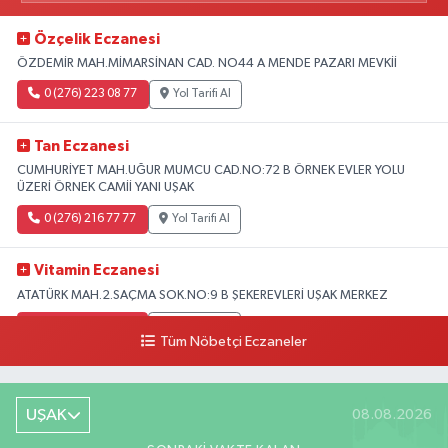
Özçelik Eczanesi
ÖZDEMİR MAH.MİMARSİNAN CAD. NO44 A MENDE PAZARI MEVKİİ
0 (276) 223 08 77
Yol Tarifi Al
Tan Eczanesi
CUMHURİYET MAH.UĞUR MUMCU CAD.NO:72 B ÖRNEK EVLER YOLU
ÜZERİ ÖRNEK CAMİİ YANI UŞAK
0 (276) 216 77 77
Yol Tarifi Al
Vitamin Eczanesi
ATATÜRK MAH.2.SAÇMA SOK.NO:9 B ŞEKEREVLERİ UŞAK MERKEZ
0 (276) 231 32 33
Yol Tarifi Al
Tüm Nöbetçi Eczaneler
UŞAK
08.08.2026