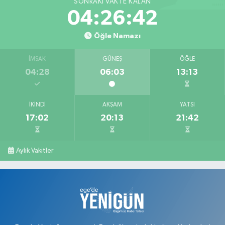
SONRAKI VAKTE KALAN
04:26:41
Öğle Namazı
İMSAK
GÜNEŞ
ÖĞLE
04:28
06:03
13:13
İKINDI
AKŞAM
YATSI
17:02
20:13
21:42
Aylık Vakitler