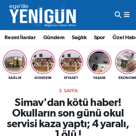
Resmi İlanlar
Beyoğlu Nöbetçi Eczaneler
Resmi İlanlar
Gündem
Sağlık
Spor
Özel Hab
Gündem
Beyoğlu Hava Durumu
Sağlık
Beyoğlu Trafik Yoğunluk Haritası
Spor
Süper Lig Puan Durumu ve Fikstür
SAĞLIK
GÜNDEM
SIYASET
YAŞAM
EKONOM
Özel Haber
Tüm Manşetler
3. SAYFA
Simav'dan kötü haber!
Son Dakika Haberleri
Okulların son günü okul
Haber Arşivi
servisi kaza yaptı; 4 yaralı,
1 ölü !