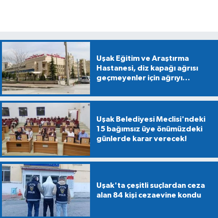
Uşak Eğitim ve Araştırma
Hastanesi, diz kapağı ağrısı
geçmeyenler için ağrıyı
çözecek bir uygulama başlattı
Uşak Belediyesi Meclisi'ndeki
15 bağımsız üye önümüzdeki
günlerde karar verecek!
Uşak'ta çeşitli suçlardan ceza
alan 84 kişi cezaevine kondu