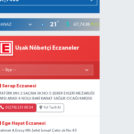
°
21
47,7436
55,251
0.18
%
Uşak Nöbetçi Eczaneler
Serap Eczanesi
TATÜRK MH.2.SAÇMA SK.NO:5 ŞEKER EVLERİ MEZARLIĞI
ARŞI ARASI 4 NOLU BAKİ KANAT SAĞLIK OCAĞI KARŞISI
0 (276) 231 00 34
Yol Tarifi Al
Ege Hayat Eczanesi
ehmet A.Ersoy Mh.Şehit İsmail Çetin sk.No:45