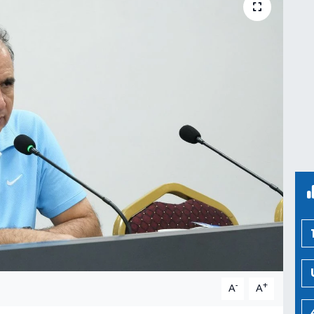
-
+
A
A