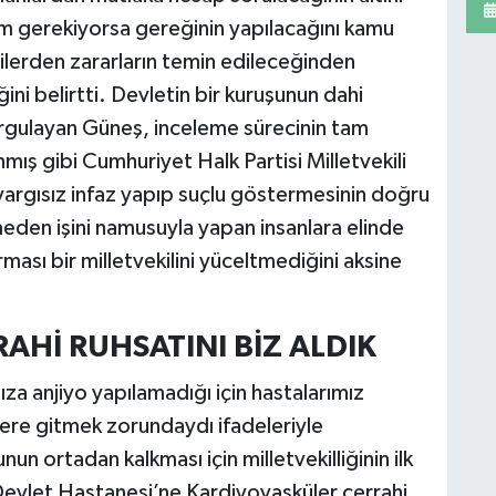
em gerekiyorsa gereğinin yapılacağını kamu
şilerden zararların temin edileceğinden
ni belirtti. Devletin bir kuruşunun dahi
vurgulayan Güneş, inceleme sürecinin tam
ş gibi Cumhuriyet Halk Partisi Milletvekili
 yargısız infaz yapıp suçlu göstermesinin doğru
den işini namusuyla yapan insanlara elinde
rması bir milletvekilini yüceltmediğini aksine
AHİ RUHSATINI BİZ ALDIK
za anjiyo yapılamadığı için hastalarımız
lere gitmek zorundaydı ifadeleriyle
un ortadan kalkması için milletvekilliğinin ilk
evlet Hastanesi’ne Kardiyovasküler cerrahi