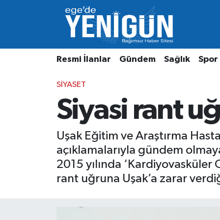
Resmi İlanlar
Beyoğlu Nöbetçi Eczaneler
Resmi İlanlar
Gündem
Sağlık
Spor
Gündem
Beyoğlu Hava Durumu
SIYASET
Sağlık
Beyoğlu Trafik Yoğunluk Haritası
Siyasi rant u
Spor
Süper Lig Puan Durumu ve Fikstür
Uşak Eğitim ve Araştırma Hastane
Özel Haber
Tüm Manşetler
açıklamalarıyla gündem olmaya 
Son Dakika Haberleri
2015 yılında ‘Kardiyovasküler C
rant uğruna Uşak’a zarar verdiğ
Haber Arşivi