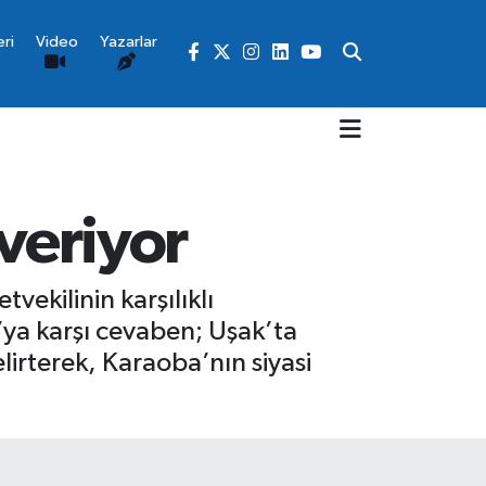
ri
Video
Yazarlar
 veriyor
vekilinin karşılıklı
ya karşı cevaben; Uşak’ta
lirterek, Karaoba’nın siyasi