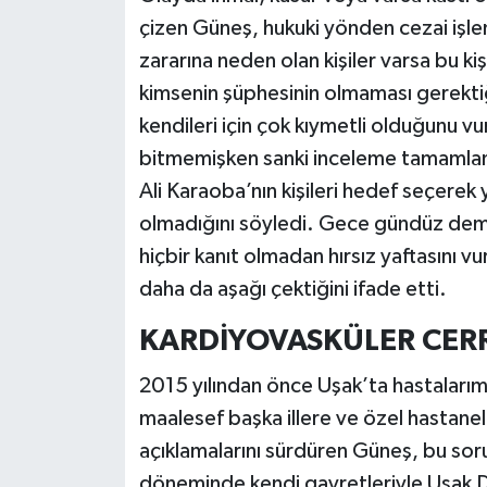
çizen Güneş, hukuki yönden cezai işl
zararına neden olan kişiler varsa bu ki
kimsenin şüphesinin olmaması gerektiği
kendileri için çok kıymetli olduğunu 
bitmemişken sanki inceleme tamamlanmı
Ali Karaoba’nın kişileri hedef seçerek
olmadığını söyledi. Gece gündüz deme
hiçbir kanıt olmadan hırsız yaftasını vu
daha da aşağı çektiğini ifade etti.
KARDİYOVASKÜLER CERR
2015 yılından önce Uşak’ta hastalarımı
maalesef başka illere ve özel hastane
açıklamalarını sürdüren Güneş, bu sorun
döneminde kendi gayretleriyle Uşak D