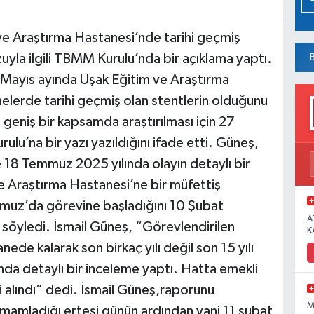
 ve Araştırma Hastanesi’nde tarihi geçmiş
la ilgili TBMM Kurulu’nda bir açıklama yaptı.
 Mayıs ayında Uşak Eğitim ve Araştırma
lerde tarihi geçmiş olan stentlerin olduğunu
 geniş bir kapsamda araştırılması için 27
ulu’na bir yazı yazıldığını ifade etti. Güneş,
se 18 Temmuz 2025 yılında olayın detaylı bir
 ve Araştırma Hastanesi’ne bir müfettiş
mmuz’da görevine başladığını 10 Şubat
A
söyledi. İsmail Güneş, “Görevlendirilen
K
nede kalarak son birkaç yılı değil son 15 yılı
nda detaylı bir inceleme yaptı. Hatta emekli
i alındı” dedi. İsmail Güneş,raporunu
M
tamamladığı ertesi günün ardından yani 11 şubat