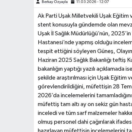
Berkay Özyayla
11.03.2026 - 12:07
Ak Parti Uşak Milletvekili Uşak Eğitim
stent konusuyla gündemde olan mevzuy
Uşak İl Sağlık Müdürlüğü’nün, 2025’in
Hastanesi’nde yapmış olduğu inceleme
tespit ettiğini söyleyen Güneş, Olayın
Haziran 2025 Sağlık Bakanlığı teftiş Kur
bakanlığın yaptığı yazılı açıklamada i
şekilde araştırılması için Uşak Eğitim
görevlendirildiğini, müfettişin 28 Te
2026’da incelemelerini tamamladığını 
müfettiş tam altı ay on sekiz gün hasta
inceledi ve tüm sarf malzemeler hakkı
olmuş personel dahi çağırılarak ifades
hazırlayan müfettişin incelemelerini 