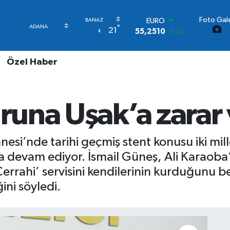
Foto Gale
STERLİN
°
21
64,4811
0.38
GRAM ALTIN
6648.99
2.59
Özel Haber
BİST100
13.779
-14
BITCOIN
64.960,21
0.87
ğruna Uşak’a zarar
DOLAR
47,7436
0.18
EURO
55,2510
0.32
si’nde tarihi geçmiş stent konusu iki millet
devam ediyor. İsmail Güneş, Ali Karaoba’
errahi’ servisini kendilerinin kurduğunu be
ini söyledi.