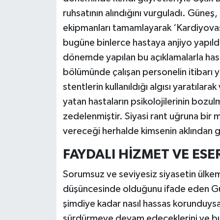
ruhsatının alındığını vurguladı. Güneş,
ekipmanları tamamlayarak ‘Kardiyovaskü
bugüne binlerce hastaya anjiyo yapıldı,
dönemde yapılan bu açıklamalarla has
bölümünde çalışan personelin itibarı ye
stentlerin kullanıldığı algısı yaratıla
yatan hastaların psikolojilerinin boz
zedelenmiştir. Siyasi rant uğruna bir mi
vereceği herhalde kimsenin aklından ge
FAYDALI HİZMET VE ES
Sorumsuz ve seviyesiz siyasetin ülkem
düşüncesinde olduğunu ifade eden Gün
şimdiye kadar nasıl hassas korunduysa
sürdürmeye devam edeceklerini ve bu