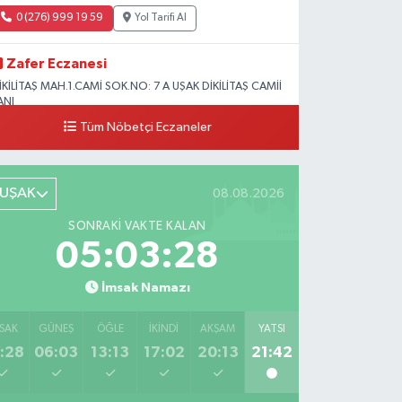
0 (276) 999 19 59
Yol Tarifi Al
Zafer Eczanesi
İKİLİTAŞ MAH.1.CAMİ SOK.NO: 7 A UŞAK DİKİLİTAŞ CAMİİ
ANI
Tüm Nöbetçi Eczaneler
0 (276) 223 12 53
Yol Tarifi Al
UŞAK
08.08.2026
SONRAKI VAKTE KALAN
05:03:27
İmsak Namazı
SAK
GÜNEŞ
ÖĞLE
İKINDI
AKŞAM
YATSI
:28
06:03
13:13
17:02
20:13
21:42