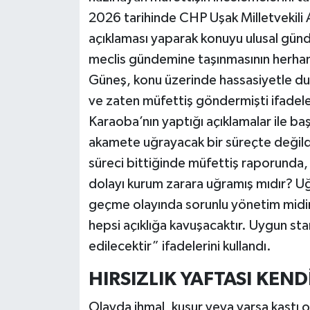
2026 tarihinde CHP Uşak Milletvekili 
açıklaması yaparak konuyu ulusal günde
meclis gündemine taşınmasının herhang
Güneş, konu üzerinde hassasiyetle dur
ve zaten müfettiş göndermişti ifadeler
Karaoba’nın yaptığı açıklamalar ile ba
akamete uğrayacak bir süreçte değildi
süreci bittiğinde müfettiş raporunda,
dolayı kurum zarara uğramış mıdır? Uğ
geçme olayında sorunlu yönetim midir
hepsi açıklığa kavuşacaktır. Uygun sta
edilecektir” ifadelerini kullandı.
HIRSIZLIK YAFTASI KEND
Olayda ihmal, kusur veya varsa kastı o