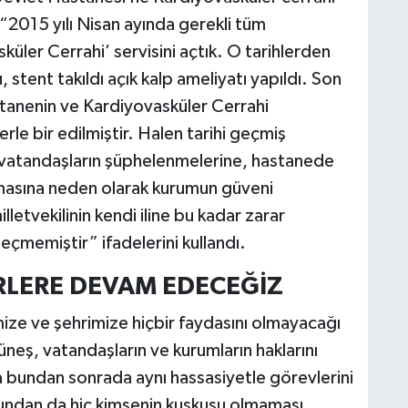
 “2015 yılı Nisan ayında gerekli tüm
ler Cerrahi’ servisini açtık. O tarihlerden
 stent takıldı açık kalp ameliyatı yapıldı. Son
tanenin ve Kardiyovasküler Cerrahi
rle bir edilmiştir. Halen tarihi geçmiş
rak vatandaşların şüphelenmelerine, hastanede
ulmasına neden olarak kurumun güveni
lletvekilinin kendi iline bu kadar zarar
çmemiştir” ifadelerini kullandı.
ERLERE DEVAM EDECEĞİZ
ize ve şehrimize hiçbir faydasını olmayacağı
eş, vatandaşların ve kurumların haklarını
 bundan sonrada aynı hassasiyetle görevlerini
ndan da hiç kimsenin kuşkusu olmaması