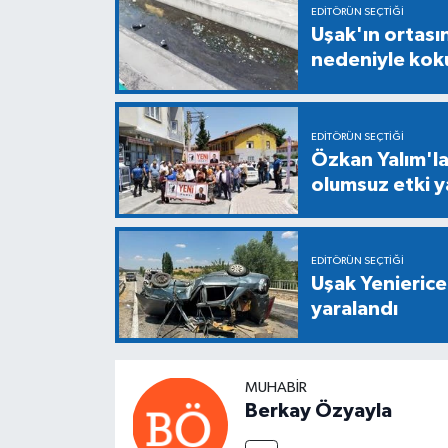
EDITÖRÜN SEÇTIĞI
Uşak'ın ortası
nedeniyle kok
EDITÖRÜN SEÇTIĞI
Özkan Yalım'la 
olumsuz etki y
EDITÖRÜN SEÇTIĞI
Uşak Yenierice
yaralandı
MUHABIR
Berkay Özyayla