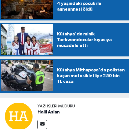
4 yaşındaki çocuk ile
anneannesi öldü
Kütahya'da minik
Taekwondocular kıyasıya
mücadele etti
Kütahya Mithapaşa'da polisten
kaçan motosikletliye 250 bin
TL ceza
YAZI İŞLERİ MÜDÜRÜ
Halil Aslan