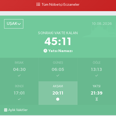
Tüm Nöbetçi Eczaneler
UŞAK
10.08.2026
SONRAKI VAKTE KALAN
45:10
Yatsı Namazı
İMSAK
GÜNEŞ
ÖĞLE
04:30
06:05
13:13
İKINDI
AKŞAM
YATSI
17:01
20:11
21:39
Aylık Vakitler