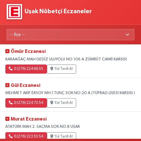
Uşak Nöbetçi Eczaneler
Ömür Eczanesi
KARAAĞAÇ MAH.GEDİZ ULUYOLU NO:106 A ZÜMRÜT CAMİİ KARŞISI
0 (276) 224 66 55
Yol Tarifi Al
Gül Eczanesi
MEHMET AKİF ERSOY MH.1.TUNÇ SOK.NO:20 A (TÜPRAG LİSESİ KARŞISI )
0 (276) 224 72 54
Yol Tarifi Al
Murat Eczanesi
ATATÜRK MAH.2. SAÇMA SOK.NO:8 UŞAK
0 (276) 223 55 54
Yol Tarifi Al