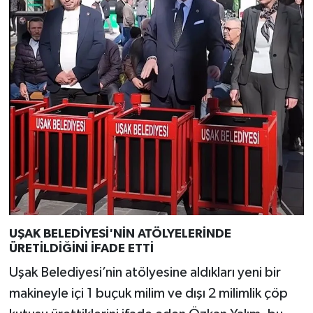
UŞAK BELEDİYESİ'NİN ATÖLYELERİNDE
ÜRETİLDİĞİNİ İFADE ETTİ
Uşak Belediyesi’nin atölyesine aldıkları yeni bir
makineyle içi 1 buçuk milim ve dışı 2 milimlik çöp