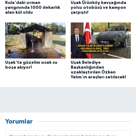
Kula'daki orman
Uşak Ürünköy kavşağında
yangınında 1000 dekarlık
yolcu otobüsü ve kamyon
alan kül oldu
çarpıştı!
Uşak'ta güzelim sıcak su
Uşak Belediye
boşa akıyor!
Başkanlığından
uzaklaştırılan Özkan
Yalım'ın araçları satılacak!
Yorumlar