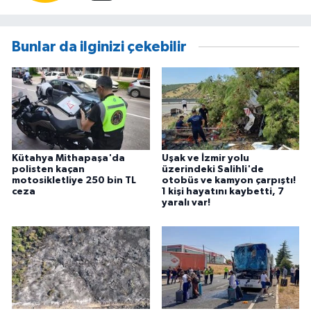
Bunlar da ilginizi çekebilir
Kütahya Mithapaşa'da
Uşak ve İzmir yolu
polisten kaçan
üzerindeki Salihli'de
motosikletliye 250 bin TL
otobüs ve kamyon çarpıştı!
ceza
1 kişi hayatını kaybetti, 7
yaralı var!