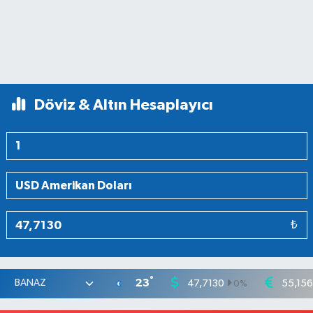
Döviz & Altın Hesaplayıcı
₺
°
23
47,7130
55,15
0
%