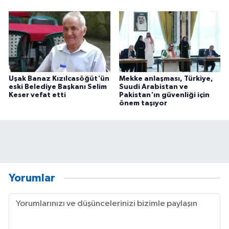
Uşak Banaz Kızılcasöğüt'ün
Mekke anlaşması, Türkiye,
eski Belediye Başkanı Selim
Suudi Arabistan ve
Keser vefat etti
Pakistan'ın güvenliği için
önem taşıyor
Yorumlar