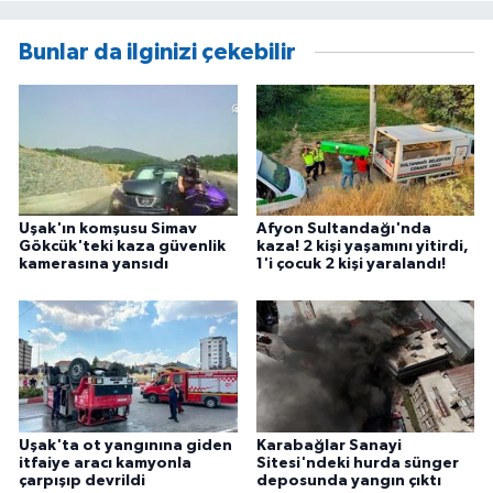
Bunlar da ilginizi çekebilir
Uşak'ın komşusu Simav
Afyon Sultandağı'nda
Gökcük'teki kaza güvenlik
kaza! 2 kişi yaşamını yitirdi,
kamerasına yansıdı
1'i çocuk 2 kişi yaralandı!
Uşak'ta ot yangınına giden
Karabağlar Sanayi
itfaiye aracı kamyonla
Sitesi'ndeki hurda sünger
çarpışıp devrildi
deposunda yangın çıktı