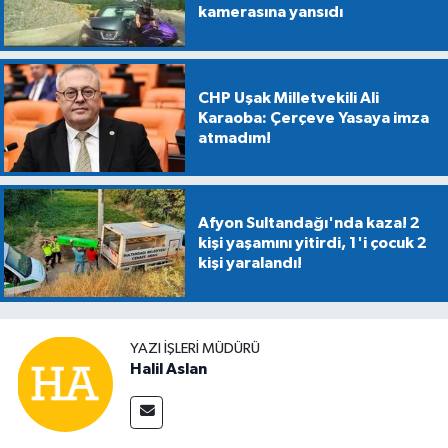
kamerasına yansıdı
CHP Uşak Milletvekili Ali
Karaoba: Çerçeve Yasaya imza
atmadım!
Afyon Sultandağı'nda kaza! 2
kişi yaşamını yitirdi, 1'i çocuk 2
kişi yaralandı!
YAZI İŞLERİ MÜDÜRÜ
Halil Aslan