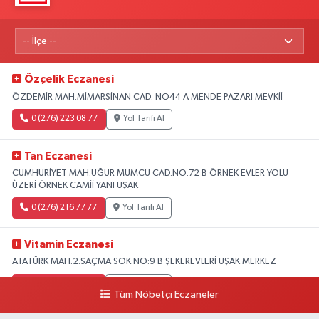
Özçelik Eczanesi
ÖZDEMİR MAH.MİMARSİNAN CAD. NO44 A MENDE PAZARI MEVKİİ
0 (276) 223 08 77
Yol Tarifi Al
Tan Eczanesi
CUMHURİYET MAH.UĞUR MUMCU CAD.NO:72 B ÖRNEK EVLER YOLU
ÜZERİ ÖRNEK CAMİİ YANI UŞAK
0 (276) 216 77 77
Yol Tarifi Al
Vitamin Eczanesi
ATATÜRK MAH.2.SAÇMA SOK.NO:9 B ŞEKEREVLERİ UŞAK MERKEZ
0 (276) 231 32 33
Yol Tarifi Al
Tüm Nöbetçi Eczaneler