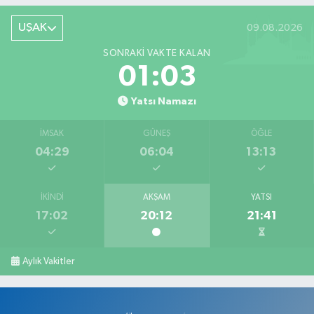
UŞAK
09.08.2026
SONRAKI VAKTE KALAN
01:02
Yatsı Namazı
İMSAK
GÜNEŞ
ÖĞLE
04:29
06:04
13:13
İKINDI
AKŞAM
YATSI
17:02
20:12
21:41
Aylık Vakitler