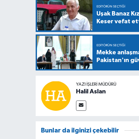
EDITÖRÜN SEÇTIĞI
Uşak Banaz Kız
Keser vefat et
EDITÖRÜN SEÇTIĞI
Mekke anlaşmas
Pakistan'ın gü
YAZI İŞLERİ MÜDÜRÜ
Halil Aslan
Bunlar da ilginizi çekebilir