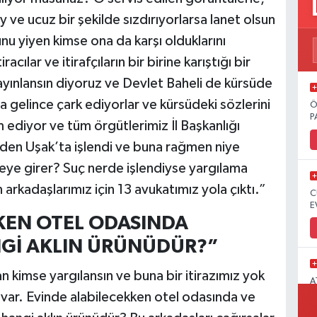
 ve ucuz bir şekilde sızdırıyorlarsa lanet olsun
nu yiyen kimse ona da karşı olduklarını
ılar ve itirafçıların bir birine karıştığı bir
ınlansın diyoruz ve Devlet Baheli de kürsüde
 gelince çark ediyorlar ve kürsüdeki sözlerini
Ö
P
ediyor ve tüm örgütlerimiz İl Başkanlığı
den Uşak’ta işlendi ve buna rağmen niye
eye girer? Suç nerde işlendiyse yargılama
 arkadaşlarımız için 13 avukatımız yola çıktı.”
C
E
KEN OTEL ODASINDA
Gİ AKLIN ÜRÜNÜDÜR?”
 kimse yargılansın ve buna bir itirazımız yok
A
M
 var. Evinde alabilecekken otel odasında ve