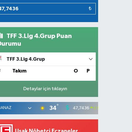
₺
TFF 3.Lig 4.Grup Puan
Durumu
TFF 3.Lig 4.Grup
#
Takım
O
P
Detaylar için tıklayın
°
34
47,7436
55,25
0.18
%
Uşak Nöbetçi Eczaneler