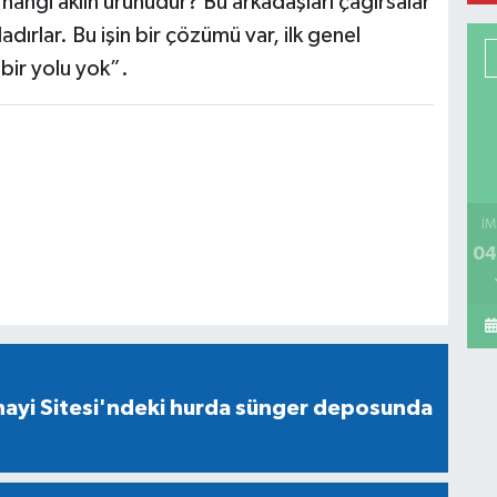
 hangi aklın ürünüdür? Bu arkadaşları çağırsalar
ırlar. Bu işin bir çözümü var, ilk genel
ir yolu yok”.
İM
04
nayi Sitesi'ndeki hurda sünger deposunda