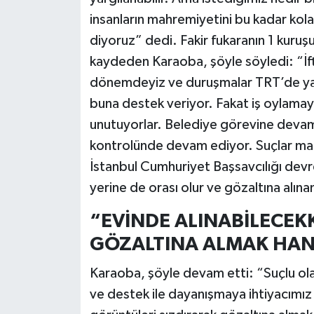
insanların mahremiyetini bu kadar kolay
diyoruz” dedi. Fakir fukaranın 1 kuruşu
kaydeden Karaoba, şöyle söyledi: “İftirac
dönemdeyiz ve duruşmalar TRT’de yay
buna destek veriyor. Fakat iş oylamaya
unutuyorlar. Belediye görevine devam 
kontrolünde devam ediyor. Suçlar ma
İstanbul Cumhuriyet Başsavcılığı devr
yerine de orası olur ve gözaltına alınan
“EVİNDE ALINABİLECEK
GÖZALTINA ALMAK HAN
Karaoba, şöyle devam etti: “Suçlu olan
ve destek ile dayanışmaya ihtiyacımız