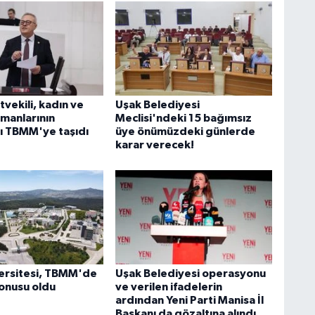
tvekili, kadın ve
Uşak Belediyesi
manlarının
Meclisi'ndeki 15 bağımsız
nı TBMM'ye taşıdı
üye önümüzdeki günlerde
karar verecek!
ersitesi, TBMM'de
Uşak Belediyesi operasyonu
onusu oldu
ve verilen ifadelerin
ardından Yeni Parti Manisa İl
Başkanı da gözaltına alındı