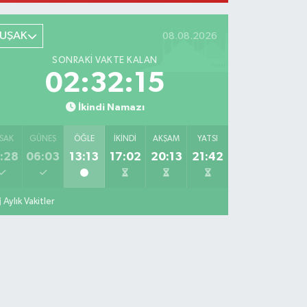
UŞAK
08.08.2026
SONRAKI VAKTE KALAN
02:32:13
İkindi Namazı
SAK
GÜNEŞ
ÖĞLE
İKINDI
AKŞAM
YATSI
:28
06:03
13:13
17:02
20:13
21:42
Aylık Vakitler