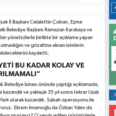
şak İl Başkanı Celalettin Çoban, Eşme
allı Belediye Başkanı Ramazan Karakaya ve
an yöneticilerle birlikte bir açıklama yapan
lmadığını ve gözaltına alınan isimlerin
bileceklerini kaydetti.
ETİ BU KADAR KOLAY VE
IRILMAMALI”
ak Belediye binası önünde yaptığı açıklamada,
 kazandık ve yaklaşık 35 yıl sonra tekrar Uşak
y fark atarak kazandık. Sabah operasyonu ile
iyoruz. Ekrem İmamoğlu da Özkan Yalım da
biliyor musunuz? O servis edilen görüntülerle,