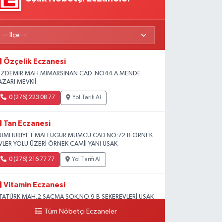
Özçelik Eczanesi
ZDEMİR MAH.MİMARSİNAN CAD. NO44 A MENDE
AZARI MEVKİİ
0 (276) 223 08 77
Yol Tarifi Al
Tan Eczanesi
UMHURİYET MAH.UĞUR MUMCU CAD.NO:72 B ÖRNEK
VLER YOLU ÜZERİ ÖRNEK CAMİİ YANI UŞAK
0 (276) 216 77 77
Yol Tarifi Al
Vitamin Eczanesi
TATÜRK MAH.2.SAÇMA SOK.NO:9 B ŞEKEREVLERİ UŞAK
ERKEZ
Tüm Nöbetçi Eczaneler
0 (276) 231 32 33
Yol Tarifi Al