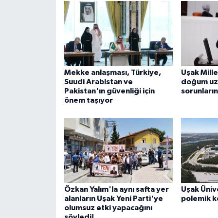
Mekke anlaşması, Türkiye,
Uşak Mille
Suudi Arabistan ve
doğum uz
Pakistan'ın güvenliği için
sorunları
önem taşıyor
Özkan Yalım'la aynı safta yer
Uşak Üniv
alanların Uşak Yeni Parti'ye
polemik k
olumsuz etki yapacağını
söyledi!