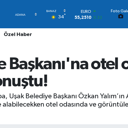
Foto Gale
STERLİN
°
34
64,4811
0.38
GRAM ALTIN
6660.55
0.03
Özel Haber
BİST100
13.779
-14
BITCOIN
64.944,08
-0.18
e Başkanı'na otel 
DOLAR
47,7436
0.18
EURO
onuştu!
55,2510
0.32
oba, Uşak Belediye Başkanı Özkan Yalım’ın 
nde alabilecekken otel odasında ve görüntül