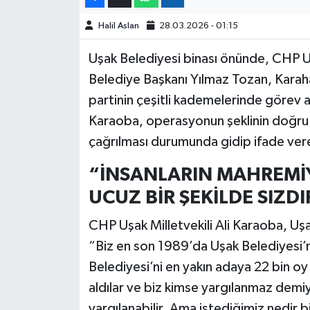
Halil Aslan
28.03.2026 - 01:15
Uşak Belediyesi binası önünde, CHP U
Belediye Başkanı Yılmaz Tozan, Karah
partinin çeşitli kademelerinde görev al
Karaoba, operasyonun şeklinin doğru o
çağrılması durumunda gidip ifade vere
“İNSANLARIN MAHREMİY
UCUZ BİR ŞEKİLDE SIZD
CHP Uşak Milletvekili Ali Karaoba, Uş
“Biz en son 1989’da Uşak Belediyesi’ni
Belediyesi’ni en yakın adaya 22 bin o
aldılar ve biz kimse yargılanmaz dem
yargılanabilir. Ama istediğimiz nedir 