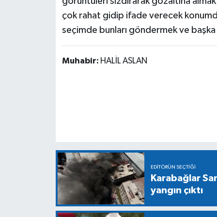
görüntüleri sızdırarak gözaltına almak
çok rahat gidip ifade verecek konumdad
seçimde bunları göndermek ve başka b
Muhabir:
HALİL ASLAN
EDITÖRÜN SEÇTIĞI
Karabağlar Sa
yangın çıktı