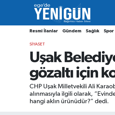
Resmi İlanlar
Beyoğlu Nöbetçi Eczaneler
Resmi İlanlar
Gündem
Sağlık
Spor
Gündem
Beyoğlu Hava Durumu
SIYASET
Sağlık
Beyoğlu Trafik Yoğunluk Haritası
Uşak Belediy
Spor
Süper Lig Puan Durumu ve Fikstür
gözaltı için k
Özel Haber
Tüm Manşetler
Son Dakika Haberleri
CHP Uşak Milletvekili Ali Kara
alınmasıyla ilgili olarak, “Evi
Haber Arşivi
hangi aklın ürünüdür?” dedi.