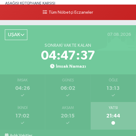
AŞAĞISI KÜTÜPHANE KARŞISI
Tüm Nöbetçi Eczaneler
0 (276) 224 51 77
Yol Tarifi Al
UŞAK
07.08.2026
SONRAKI VAKTE KALAN
04:47:37
İmsak Namazı
İMSAK
GÜNEŞ
ÖĞLE
04:26
06:02
13:13
İKINDI
AKŞAM
YATSI
17:02
20:15
21:44
Aylık Vakitler