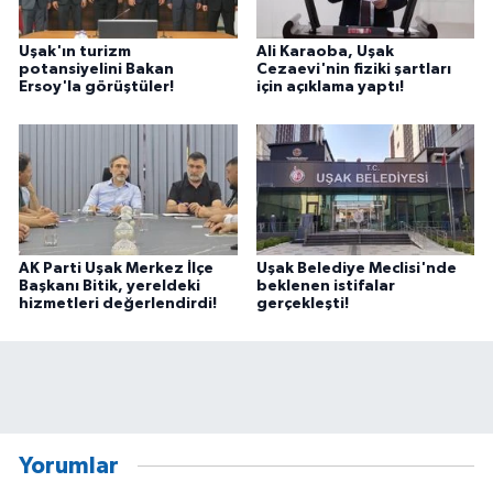
Uşak'ın turizm
Ali Karaoba, Uşak
potansiyelini Bakan
Cezaevi'nin fiziki şartları
Ersoy'la görüştüler!
için açıklama yaptı!
AK Parti Uşak Merkez İlçe
Uşak Belediye Meclisi'nde
Başkanı Bitik, yereldeki
beklenen istifalar
hizmetleri değerlendirdi!
gerçekleşti!
Yorumlar