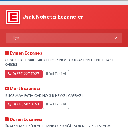
Uşak Nöbetçi Eczaneler
Eymen Eczanesi
CUMHURİYET MAH.BAHÇELİ SOK.NO:13 B UŞAK ESKİ DEVLET HAST.
KARŞISI
0 (276) 227 70 27
Yol Tarifi Al
Mert Eczanesi
İSLİCE MAH.FATİH CAD.NO:3 B HEYKEL ÇAPRAZI
0 (276) 502 03 91
Yol Tarifi Al
Duran Eczanesi
ÜNALAN MAH.ZÜBEYDE HANIM CAD.YİĞİT SOK.NO.2 A STADYUM