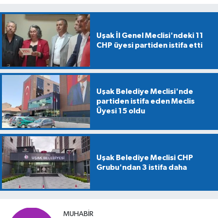
Uşak İl Genel Meclisi'ndeki 11
CHP üyesi partiden istifa etti
Uşak Belediye Meclisi'nde
partiden istifa eden Meclis
Üyesi 15 oldu
Uşak Belediye Meclisi CHP
Grubu'ndan 3 istifa daha
MUHABIR