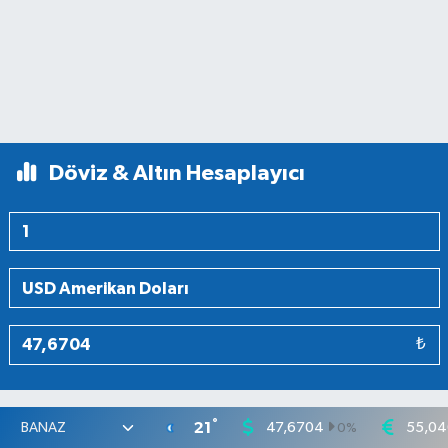
Döviz & Altın Hesaplayıcı
₺
°
21
47,6704
55,04
0
%