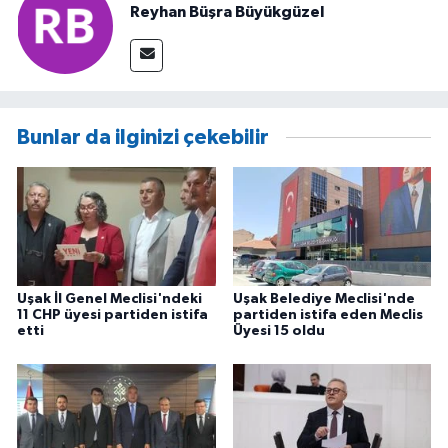
Reyhan Büşra Büyükgüzel
Bunlar da ilginizi çekebilir
Uşak İl Genel Meclisi'ndeki
Uşak Belediye Meclisi'nde
11 CHP üyesi partiden istifa
partiden istifa eden Meclis
etti
Üyesi 15 oldu