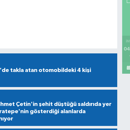
İM
04
'de takla atan otomobildeki 4 kişi
ehmet Çetin'in şehit düştüğü saldırıda yer
ratepe'nin gösterdiği alanlarda
nıyor