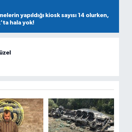
lerin yapıldığı kiosk sayısı 14 olurken,
ta hala yok!
üzel