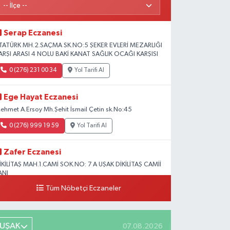
Serap Eczanesi
TATÜRK MH.2.SAÇMA SK.NO:5 ŞEKER EVLERİ MEZARLIĞI
ARŞI ARASI 4 NOLU BAKİ KANAT SAĞLIK OCAĞI KARŞISI
0 (276) 231 00 34
Yol Tarifi Al
Ege Hayat Eczanesi
ehmet A.Ersoy Mh.Şehit İsmail Çetin sk.No:45
0 (276) 999 19 59
Yol Tarifi Al
Zafer Eczanesi
İKİLİTAŞ MAH.1.CAMİ SOK.NO: 7 A UŞAK DİKİLİTAŞ CAMİİ
ANI
Tüm Nöbetçi Eczaneler
0 (276) 223 12 53
Yol Tarifi Al
UŞAK
07.08.2026