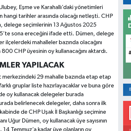
lubey, Eşme ve Karahallı’daki yönetimleri
n hangi tarihler arasında olacağı netleşti. CHP
, delege seçimlerinin 13 Ağustos 2025
25’te sona ereceğini ifade etti. Dümen, delege
r ilçelerdeki mahalleler bazında olacağını
 800 CHP üyesinin oy kullanacağını aktardı.
MLER YAPILACAK
t merkezindeki 29 mahalle bazında etap etap
arklı gruplar liste hazırlayacaklar ve buna göre
nde oy kullanacak delegeler burada
urada belirlenecek delegeler, daha sonra ilk
 akabinde de CHP Uşak İl Başkanlığı seçimine
anı Uğur Dümen, oy kullanacak üye sayısının
i. 14 Temmuz’a kadar üye olanların oy