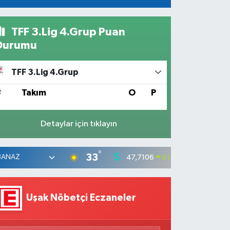
TFF 3.Lig 4.Grup Puan
Durumu
TFF 3.Lig 4.Grup
#
Takım
O
P
Detaylar için tıklayın
°
33
47,7106
55,165
0.17
%
Uşak Nöbetçi Eczaneler