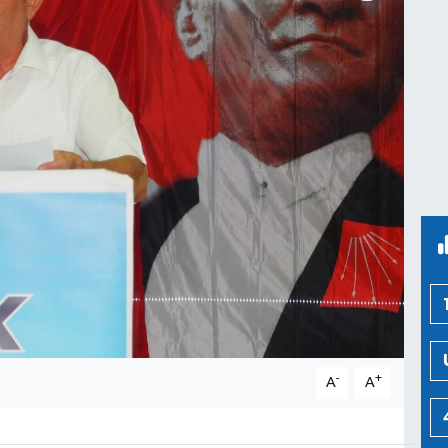
-
+
A
A