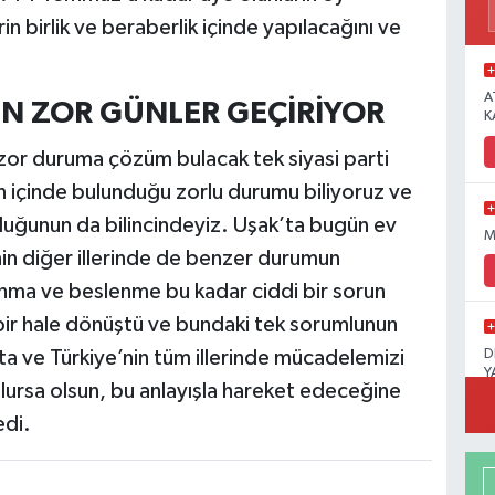
n birlik ve beraberlik içinde yapılacağını ve
A
N ZOR GÜNLER GEÇİRİYOR
K
zor duruma çözüm bulacak tek siyasi parti
n içinde bulunduğu zorlu durumu biliyoruz ve
lduğunun da bilincindeyiz. Uşak’ta bugün ev
M
’nin diğer illerinde de benzer durumun
nma ve beslenme bu kadar ciddi bir sorun
 bir hale dönüştü ve bundaki tek sorumlunun
 ve Türkiye’nin tüm illerinde mücadelemizi
D
Y
ursa olsun, bu anlayışla hareket edeceğine
edi.