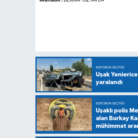
EDITÖRÜN SEÇTIĞI
Uşak Yenierice
yaralandı
EDITÖRÜN SEÇTIĞI
Uşaklı polis M
alan Burkay Ka
mühimmat ara