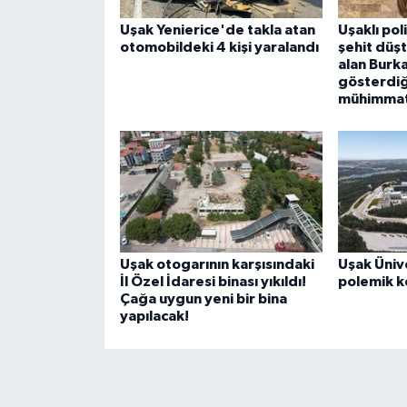
Uşak Yenierice'de takla atan
Uşaklı po
otomobildeki 4 kişi yaralandı
şehit düşt
alan Burk
gösterdiğ
mühimmat
Uşak otogarının karşısındaki
Uşak Üniv
İl Özel İdaresi binası yıkıldı!
polemik k
Çağa uygun yeni bir bina
yapılacak!