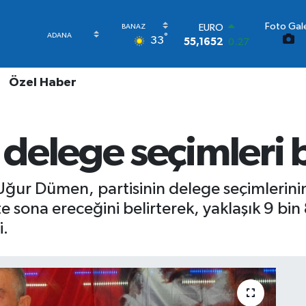
Foto Gale
STERLİN
°
33
64,4046
0.35
GRAM ALTIN
6618.49
2.12
Özel Haber
BİST100
13.773
-19
BITCOIN
65.130,04
1.2
delege seçimleri b
DOLAR
47,7106
0.17
EURO
55,1652
0.27
ğur Dümen, partisinin delege seçimlerini
e sona ereceğini belirterek, yaklaşık 9 bi
i.