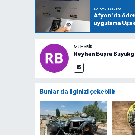
EDITÖRÜN SEÇTIĞI
Afyon'da ödeme
uygulama Uşak'
MUHABIR
Reyhan Büşra Büyükg
Bunlar da ilginizi çekebilir