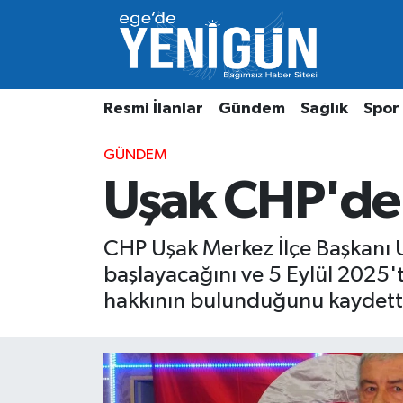
Resmi İlanlar
Beyoğlu Nöbetçi Eczaneler
Resmi İlanlar
Gündem
Sağlık
Spor
Gündem
Beyoğlu Hava Durumu
GÜNDEM
Sağlık
Beyoğlu Trafik Yoğunluk Haritası
Uşak CHP'de 
Spor
Süper Lig Puan Durumu ve Fikstür
CHP Uşak Merkez İlçe Başkanı U
Özel Haber
Tüm Manşetler
başlayacağını ve 5 Eylül 2025't
Son Dakika Haberleri
hakkının bulunduğunu kaydett
Haber Arşivi