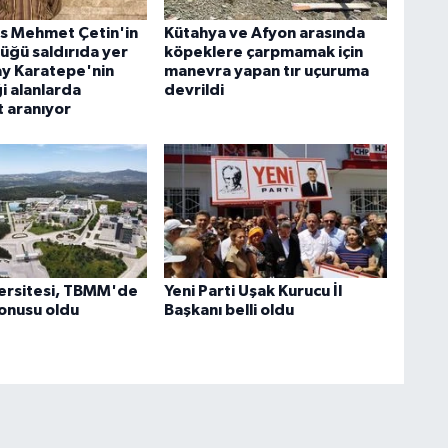
lis Mehmet Çetin'in
Kütahya ve Afyon arasında
üğü saldırıda yer
köpeklere çarpmamak için
ay Karatepe'nin
manevra yapan tır uçuruma
i alanlarda
devrildi
 aranıyor
ersitesi, TBMM'de
Yeni Parti Uşak Kurucu İl
onusu oldu
Başkanı belli oldu