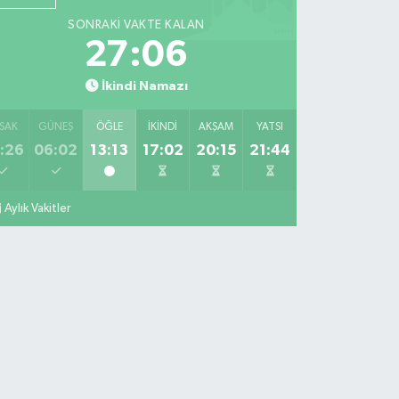
SONRAKI VAKTE KALAN
27:04
İkindi Namazı
SAK
GÜNEŞ
ÖĞLE
İKINDI
AKŞAM
YATSI
:26
06:02
13:13
17:02
20:15
21:44
Aylık Vakitler