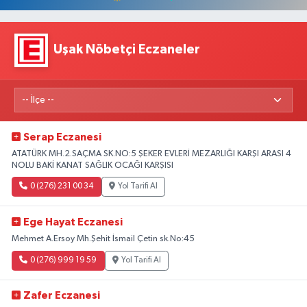
Uşak Nöbetçi Eczaneler
Serap Eczanesi
ATATÜRK MH.2.SAÇMA SK.NO:5 ŞEKER EVLERİ MEZARLIĞI KARŞI ARASI 4
NOLU BAKİ KANAT SAĞLIK OCAĞI KARŞISI
0 (276) 231 00 34
Yol Tarifi Al
Ege Hayat Eczanesi
Mehmet A.Ersoy Mh.Şehit İsmail Çetin sk.No:45
0 (276) 999 19 59
Yol Tarifi Al
Zafer Eczanesi