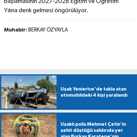
başlamasının 2027-2028 Eğitim ve Öğretim
Yılına denk gelmesi öngörülüyor.
Muhabir:
BERKAY ÖZYAYLA
Uşak Yenierice'de takla atan
otomobildeki 4 kişi yaralandı
Uşaklı polis Mehmet Çetin'in
şehit düştüğü saldırıda yer
alan Burkay Karatepe'nin