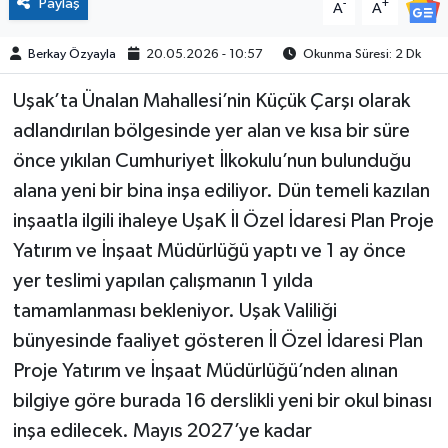
Paylaş
-
+
A
A
Berkay Özyayla
20.05.2026 - 10:57
Okunma Süresi: 2 Dk
Uşak’ta Ünalan Mahallesi’nin Küçük Çarşı olarak
adlandırılan bölgesinde yer alan ve kısa bir süre
önce yıkılan Cumhuriyet İlkokulu’nun bulunduğu
alana yeni bir bina inşa ediliyor. Dün temeli kazılan
inşaatla ilgili ihaleye UşaK İl Özel İdaresi Plan Proje
Yatırım ve İnşaat Müdürlüğü yaptı ve 1 ay önce
yer teslimi yapılan çalışmanın 1 yılda
tamamlanması bekleniyor. Uşak Valiliği
bünyesinde faaliyet gösteren İl Özel İdaresi Plan
Proje Yatırım ve İnşaat Müdürlüğü’nden alınan
bilgiye göre burada 16 derslikli yeni bir okul binası
inşa edilecek. Mayıs 2027’ye kadar