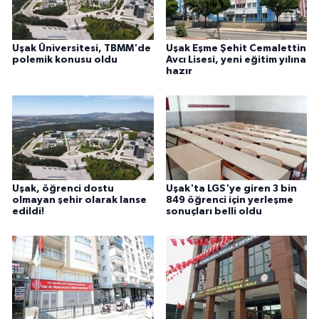
Uşak Üniversitesi, TBMM'de
Uşak Eşme Şehit Cemalettin
polemik konusu oldu
Avcı Lisesi, yeni eğitim yılına
hazır
Uşak, öğrenci dostu
Uşak'ta LGS'ye giren 3 bin
olmayan şehir olarak lanse
849 öğrenci için yerleşme
edildi!
sonuçları belli oldu