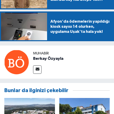
gösterdiği alanlarda
mühimmat aranıyor
Afyon'da ödemelerin yapıldığı
kiosk sayısı 14 olurken,
uygulama Uşak'ta hala yok!
MUHABIR
Berkay Özyayla
Bunlar da ilginizi çekebilir