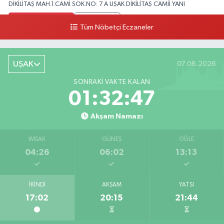
DİKİLİTAŞ MAH.1.CAMİ SOK.NO: 7 A UŞAK DİKİLİTAŞ CAMİİ YANI
0 (276) 223 12 53
Yol Tarifi Al
Tüm Nöbetçi Eczaneler
UŞAK
07.08.2026
SONRAKI VAKTE KALAN
01:32:46
Akşam Namazı
İMSAK
GÜNEŞ
ÖĞLE
04:26
06:02
13:13
İKINDI
AKŞAM
YATSI
17:02
20:15
21:44