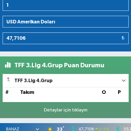
₺
TFF 3.Lig 4.Grup Puan Durumu
TFF 3.Lig 4.Grup
#
Takım
O
P
Detaylar için tıklayın
°
33
47,7106
55,
0.17
%