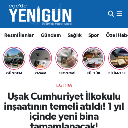
Resmi İlanlar
Beyoğlu Nöbetçi Eczaneler
Resmi İlanlar
Gündem
Sağlık
Spor
Özel Hab
Gündem
Beyoğlu Hava Durumu
Sağlık
Beyoğlu Trafik Yoğunluk Haritası
Spor
Süper Lig Puan Durumu ve Fikstür
GÜNDEM
YAŞAM
EKONOMI
KÜLTÜR
BILIM-TEK
Özel Haber
Tüm Manşetler
EĞITIM
Uşak Cumhuriyet İlkokulu
Son Dakika Haberleri
inşaatının temeli atıldı! 1 yıl
Haber Arşivi
içinde yeni bina
tamamlanacak!