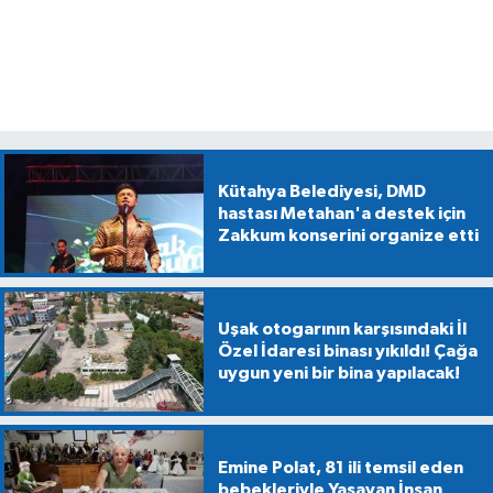
Kütahya Belediyesi, DMD
hastası Metahan'a destek için
Zakkum konserini organize etti
Uşak otogarının karşısındaki İl
Özel İdaresi binası yıkıldı! Çağa
uygun yeni bir bina yapılacak!
Emine Polat, 81 ili temsil eden
bebekleriyle Yaşayan İnsan