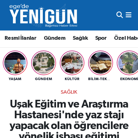
Resmi İlanlar
Beyoğlu Nöbetçi Eczaneler
Resmi İlanlar
Gündem
Sağlık
Spor
Özel Hab
Gündem
Beyoğlu Hava Durumu
Sağlık
Beyoğlu Trafik Yoğunluk Haritası
Spor
Süper Lig Puan Durumu ve Fikstür
YAŞAM
GÜNDEM
KÜLTÜR
EKONOM
BILIM-TEKNIK
Özel Haber
Tüm Manşetler
SAĞLIK
Uşak Eğitim ve Araştırma
Son Dakika Haberleri
Hastanesi'nde yaz stajı
Haber Arşivi
yapacak olan öğrencilere
yönelik işbaşı eğitimi