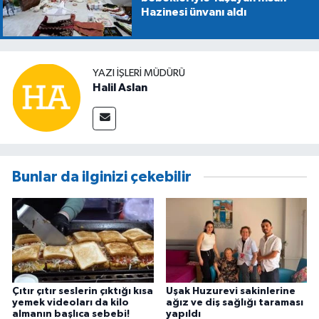
Hazinesi ünvanı aldı
YAZI İŞLERİ MÜDÜRÜ
Halil Aslan
Bunlar da ilginizi çekebilir
Çıtır çıtır seslerin çıktığı kısa
Uşak Huzurevi sakinlerine
yemek videoları da kilo
ağız ve diş sağlığı taraması
almanın başlıca sebebi!
yapıldı