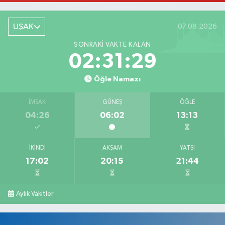
Camikebir Mahallesi, Hürriyet Caddesi No:51 A Ulubey Uşak
UŞAK
07.08.2026
0 (276) 716 14 02
Yol Tarifi Al
SONRAKI VAKTE KALAN
Barış Eczanesi
02:31:28
Konak Mahallesi, İnönü Caddesi, No:2 Karahallı Uşak
Öğle Namazı
0 (276) 517 17 70
Yol Tarifi Al
İMSAK
GÜNEŞ
ÖĞLE
Serap Eczanesi
04:26
06:02
13:13
Atatürk Mahallesi, 2. Saçma Sokak No:5 Merkez Uşak
0 (276) 231 00 34
Yol Tarifi Al
İKINDI
AKŞAM
YATSI
17:02
20:15
21:44
Ege Hayat Eczanesi
Mehmet Akif Ersoy Mahallesi, Şehit İsmail Çetin Sokak No:45 Merkez
Uşak
Aylık Vakitler
0 (276) 999 19 59
Yol Tarifi Al
Zafer Eczanesi