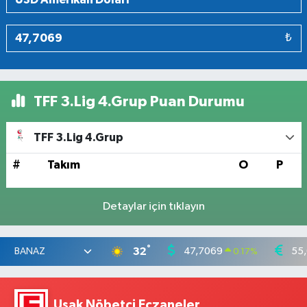
₺
TFF 3.Lig 4.Grup Puan Durumu
TFF 3.Lig 4.Grup
#
Takım
O
P
Detaylar için tıklayın
°
32
47,7069
55
0.17
%
Uşak Nöbetçi Eczaneler