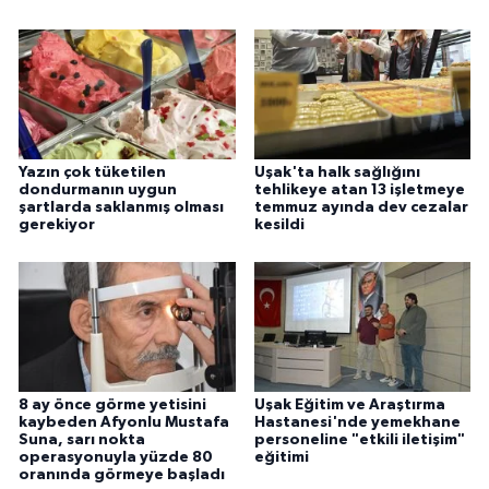
Yazın çok tüketilen
Uşak'ta halk sağlığını
dondurmanın uygun
tehlikeye atan 13 işletmeye
şartlarda saklanmış olması
temmuz ayında dev cezalar
gerekiyor
kesildi
8 ay önce görme yetisini
Uşak Eğitim ve Araştırma
kaybeden Afyonlu Mustafa
Hastanesi'nde yemekhane
Suna, sarı nokta
personeline "etkili iletişim"
operasyonuyla yüzde 80
eğitimi
oranında görmeye başladı