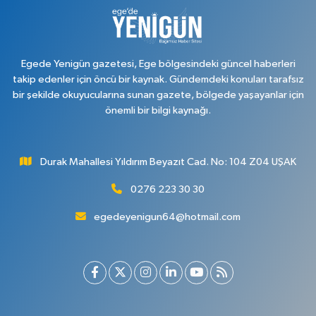
Dikilitaş Mahallesi, Camii Sokak No:7 A Merkez Uşak
0 (276) 223 12 53
Yol Tarifi Al
Egede Yenigün gazetesi, Ege bölgesindeki güncel haberleri
takip edenler için öncü bir kaynak. Gündemdeki konuları tarafsız
bir şekilde okuyucularına sunan gazete, bölgede yaşayanlar için
önemli bir bilgi kaynağı.
Durak Mahallesi Yıldırım Beyazıt Cad. No: 104 Z04 UŞAK
0276 223 30 30
egedeyenigun64@hotmail.com