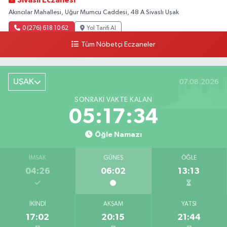
Sivaslı Eczanesi
Akıncılar Mahallesi, Uğur Mumcu Caddesi, 48 A Sivaslı Uşak
0 (276) 618 10 62
Yol Tarifi Al
Tüm Nöbetçi Eczaneler
Sağlık Eczanesi
Camikebir Mahallesi, Hürriyet Caddesi No:51 A Ulubey Uşak
UŞAK
07.08.2026
0 (276) 716 14 02
Yol Tarifi Al
SONRAKI VAKTE KALAN
Barış Eczanesi
05:17:33
Konak Mahallesi, İnönü Caddesi, No:2 Karahallı Uşak
Öğle Namazı
0 (276) 517 17 70
Yol Tarifi Al
İMSAK
GÜNEŞ
ÖĞLE
Serap Eczanesi
04:26
06:02
13:13
Atatürk Mahallesi, 2. Saçma Sokak No:5 Merkez Uşak
0 (276) 231 00 34
Yol Tarifi Al
İKINDI
AKŞAM
YATSI
17:02
20:15
21:44
Ege Hayat Eczanesi