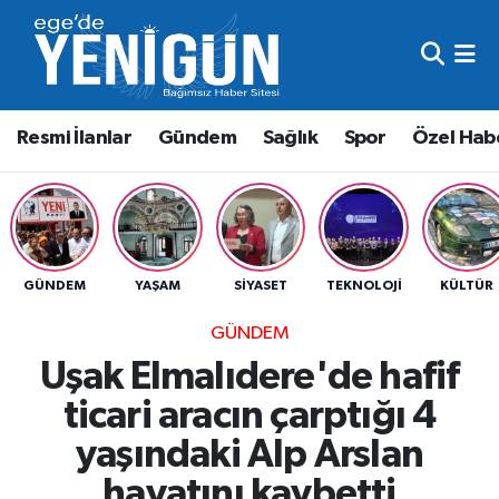
Resmi İlanlar
Beyoğlu Nöbetçi Eczaneler
Resmi İlanlar
Gündem
Sağlık
Spor
Özel Hab
Gündem
Beyoğlu Hava Durumu
Sağlık
Beyoğlu Trafik Yoğunluk Haritası
Spor
Süper Lig Puan Durumu ve Fikstür
GÜNDEM
YAŞAM
SIYASET
TEKNOLOJI
KÜLTÜR
Özel Haber
Tüm Manşetler
GÜNDEM
Uşak Elmalıdere'de hafif
Son Dakika Haberleri
ticari aracın çarptığı 4
Haber Arşivi
yaşındaki Alp Arslan
hayatını kaybetti