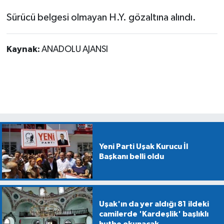
Sürücü belgesi olmayan H.Y. gözaltına alındı.
Kaynak:
ANADOLU AJANSI
Yeni Parti Uşak Kurucu İl
Başkanı belli oldu
Uşak'ın da yer aldığı 81 ildeki
camilerde 'Kardeşlik' başlıklı
hutbe okunacak