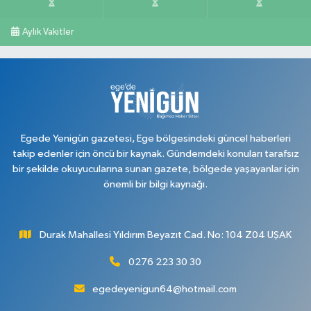
Mehmet Akif Ersoy Mahallesi, Şehit İsmail Çetin Sokak No:45 Merkez
Uşak
Aylık Vakitler
0 (276) 999 19 59
Yol Tarifi Al
Egede Yenigün gazetesi, Ege bölgesindeki güncel haberleri
takip edenler için öncü bir kaynak. Gündemdeki konuları tarafsız
bir şekilde okuyucularına sunan gazete, bölgede yaşayanlar için
önemli bir bilgi kaynağı.
Durak Mahallesi Yıldırım Beyazıt Cad. No: 104 Z04 UŞAK
0276 223 30 30
egedeyenigun64@hotmail.com