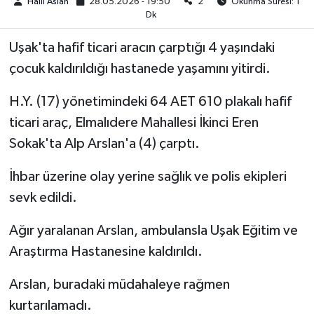
Halil Aslan
28.05.2026 - 19:50
2
Okunma Süresi: 1
Dk
Uşak'ta hafif ticari aracın çarptığı 4 yaşındaki
çocuk kaldırıldığı hastanede yaşamını yitirdi.
H.Y. (17) yönetimindeki 64 AET 610 plakalı hafif
ticari araç, Elmalıdere Mahallesi İkinci Eren
Sokak'ta Alp Arslan'a (4) çarptı.
İhbar üzerine olay yerine sağlık ve polis ekipleri
sevk edildi.
Ağır yaralanan Arslan, ambulansla Uşak Eğitim ve
Araştırma Hastanesine kaldırıldı.
Arslan, buradaki müdahaleye rağmen
kurtarılamadı.