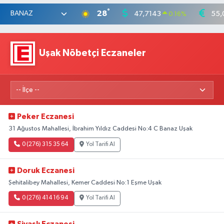
°
28
47,7143
55,
0.16
%
Uşak Nöbetçi Eczaneler
Peker Eczanesi
31 Ağustos Mahallesi, İbrahim Yıldız Caddesi No:4 C Banaz Uşak
0 (276) 315 35 64
Yol Tarifi Al
Doruk Eczanesi
Şehitalibey Mahallesi, Kemer Caddesi No:1 Eşme Uşak
0 (276) 414 16 94
Yol Tarifi Al