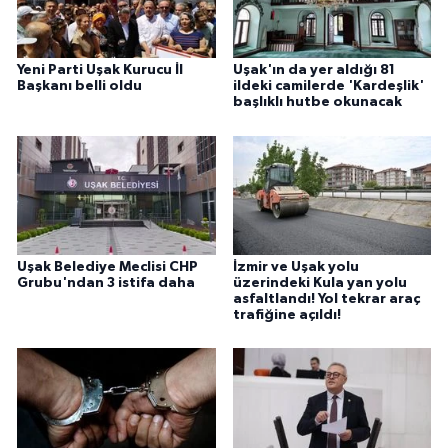
Yeni Parti Uşak Kurucu İl
Uşak'ın da yer aldığı 81
Başkanı belli oldu
ildeki camilerde 'Kardeşlik'
başlıklı hutbe okunacak
Uşak Belediye Meclisi CHP
İzmir ve Uşak yolu
Grubu'ndan 3 istifa daha
üzerindeki Kula yan yolu
asfaltlandı! Yol tekrar araç
trafiğine açıldı!