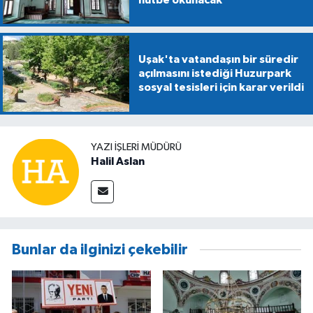
Uşak'ta vatandaşın bir süredir
açılmasını istediği Huzurpark
sosyal tesisleri için karar verildi
YAZI İŞLERİ MÜDÜRÜ
Halil Aslan
Bunlar da ilginizi çekebilir