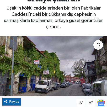
Uşak'ın köklü caddelerinden biri olan Fabrikalar
Caddesi'ndeki bir dükkanın dış cephesinin
sarmaşıklarla kaplanması ortaya güzel görüntüler
çıkardı.
Paylaş
-
+
A
A