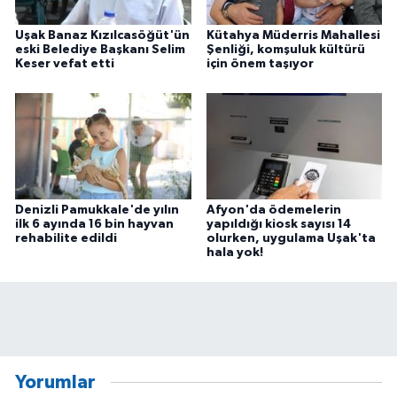
Uşak Banaz Kızılcasöğüt'ün
Kütahya Müderris Mahallesi
eski Belediye Başkanı Selim
Şenliği, komşuluk kültürü
Keser vefat etti
için önem taşıyor
Denizli Pamukkale'de yılın
Afyon'da ödemelerin
ilk 6 ayında 16 bin hayvan
yapıldığı kiosk sayısı 14
rehabilite edildi
olurken, uygulama Uşak'ta
hala yok!
Yorumlar