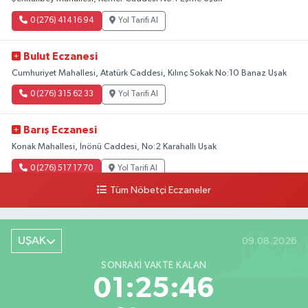
0 (276) 414 16 94
Yol Tarifi Al
Bulut Eczanesi
Cumhuriyet Mahallesi, Atatürk Caddesi, Kılınç Sokak No:10 Banaz Uşak
0 (276) 315 62 33
Yol Tarifi Al
Barış Eczanesi
Konak Mahallesi, İnönü Caddesi, No:2 Karahallı Uşak
0 (276) 517 17 70
Yol Tarifi Al
Tüm Nöbetçi Eczaneler
Buket Eczanesi
Aşağı Mahallesi, Arıkan Bedük Caddesi, No:75 Ulubey Uşak
UŞAK
09.08.2026
0 (276) 716 12 12
Yol Tarifi Al
SONRAKI VAKTE KALAN
Keskin Eczanesi
01:25:45
Gölbahçe Mahallesi, Gazi Bulvarı No:194 Sivaslı Uşak