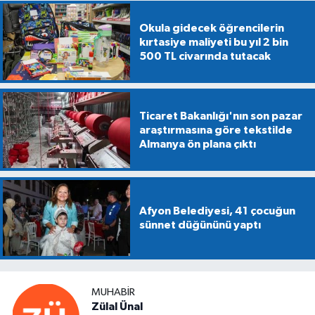
Okula gidecek öğrencilerin
kırtasiye maliyeti bu yıl 2 bin
500 TL civarında tutacak
Ticaret Bakanlığı'nın son pazar
araştırmasına göre tekstilde
Almanya ön plana çıktı
Afyon Belediyesi, 41 çocuğun
sünnet düğününü yaptı
MUHABIR
Zülal Ünal