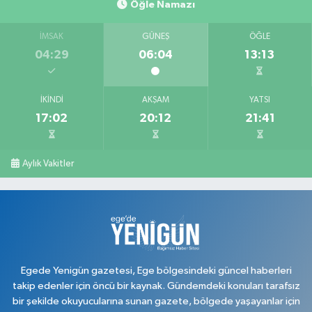
Öğle Namazı
0 (276) 618 22 14
Yol Tarifi Al
İMSAK
GÜNEŞ
ÖĞLE
Ahsen Eczanesi
04:29
06:04
13:13
Cumhuriyet Mahallesi, Uğur Mumcu Caddesi No:134 A Merkez Uşak
0 (276) 216 80 90
Yol Tarifi Al
İKINDI
AKŞAM
YATSI
17:02
20:12
21:41
Serkan Eczanesi
Kurtuluş Mahallesi, Hakkı Yağcı Caddesi No:7 B Merkez Uşak
0 (276) 227 27 20
Yol Tarifi Al
Aylık Vakitler
Ayan Eczanesi
Cumhuriyet Mahallesi, Yüce Sokak No:17 A Merkez Uşak
0 (276) 224 55 65
Yol Tarifi Al
Egede Yenigün gazetesi, Ege bölgesindeki güncel haberleri
takip edenler için öncü bir kaynak. Gündemdeki konuları tarafsız
bir şekilde okuyucularına sunan gazete, bölgede yaşayanlar için