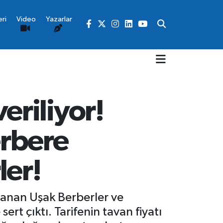
ri
Video
Yazarlar
riliyor!
erbere
ler!
anan Uşak Berberler ve
ert çıktı. Tarifenin tavan fiyatı