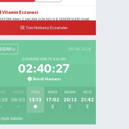
Vitamin Eczanesi
TATÜRK MAH.2.SAÇMA SOK.NO:9 B ŞEKEREVLERİ UŞAK
ERKEZ
Tüm Nöbetçi Eczaneler
0 (276) 231 32 33
Yol Tarifi Al
UŞAK
08.08.2026
SONRAKI VAKTE KALAN
02:40:25
İkindi Namazı
SAK
GÜNEŞ
ÖĞLE
İKINDI
AKŞAM
YATSI
:28
06:03
13:13
17:02
20:13
21:42
Aylık Vakitler