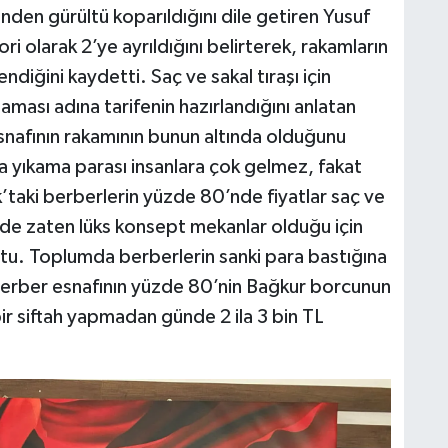
den gürültü koparıldığını dile getiren Yusuf
ri olarak 2’ye ayrıldığını belirterek, rakamların
diğini kaydetti. Saç ve sakal tıraşı için
aması adına tarifenin hazırlandığını anlatan
snafının rakamının bunun altında olduğunu
ra yıkama parası insanlara çok gelmez, fakat
k’taki berberlerin yüzde 80’nde fiyatlar saç ve
ri de zaten lüks konsept mekanlar olduğu için
tu. Toplumda berberlerin sanki para bastığına
r, berber esnafının yüzde 80’nin Bağkur borcunun
ir siftah yapmadan günde 2 ila 3 bin TL