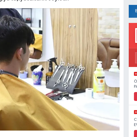
Ö
P
C
E