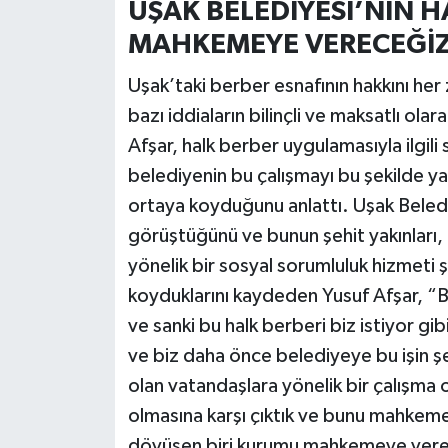
UŞAK BELEDİYESİ’NİN 
MAHKEMEYE VERECEĞİZ
Uşak’taki berber esnafının hakkını he
bazı iddiaların bilinçli ve maksatlı o
Afşar, halk berber uygulamasıyla ilgi
belediyenin bu çalışmayı bu şekilde y
ortaya koyduğunu anlattı. Uşak Beledi
görüştüğünü ve bunun şehit yakınları, 
yönelik bir sosyal sorumluluk hizmeti 
koyduklarını kaydeden Yusuf Afşar, “Bi
ve sanki bu halk berberi biz istiyor gib
ve biz daha önce belediyeye bu işin şe
olan vatandaşlara yönelik bir çalışma 
olmasına karşı çıktık ve bunu mahkemey
dövüşen biri kurumu mahkemeye vereb