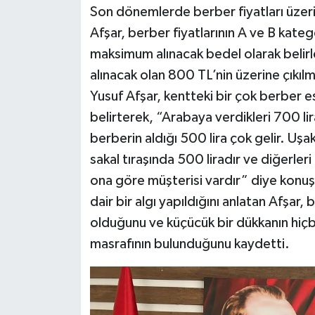
Son dönemlerde berber fiyatları üzerin
Afşar, berber fiyatlarının A ve B katego
maksimum alınacak bedel olarak belirlen
alınacak olan 800 TL’nin üzerine çıkılm
Yusuf Afşar, kentteki bir çok berber e
belirterek, “Arabaya verdikleri 700 li
berberin aldığı 500 lira çok gelir. Uşa
sakal tıraşında 500 liradır ve diğerle
ona göre müşterisi vardır” diye konuş
dair bir algı yapıldığını anlatan Afşa
olduğunu ve küçücük bir dükkanın hiçb
masrafının bulunduğunu kaydetti.