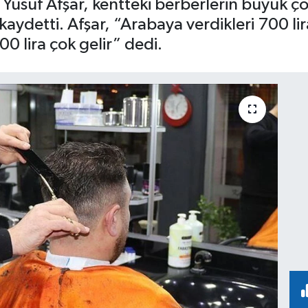
tan Yusuf Afşar, kentteki berberlerin büyü
kaydetti. Afşar, “Arabaya verdikleri 700 li
0 lira çok gelir” dedi.