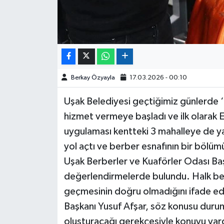
Berkay Özyayla
17.03.2026 - 00:10
Uşak Belediyesi geçtiğimiz günlerde ‘
hizmet vermeye başladı ve ilk olarak 
uygulaması kentteki 3 mahalleye de ya
yol açtı ve berber esnafının bir bölüm
Uşak Berberler ve Kuaförler Odası Ba
değerlendirmelerde bulundu. Halk ber
geçmesinin doğru olmadığını ifade ed
Başkanı Yusuf Afşar, söz konusu duru
oluşturacağı gerekçesiyle konuyu yargı