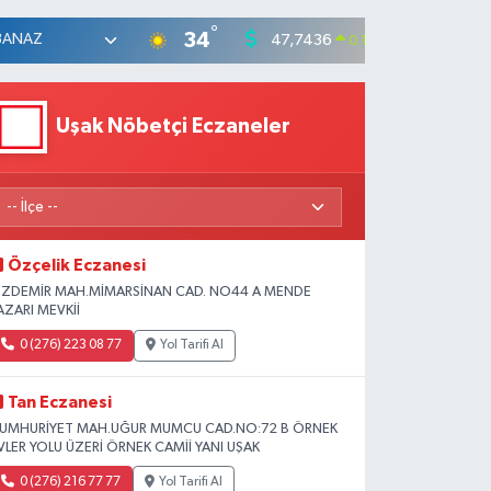
°
34
47,7436
55,25
0.18
%
Uşak Nöbetçi Eczaneler
Özçelik Eczanesi
ZDEMİR MAH.MİMARSİNAN CAD. NO44 A MENDE
AZARI MEVKİİ
0 (276) 223 08 77
Yol Tarifi Al
Tan Eczanesi
UMHURİYET MAH.UĞUR MUMCU CAD.NO:72 B ÖRNEK
VLER YOLU ÜZERİ ÖRNEK CAMİİ YANI UŞAK
0 (276) 216 77 77
Yol Tarifi Al