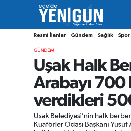
Resmi İlanlar
Beyoğlu Nöbetçi Eczaneler
Resmi İlanlar
Gündem
Sağlık
Spor
Gündem
Beyoğlu Hava Durumu
GÜNDEM
Sağlık
Beyoğlu Trafik Yoğunluk Haritası
Uşak Halk Be
Spor
Süper Lig Puan Durumu ve Fikstür
Arabayı 700 l
Özel Haber
Tüm Manşetler
verdikleri 500
Son Dakika Haberleri
Haber Arşivi
Uşak Belediyesi’nin halk berb
Kuaförler Odası Başkanı Yusuf Afş