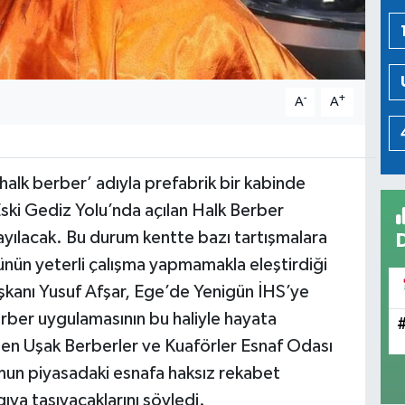
-
+
A
A
halk berber’ adıyla prefabrik bir kabinde
Eski Gediz Yolu’nda açılan Halk Berber
yılacak. Bu durum kentte bazı tartışmalara
ünün yeterli çalışma yapmamakla eleştirdiği
şkanı Yusuf Afşar, Ege’de Yenigün İHS’ye
ber uygulamasının bu haliyle hayata
en Uşak Berberler ve Kuaförler Esnaf Odası
mun piyasadaki esnafa haksız rekabet
ya taşıyacaklarını söyledi.