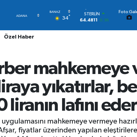
Foto Gale
STERLİN
°
34
64,4811
0.38
GRAM ALTIN
6660.55
0.03
Özel Haber
BİST100
13.779
-14
BITCOIN
64.944,08
-0.18
rber mahkemeye ve
DOLAR
47,7436
0.18
EURO
iraya yıkatırlar, b
55,2510
0.32
 liranın lafını eder
er uygulamasını mahkemeye vermeye hazırl
ar, fiyatlar üzerinden yapılan eleştirilere s