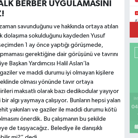
HALK BERBER UYGULAMASINI
!
A
r zaman savunduğunu ve hakkında ortaya atılan
M
larak dolaşıma sokulduğunu kaydeden Yusuf
li seçimden 1 ay önce yaptığı görüşmede,
apmaması gerektiğine dair görüşünü ve tavrını
ye Başkan Yardımcısı Halil Aslan’la
gaziler ve maddi durumu iyi olmayan kişilere
şeklinde olması yönünde tavır ortaya
rileri maksatlı olarak bazı dedikodular yayıyor
İM
i bir algı yaymaya çalışıyor. Bunların hepsi yalan
04
hit yakınları ve gaziler ile maddi durumu kötü
olmasını önerdik. Bu çalışmanın bu şekilde
e de taşıyacağız. Belediye ile danışıklı
ilir mi?” dedi.