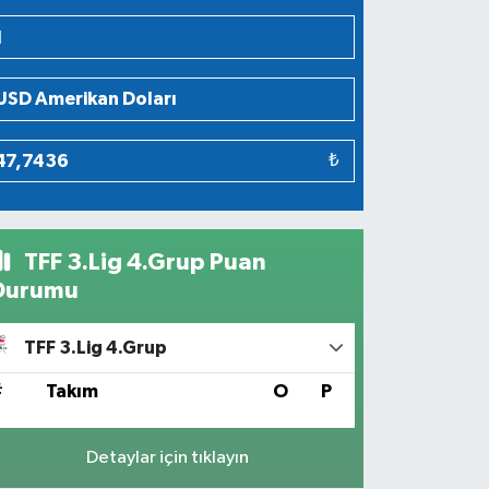
₺
TFF 3.Lig 4.Grup Puan
Durumu
TFF 3.Lig 4.Grup
#
Takım
O
P
Detaylar için tıklayın