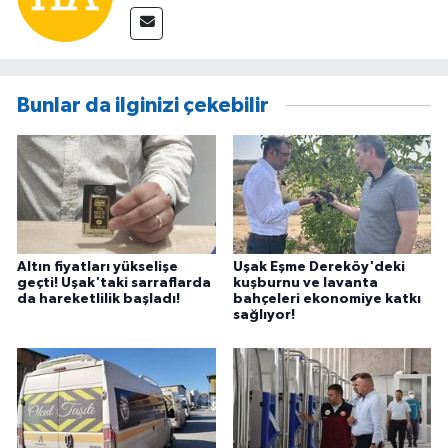
Bunlar da ilginizi çekebilir
Altın fiyatları yükselişe
Uşak Eşme Dereköy'deki
geçti! Uşak'taki sarraflarda
kuşburnu ve lavanta
da hareketlilik başladı!
bahçeleri ekonomiye katkı
sağlıyor!