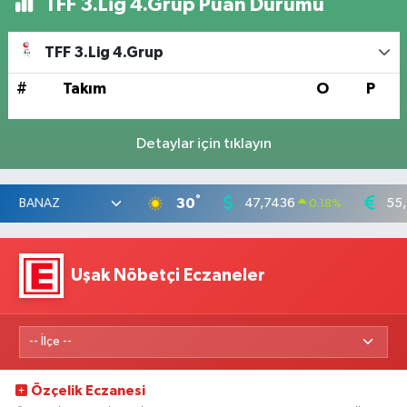
TFF 3.Lig 4.Grup Puan Durumu
TFF 3.Lig 4.Grup
#
Takım
O
P
Detaylar için tıklayın
°
30
47,7436
55
0.18
%
Uşak Nöbetçi Eczaneler
Özçelik Eczanesi