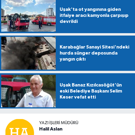
Uşak'ta ot yangınına giden
itfaiye aracı kamyonla çarpışıp
devrildi
Karabağlar Sanayi Sitesi'ndeki
hurda sünger deposunda
yangın çıktı
Uşak Banaz Kızılcasöğüt'ün
eski Belediye Başkanı Selim
Keser vefat etti
YAZI İŞLERİ MÜDÜRÜ
Halil Aslan