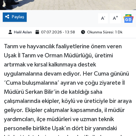
Paylaş
-
+
A
A
Halil Aslan
07.07.2026 - 13:58
Okunma Süresi: 1 Dk
Tarım ve hayvancılık faaliyetlerine önem veren
Uşak İl Tarım ve Orman Müdürlüğü, üretimi
artırmak ve kırsal kalkınmaya destek
uygulamalarına devam ediyor. Her Cuma gününü
‘Cuma buluşmalarına’ ayıran ve çoğu ziyarete İl
Müdürü Serkan Bilir’in de katıldığı saha
çalışmalarında ekipler, köylü ve üreticiyle bir araya
geliyor. Ekipler çalışmalar kapsamında, il müdür
yardımcıları, ilçe müdürleri ve uzman teknik
personelle birlikte Uşak’ın dört bir yanındaki