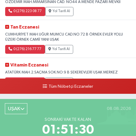
ÖZDEMİR MAH.MİMARSİNAN CAD. NO44 A MENDE PAZARI MEVKİİ
0 (276) 223 08 77
Yol Tarifi Al
Tan Eczanesi
CUMHURİYET MAH.UĞUR MUMCU CAD.NO:72 B ÖRNEK EVLER YOLU
ÜZERİ ÖRNEK CAMİİ YANI UŞAK
0 (276) 216 77 77
Yol Tarifi Al
Vitamin Eczanesi
ATATÜRK MAH.2.SAÇMA SOK.NO:9 B ŞEKEREVLERİ UŞAK MERKEZ
0 (276) 231 32 33
Yol Tarifi Al
Tüm Nöbetçi Eczaneler
UŞAK
08.08.2026
SONRAKI VAKTE KALAN
01:51:29