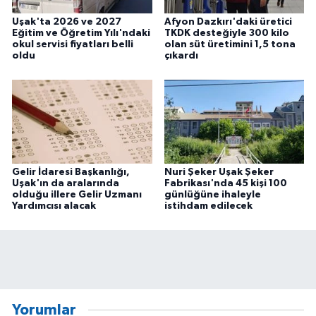
Uşak'ta 2026 ve 2027
Afyon Dazkırı'daki üretici
Eğitim ve Öğretim Yılı'ndaki
TKDK desteğiyle 300 kilo
okul servisi fiyatları belli
olan süt üretimini 1,5 tona
oldu
çıkardı
Gelir İdaresi Başkanlığı,
Nuri Şeker Uşak Şeker
Uşak'ın da aralarında
Fabrikası'nda 45 kişi 100
olduğu illere Gelir Uzmanı
günlüğüne ihaleyle
Yardımcısı alacak
istihdam edilecek
Yorumlar