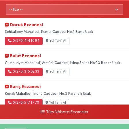
Doruk Eczanesi
Şehitalibey Mahallesi, Kemer Caddesi No:1 Eşme Uşak
0 (276) 414 16 94
Yol Tarifi Al
Bulut Eczanesi
Cumhuriyet Mahallesi, Atatürk Caddesi, Kılınç Sokak No:10 Banaz Uşak
0 (276) 315 62 33
Yol Tarifi Al
Barış Eczanesi
Konak Mahallesi, İnönü Caddesi, No:2 Karahallı Uşak
0 (276) 517 17 70
Yol Tarifi Al
Tüm Nöbetçi Eczaneler
Buket Eczanesi
Aşağı Mahallesi, Arıkan Bedük Caddesi, No:75 Ulubey Uşak