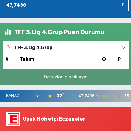
₺
TFF 3.Lig 4.Grup Puan Durumu
TFF 3.Lig 4.Grup
#
Takım
O
P
Detaylar için tıklayın
°
32
47,7436
55,
0.18
%
Uşak Nöbetçi Eczaneler