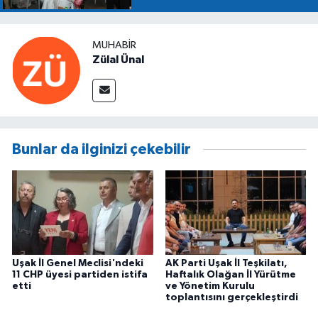
MUHABIR
Zülal Ünal
Bunlar da ilginizi çekebilir
Uşak İl Genel Meclisi'ndeki
AK Parti Uşak İl Teşkilatı,
11 CHP üyesi partiden istifa
Haftalık Olağan İl Yürütme
etti
ve Yönetim Kurulu
toplantısını gerçekleştirdi