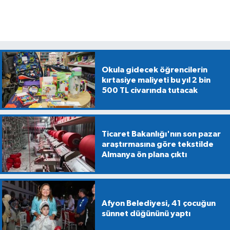
Okula gidecek öğrencilerin
kırtasiye maliyeti bu yıl 2 bin
500 TL civarında tutacak
Ticaret Bakanlığı'nın son pazar
araştırmasına göre tekstilde
Almanya ön plana çıktı
Afyon Belediyesi, 41 çocuğun
sünnet düğününü yaptı