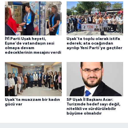
İYİ Parti Uşak heyeti,
Uşak'ta toplu olarak istifa
Eşme’de vatandaşın sesi
ederek; ata ocağından
olmaya devam
ayrılıp Yeni Parti'ye geçtiler
edeceklerinin mesajını verdi
Uşak’ta muazzam bir kadın
SP Uşak İl Başkanı Acar:
gücü var
Turizmde hedef sayı değil,
nitelikli ve sürdürülebilir
büyüme olmalıdır