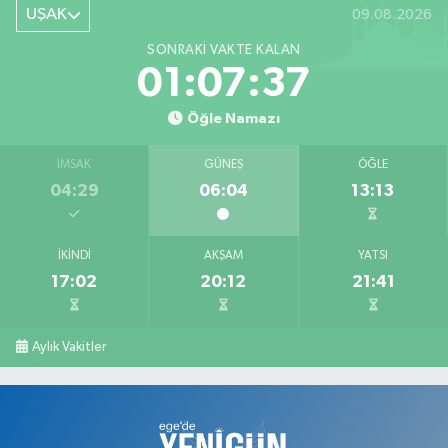
UŞAK
09.08.2026
0 (276) 716 12 12
Yol Tarifi Al
SONRAKI VAKTE KALAN
Keskin Eczanesi
01:07:37
Gölbahçe Mahallesi, Gazi Bulvarı No:194 Sivaslı Uşak
Öğle Namazı
0 (276) 618 22 14
Yol Tarifi Al
İMSAK
GÜNEŞ
ÖĞLE
Ahsen Eczanesi
04:29
06:04
13:13
Cumhuriyet Mahallesi, Uğur Mumcu Caddesi No:134 A Merkez Uşak
0 (276) 216 80 90
Yol Tarifi Al
İKINDI
AKŞAM
YATSI
17:02
20:12
21:41
Serkan Eczanesi
Kurtuluş Mahallesi, Hakkı Yağcı Caddesi No:7 B Merkez Uşak
0 (276) 227 27 20
Yol Tarifi Al
Aylık Vakitler
Ayan Eczanesi
Cumhuriyet Mahallesi, Yüce Sokak No:17 A Merkez Uşak
0 (276) 224 55 65
Yol Tarifi Al