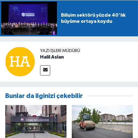
Bilişim sektörü yüzde 40'lık
büyüme ortaya koydu
YAZI İŞLERİ MÜDÜRÜ
Halil Aslan
Bunlar da ilginizi çekebilir