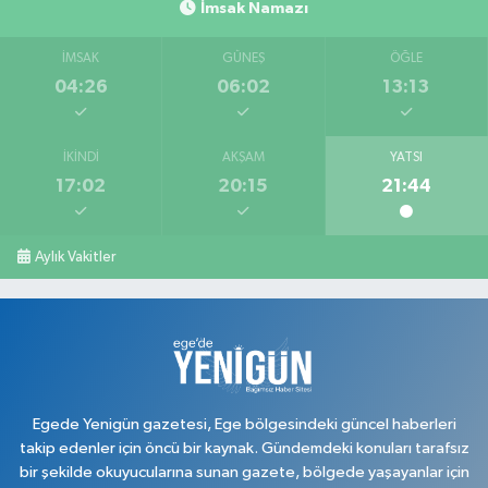
İmsak Namazı
İMSAK
GÜNEŞ
ÖĞLE
04:26
06:02
13:13
İKINDI
AKŞAM
YATSI
17:02
20:15
21:44
Aylık Vakitler
Egede Yenigün gazetesi, Ege bölgesindeki güncel haberleri
takip edenler için öncü bir kaynak. Gündemdeki konuları tarafsız
bir şekilde okuyucularına sunan gazete, bölgede yaşayanlar için