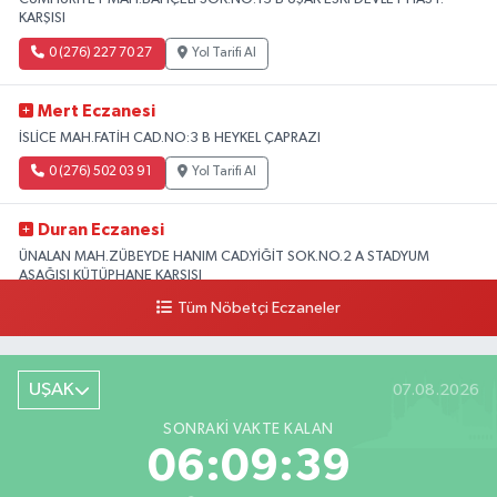
KARŞISI
0 (276) 227 70 27
Yol Tarifi Al
Mert Eczanesi
İSLİCE MAH.FATİH CAD.NO:3 B HEYKEL ÇAPRAZI
0 (276) 502 03 91
Yol Tarifi Al
Duran Eczanesi
ÜNALAN MAH.ZÜBEYDE HANIM CAD.YİĞİT SOK.NO.2 A STADYUM
AŞAĞISI KÜTÜPHANE KARŞISI
Tüm Nöbetçi Eczaneler
0 (276) 224 51 77
Yol Tarifi Al
UŞAK
07.08.2026
SONRAKI VAKTE KALAN
06:09:39