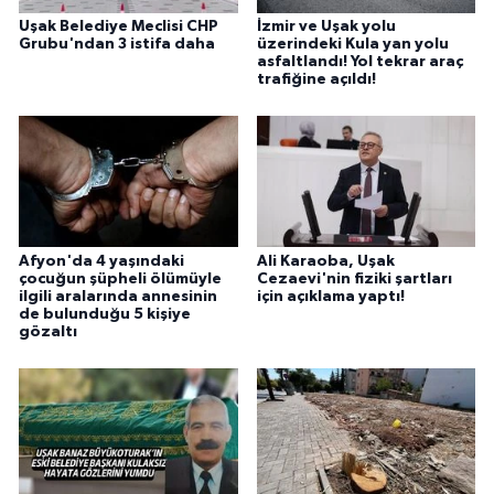
Uşak Belediye Meclisi CHP
İzmir ve Uşak yolu
Grubu'ndan 3 istifa daha
üzerindeki Kula yan yolu
asfaltlandı! Yol tekrar araç
trafiğine açıldı!
Afyon'da 4 yaşındaki
Ali Karaoba, Uşak
çocuğun şüpheli ölümüyle
Cezaevi'nin fiziki şartları
ilgili aralarında annesinin
için açıklama yaptı!
de bulunduğu 5 kişiye
gözaltı