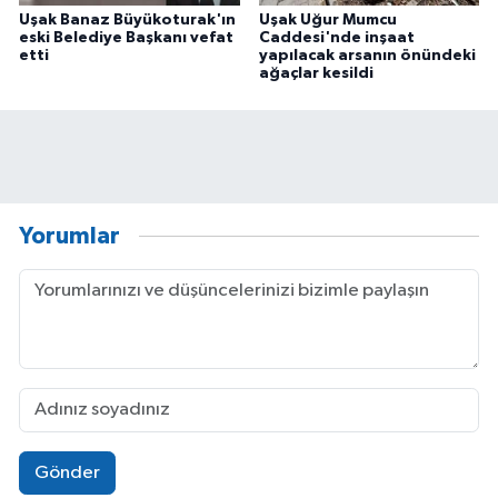
Uşak Banaz Büyükoturak'ın
Uşak Uğur Mumcu
eski Belediye Başkanı vefat
Caddesi'nde inşaat
etti
yapılacak arsanın önündeki
ağaçlar kesildi
Yorumlar
Gönder